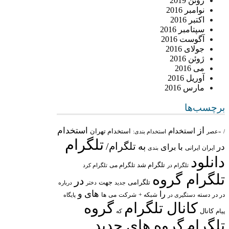
ژوئن 2019
نوامبر 2016
اکتبر 2016
سپتامبر 2016
آگوست 2016
جولای 2016
ژوئن 2016
می 2016
آوریل 2016
مارس 2016
برچسب‌ها
از
استخدام
استخدام
استخدام تهران
/
«عصر
استخدام بندی:
تلگرام
تلگرام/
به
در
با
برای
ایران
ایرانی
بندی
دانلود
تلگرام شد
تلگرام می
تلگرام در
تلگرام کرد
تلگرام گروه
در
تلگرامی
جهت
جدید
درباره
دختر
های
و
را
در در
شبکه +
شرکت
می
دسته
دستگیری در
ها
پایگاه
کانال تلگرام
گروه
پیام
کانال
که
تلگرام
گروه های جدید