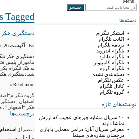
Menu
Posts Tagged ““اصفها
دسته‌ها
دستگیری هکر ت
استیکر تلگرام
اکانت تلگرام
برنامه تلگرام
By |
آگوست 26, 2016
تلگرام اندروید
دستگیری هکر تلگر
تلگرام دانلود
ماموران پلیس فتا
تلگرام کامپیوتر
به هک تلگرام یکی
تلگرام گروه
شد.دستگیری هکر 
دسته‌بندی نشده
عکس تلگرام
Read more »
کانال تلگرام
گروه تلگرام
گروه تلگرام
“اصفه
اصفهان
,
دستگیری
نوشته‌های تازه
هکر “اصفهان”
,
ه
برچسب‌ها
۱۰ سریال مشابه چیزهای عجیب که ارزش
تماشا دارند
از
معرفی سریال آبان؛ درامی معمایی با بازی
استخدام
/
«عصر
درخشان ستاره‌های سینما
دانلود