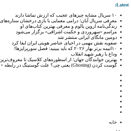
Latest:
۱۰ سریال مشابه چیزهای عجیب که ارزش تماشا دارند
معرفی سریال آبان؛ درامی معمایی با بازی درخشان ستاره‌های 
زندگی‌نامه اروین یالوم و معرفی بهترین کتاب‌های او
مراسم «سهروردی و حکمت اشراقی» برگزار می‌شود
دومین مانگای ایرانی منتشر شد
صفویه نقش مهمی در احیای عناصر هویتی ایران ایفا کرد
۱۰انیمه برتر بهار ۲۰۲۶ که باید ببینید: فصل سورپرایزها!
وداع با رهبر شهید انقلاب
بهترین خوانندگان جهان؛ از اسطوره‌های کلاسیک تا معروف‌ترین خو
گوست کردن (Ghosting) یعنی چی؟ علت گوستینگ در رابطه + راهکار
خانه