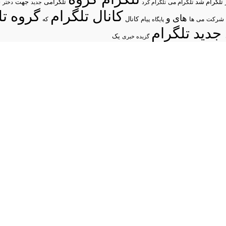
د
تلگرام شد
تلگرامی
تلگرام می
جهت
تلگرام کرد
جدید
دختر
کانال تلگرام
گروه تل
های
و
شرکت
می
پیام
کانال
ها
پایگاه
که
جدید تلگرام
یک
گزیده خبری