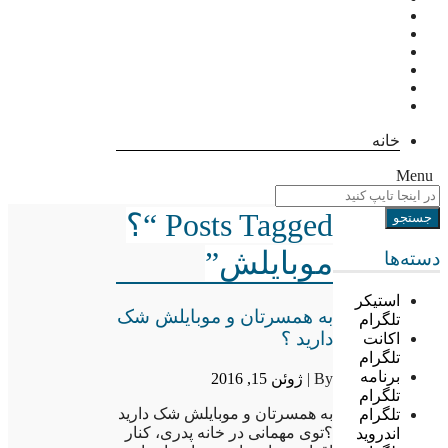
خانه
Menu
Posts Tagged “؟
موبایلش”
دسته‌ها
استیکر
به همسرتان و موبایلش شک
تلگرام
دارید ؟
اکانت
تلگرام
برنامه
By |
ژوئن 15, 2016
تلگرام
به همسرتان و موبایلش شک دارید
تلگرام
؟توی مهمانی در خانه پدری، کنار
اندروید