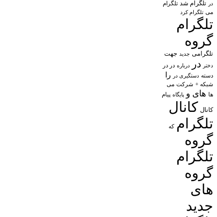
تلگرام شد
تلگرام
در
می
تلگرام کرد
تلگرام
گروه
تلگرامی
جهت
جدید
در
در در
درباره
دختر
را
دسته
دستگیری در
شبکه +
شرکت
می
های
و
پیام
ها
پایگاه
کانال
کانال
تلگرام
که
گروه
تلگرام
گروه
های
جدید