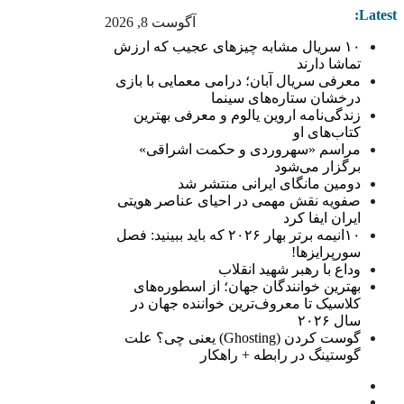
Latest:
آگوست 8, 2026
۱۰ سریال مشابه چیزهای عجیب که ارزش
تماشا دارند
معرفی سریال آبان؛ درامی معمایی با بازی
درخشان ستاره‌های سینما
زندگی‌نامه اروین یالوم و معرفی بهترین
کتاب‌های او
مراسم «سهروردی و حکمت اشراقی»
برگزار می‌شود
دومین مانگای ایرانی منتشر شد
صفویه نقش مهمی در احیای عناصر هویتی
ایران ایفا کرد
۱۰انیمه برتر بهار ۲۰۲۶ که باید ببینید: فصل
سورپرایزها!
وداع با رهبر شهید انقلاب
بهترین خوانندگان جهان؛ از اسطوره‌های
کلاسیک تا معروف‌ترین خواننده جهان در
سال ۲۰۲۶
گوست کردن (Ghosting) یعنی چی؟ علت
گوستینگ در رابطه + راهکار