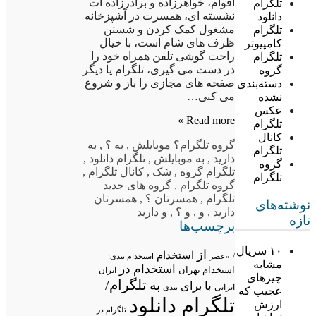
اقوام، خواهرزاده و برادرزاده ات
تلگرام
نشسته ای، همسرت در آشپزخانه
دانلود
مشغول کمک کردن و شستن
تلگرام
ظرف های شام است، با خیال
کامپیوتر
راحت گوشی تلفن همراه خود را
تلگرام
در دست می گیری، تلگرام یا دیگر
گروه
صفحه های مجازی را باز و شروع
دسته‌بندی
می کنی…
نشده
عکس
Read more »
تلگرام
کانال
گروه تلگرام
؟ موبایلش
,
به ؟
,
به
تلگرام
دارید
,
به موبایلش
,
تلگرام دانلود
,
گروه
تلگرام گروه
,
شک
,
کانال تلگرام
,
تلگرام
گروه تلگرام
,
گروه های جدید
تلگرام
,
همسرتان ؟
,
همسرتان
نوشته‌های
دارید
,
و
,
و ؟
,
و دارید
تازه
برچسب‌ها
۱۰ سریال
از
استخدام
/
«عصر
استخدام بندی:
مشابه
استخدام در
استخدام تهران
ایران
چیزهای
تلگرام/
به
با
برای
ایرانی
بندی
عجیب که
تلگرام دانلود
ارزش
تلگرام در