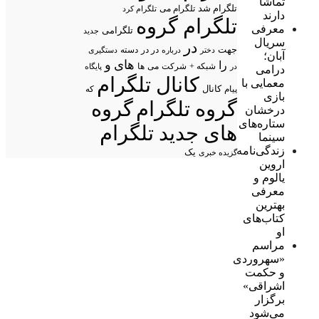
تماشا
تلگرام شد
تلگرام می
تلگرام کرد
دارند
تلگرام گروه
معرفی
تلگرامی
جدید
سریال
در
جهت
در در
درباره
دسته
دستگیری
دختر
آبان؛
های
و
را
شبکه +
شرکت
می
در
ها
پایگاه
درامی
کانال تلگرام
معمایی با
پیام
کانال
که
بازی
گروه تلگرام
گروه
درخشان
ستاره‌های
های جدید تلگرام
سینما
زندگی‌نامه
یک
گزیده خبری
اروین
یالوم و
معرفی
بهترین
کتاب‌های
او
مراسم
«سهروردی
و حکمت
اشراقی»
برگزار
می‌شود