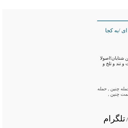
ی /به کجا
 شتابان!اصولا
 تند و تلخ و
مله چنین
,
حمله
مت چنین
,
تلگرام