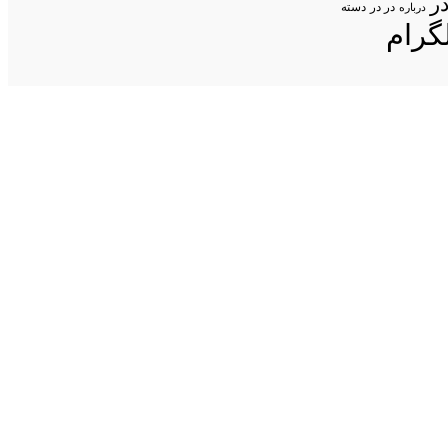
ر
در در
درباره
دسته
گرام