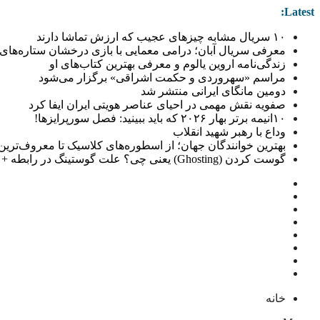
Latest:
۱۰ سریال مشابه چیزهای عجیب که ارزش تماشا دارند
معرفی سریال آبان؛ درامی معمایی با بازی درخشان ستاره‌های 
زندگی‌نامه اروین یالوم و معرفی بهترین کتاب‌های او
مراسم «سهروردی و حکمت اشراقی» برگزار می‌شود
دومین مانگای ایرانی منتشر شد
صفویه نقش مهمی در احیای عناصر هویتی ایران ایفا کرد
۱۰انیمه برتر بهار ۲۰۲۶ که باید ببینید: فصل سورپرایزها!
وداع با رهبر شهید انقلاب
بهترین خوانندگان جهان؛ از اسطوره‌های کلاسیک تا معروف‌ترین خو
گوست کردن (Ghosting) یعنی چی؟ علت گوستینگ در رابطه + راهکار
خانه