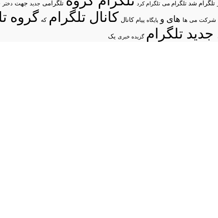
تلگرام گروه
د
تلگرام شد
تلگرامی
تلگرام می
جهت
تلگرام کرد
جدید
دختر
کانال تلگرام
گروه تل
های
و
شرکت
می
پیام
کانال
ها
پایگاه
که
جدید تلگرام
یک
گزیده خبری