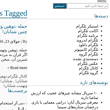
Menu
Posts Tagged “،توهین
دسته‌ها
حمله ،توهین وت
استیکر تلگرام
اکانت تلگرام
چنین شتابان!
برنامه تلگرام
تلگرام اندروید
By |
جولای 23, 2016
تلگرام دانلود
تلگرام کامپیوتر
حمله ،توهین وتهم
تلگرام گروه
اگر قرآن به مردم
دسته‌بندی نشده
شیرین آن، سخن نی
عکس تلگرام
Read more »
کانال تلگرام
گروه تلگرام
کانال تلگرام
،توهی
شتابان!
,
شتابان! 
نوشته‌های تازه
وتهمت شتابان!
برچسب‌ها
۱۰ سریال مشابه چیزهای عجیب که ارزش
تماشا دارند
معرفی سریال آبان؛ درامی معمایی با بازی
از
استخدام
/
«عصر
درخشان ستاره‌های سینما