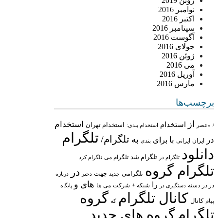
ژوئن 2019
نوامبر 2016
اکتبر 2016
سپتامبر 2016
آگوست 2016
جولای 2016
ژوئن 2016
می 2016
آوریل 2016
مارس 2016
برچسب‌ها
از
استخدام
استخدام
استخدام تهران
/
«عصر
استخدام بندی:
تلگرام
تلگرام/
به
در
با
برای
ایران
ایرانی
بندی
دانلود
تلگرام شد
تلگرام می
تلگرام در
تلگرام کرد
تلگرام گروه
در
تلگرامی
جهت
جدید
درباره
دختر
های
و
را
در در
شبکه +
شرکت
می
دسته
دستگیری در
ها
پایگاه
کانال تلگرام
گروه
پیام
کانال
که
تلگرام
گروه های جدید