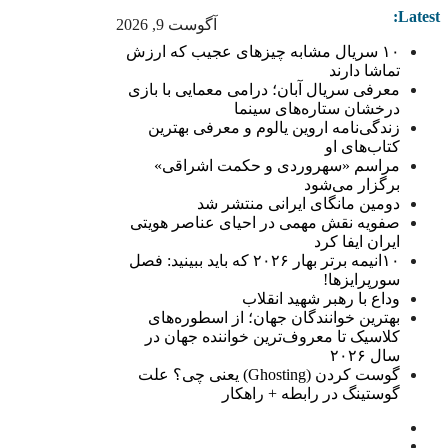
Latest:
آگوست 9, 2026
۱۰ سریال مشابه چیزهای عجیب که ارزش
تماشا دارند
معرفی سریال آبان؛ درامی معمایی با بازی
درخشان ستاره‌های سینما
زندگی‌نامه اروین یالوم و معرفی بهترین
کتاب‌های او
مراسم «سهروردی و حکمت اشراقی»
برگزار می‌شود
دومین مانگای ایرانی منتشر شد
صفویه نقش مهمی در احیای عناصر هویتی
ایران ایفا کرد
۱۰انیمه برتر بهار ۲۰۲۶ که باید ببینید: فصل
سورپرایزها!
وداع با رهبر شهید انقلاب
بهترین خوانندگان جهان؛ از اسطوره‌های
کلاسیک تا معروف‌ترین خواننده جهان در
سال ۲۰۲۶
گوست کردن (Ghosting) یعنی چی؟ علت
گوستینگ در رابطه + راهکار