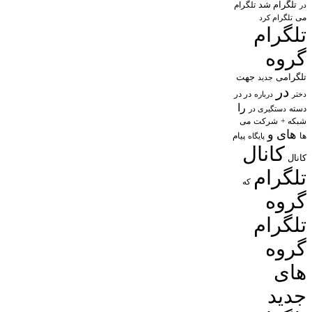
تلگرام شد
تلگرام
در
می
تلگرام کرد
تلگرام
گروه
تلگرامی
جهت
جدید
در
در در
درباره
دختر
را
دسته
دستگیری در
شبکه +
شرکت
می
های
و
پیام
ها
پایگاه
کانال
کانال
تلگرام
که
گروه
تلگرام
گروه
های
جدید