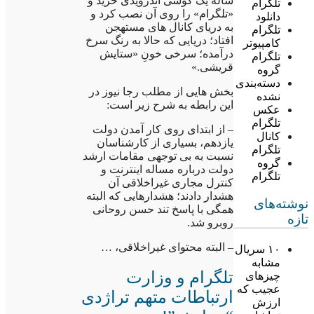
ساله یک گوشی اندرویدی خرید و
تلگرام
«تلگرام» را روی آن نصب کرد و
دانلود
به دریای کانال های مستهجن
تلگرام
افتاد؛ دریایی که حالا به رنگ سرخ
کامپیوتر
درآمده؛ سرخی خونِ «ستایش
تلگرام
قریشی.»
گروه
دسته‌بندی
بخش هایی از مطلب رجا نیوز در
نشده
این رابطه به شرح زیر است:
عکس
تلگرام
– از ابتدای روی کار آمدن دولت
کانال
یازدهم، بسیاری از کارشناسان
تلگرام
نسبت به بی توجهی مقامات ارشد
گروه
دولت درباره مساله اینترنت و
تلگرام
کنترل مجاری غیراخلاقی آن
هشدار دادند؛ هشدارهایی که البته
نوشته‌های
همگی با پاسخ تند حسن روحانی
تازه
روبرو شد.
– البته محتوای غیراخلاقی، …
۱۰ سریال
مشابه
تلگرام و وزارت
چیزهای
عجیب که
ارتباطات متهم تراژدی
ارزش