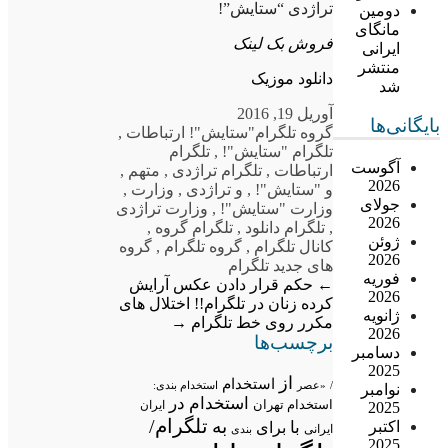
تراژدی “ستایش”!
دومین
مانگای
فروش بک لینک
ایرانی
منتشر
دانلود موزیک
شد
آوریل 19, 2016
بایگانی‌ها
گروه تلگرام
"ستایش"! ارتباطات
,
تلگرام "ستایش"!
,
تلگرام
آگوست
ارتباطات
,
تلگرام تراژدی
,
متهم
,
2026
و "ستایش"!
,
و تراژدی
,
وزارت
,
جولای
وزارت "ستایش"!
,
وزارت تراژدی
2026
,
تلگرام دانلود
,
تلگرام گروه
,
ژوئن
کانال تلگرام
,
گروه تلگرام
,
گروه
2026
های جدید تلگرام
فوریه
←
حکم قرار دادن عکس آرایش
2026
کرده زنان در تلگرام!!
اختلال های
ژانویه
مکرر روی خط تلگرام
→
2026
برچسب‌ها
دسامبر
2025
از
استخدام
/
«عصر
استخدام بندی:
نوامبر
استخدام در
استخدام تهران
ایران
2025
تلگرام/
به
اکتبر
با
برای
ایرانی
بندی
2025