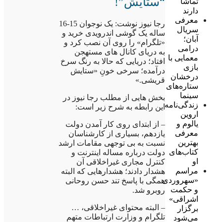
“ستایش”!
تماشا
دارند
معرفی
رجا نیوز نوشت: یک نوجوان 15-16
سریال
ساله یک گوشی اندرویدی خرید و
آبان؛
«تلگرام» را روی آن نصب کرد و
درامی
به دریای کانال های مستهجن
معمایی با
افتاد؛ دریایی که حالا به رنگ سرخ
بازی
درآمده؛ سرخی خونِ «ستایش
درخشان
قریشی.»
ستاره‌های
سینما
بخش هایی از مطلب رجا نیوز در
زندگی‌نامه
این رابطه به شرح زیر است:
اروین
یالوم و
– از ابتدای روی کار آمدن دولت
معرفی
یازدهم، بسیاری از کارشناسان
بهترین
نسبت به بی توجهی مقامات ارشد
کتاب‌های
دولت درباره مساله اینترنت و
او
کنترل مجاری غیراخلاقی آن
مراسم
هشدار دادند؛ هشدارهایی که البته
«سهروردی
همگی با پاسخ تند حسن روحانی
و حکمت
روبرو شد.
اشراقی»
– البته محتوای غیراخلاقی، …
برگزار
تلگرام و وزارت ارتباطات متهم
می‌شود