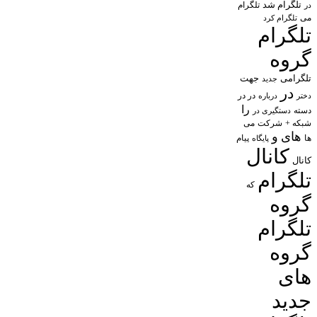
تلگرام شد
تلگرام
در
می
تلگرام کرد
تلگرام
گروه
تلگرامی
جهت
جدید
در
در در
درباره
دختر
را
دسته
دستگیری در
شبکه +
شرکت
می
های
و
پیام
ها
پایگاه
کانال
کانال
تلگرام
که
گروه
تلگرام
گروه
های
جدید