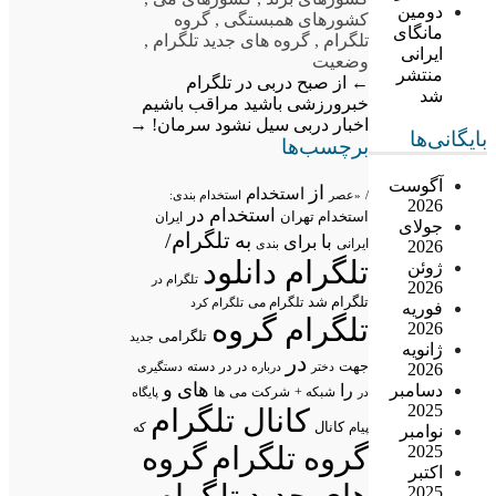
دومین
کشورهای همبستگی
,
گروه
مانگای
تلگرام
,
گروه های جدید تلگرام
,
ایرانی
وضعیت
منتشر
←
از صبح دربی در تلگرام
شد
خبرورزشی باشید
مراقب باشیم
اخبار دربی سیل نشود سرمان!
→
بایگانی‌ها
برچسب‌ها
آگوست
از
استخدام
/
«عصر
استخدام بندی:
2026
استخدام در
استخدام تهران
ایران
جولای
تلگرام/
به
با
برای
ایرانی
بندی
2026
تلگرام دانلود
ژوئن
تلگرام در
2026
تلگرام شد
تلگرام می
تلگرام کرد
فوریه
تلگرام گروه
2026
تلگرامی
جدید
ژانویه
در
جهت
در در
درباره
دسته
دستگیری
2026
دختر
های
و
را
دسامبر
شبکه +
شرکت
می
در
ها
پایگاه
2025
کانال تلگرام
پیام
کانال
که
نوامبر
گروه تلگرام
گروه
2025
اکتبر
های جدید تلگرام
2025