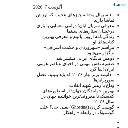
Latest:
آگوست 7, 2026
۱۰ سریال مشابه چیزهای عجیب که ارزش
تماشا دارند
معرفی سریال آبان؛ درامی معمایی با بازی
درخشان ستاره‌های سینما
زندگی‌نامه اروین یالوم و معرفی بهترین
کتاب‌های او
مراسم «سهروردی و حکمت اشراقی»
برگزار می‌شود
دومین مانگای ایرانی منتشر شد
صفویه نقش مهمی در احیای عناصر هویتی
ایران ایفا کرد
۱۰انیمه برتر بهار ۲۰۲۶ که باید ببینید: فصل
سورپرایزها!
وداع با رهبر شهید انقلاب
بهترین خوانندگان جهان؛ از اسطوره‌های
کلاسیک تا معروف‌ترین خواننده جهان در
سال ۲۰۲۶
گوست کردن (Ghosting) یعنی چی؟ علت
گوستینگ در رابطه + راهکار