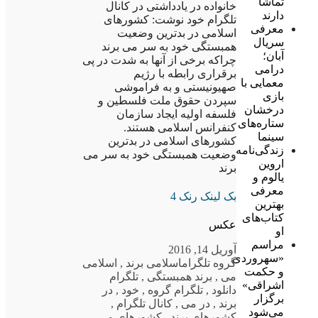
تماشا
خانواده در یادداشتی در کانال
دارند
تلگرام خود نوشت: کشورهای
معرفی
اسلامی در بدترین وضعیت
سریال
همبستگی خود به سر می برند
آبان؛
چراکه برخی از آنها به شدت در پی
درامی
برقراری رابطه با رژیم
معمایی با
صهیونیستی و به فراموشی
بازی
سپردن حقوق ملت فلسطین و
درخشان
فلسفه اولیه ایجاد سازمان
ستاره‌های
کنفرانس اسلامی هستند.
سینما
کشورهای اسلامی در بدترین
زندگی‌نامه
وضعیت همبستگی خود به سر می
اروین
برند
یالوم و
معرفی
بک لینک رنک 4
بهترین
کتاب‌های
عکس
او
مراسم
آوریل 14, 2016
«سهروردی
گروه تلگرام
اسلامی برند
,
اسلامی
و حکمت
می
,
برند همبستگی
,
تلگرام
اشراقی»
دانلود
,
تلگرام گروه
,
خود
,
در
برگزار
برند
,
در می
,
کانال تلگرام
,
می‌شود
کشورهای برند
,
کشورهای می
,