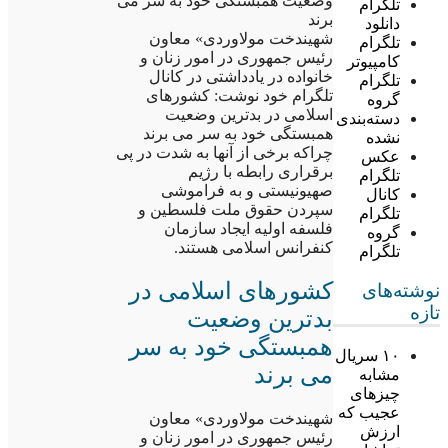
وضعیت همبستگی خود به سر می
تلگرام
برند
دانلود
شهیندخت مولاوردی» معاون
تلگرام
رئیس جمهوری در امور زنان و
کامپیوتر
خانواده در یادداشتی در کانال
تلگرام
تلگرام خود نوشت: کشورهای
گروه
اسلامی در بدترین وضعیت
دسته‌بندی
همبستگی خود به سر می برند
نشده
چراکه برخی از آنها به شدت در پی
عکس
برقراری رابطه با رژیم
تلگرام
صهیونیستی و به فراموشی
کانال
سپردن حقوق ملت فلسطین و
تلگرام
فلسفه اولیه ایجاد سازمان
گروه
کنفرانس اسلامی هستند.
تلگرام
کشورهای اسلامی در
نوشته‌های
تازه
بدترین وضعیت
همبستگی خود به سر
۱۰ سریال
می برند
مشابه
چیزهای
عجیب که
شهیندخت مولاوردی» معاون
ارزش
رئیس جمهوری در امور زنان و