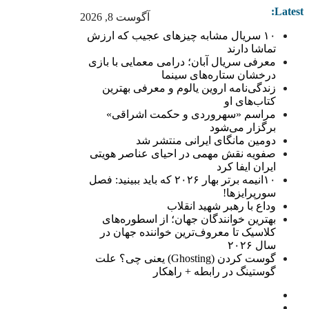
Latest:
آگوست 8, 2026
۱۰ سریال مشابه چیزهای عجیب که ارزش
تماشا دارند
معرفی سریال آبان؛ درامی معمایی با بازی
درخشان ستاره‌های سینما
زندگی‌نامه اروین یالوم و معرفی بهترین
کتاب‌های او
مراسم «سهروردی و حکمت اشراقی»
برگزار می‌شود
دومین مانگای ایرانی منتشر شد
صفویه نقش مهمی در احیای عناصر هویتی
ایران ایفا کرد
۱۰انیمه برتر بهار ۲۰۲۶ که باید ببینید: فصل
سورپرایزها!
وداع با رهبر شهید انقلاب
بهترین خوانندگان جهان؛ از اسطوره‌های
کلاسیک تا معروف‌ترین خواننده جهان در
سال ۲۰۲۶
گوست کردن (Ghosting) یعنی چی؟ علت
گوستینگ در رابطه + راهکار