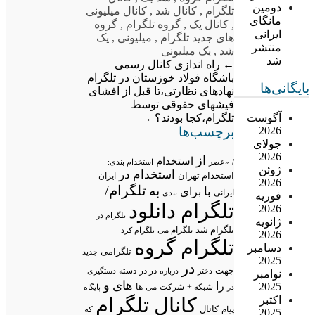
دومین
تلگرام
,
کانال شد
,
کانال میلیونی
مانگای
,
کانال یک
,
گروه تلگرام
,
گروه
ایرانی
های جدید تلگرام
,
میلیونی
,
یک
منتشر
شد
,
یک میلیونی
شد
←
راه اندازی کانال رسمی
باشگاه فولاد خوزستان در تلگرام
بایگانی‌ها
نهادهای نظارتی،تا قبل از افشای
فیشهای حقوقی توسط
تلگرام،کجا بودند؟
→
آگوست
برچسب‌ها
2026
جولای
2026
از
استخدام
/
«عصر
استخدام بندی:
ژوئن
استخدام در
استخدام تهران
ایران
2026
تلگرام/
به
با
برای
ایرانی
بندی
فوریه
تلگرام دانلود
2026
تلگرام در
ژانویه
تلگرام شد
تلگرام می
تلگرام کرد
2026
تلگرام گروه
دسامبر
تلگرامی
جدید
2025
در
جهت
در در
درباره
دسته
دستگیری
دختر
نوامبر
های
و
را
2025
شبکه +
شرکت
می
در
ها
پایگاه
اکتبر
کانال تلگرام
پیام
کانال
که
2025