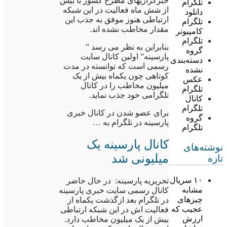
خبرگزاریهای مطرح کشور با بیش
تلگرام
از شش ماه فعالیت در این شبکه
دانلود
ارتباطی هنوز موفق به جذب این
تلگرام
مقدار مخاطب نشده اند.
کامپیوتر
تلگرام
بنابراین به نظر می رسد ”
گروه
پارسینه” اولین کانال سایت
دسته‌بندی
رسمی است که توانسته در مدت
نشده
کوتاهی چون یکماه بیش از یک
عکس
میلیون مخاطب را در کانال
تلگرام
تلگرامی خود جذب نماید.
کانال
تلگرام
برای عضو شدن در کانال خبری
گروه
پارسینه در تلگرام به …
تلگرام
کانال پارسینه یک
نوشته‌های
میلیونی شد
تازه
۱۰ سریال
تحریریه پارسینه: در حال حاضر
مشابه
کانال رسمی سایت خبری پارسینه
چیزهای
در تلگرام بعد ازگذشت یکماه از
عجیب که
فعالیت اش در این شبکه ارتباطی
ارزش
بیش از یک میلیون مخاطب دارد.