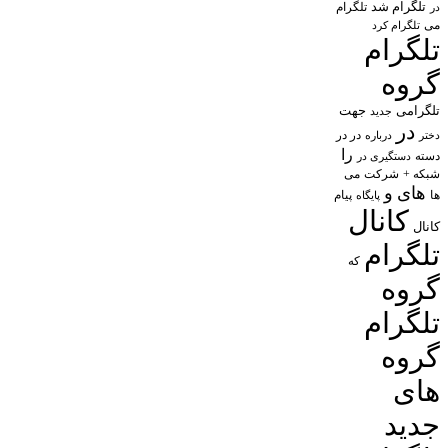
تلگرام شد
تلگرام
در
می
تلگرام کرد
تلگرام
گروه
تلگرامی
جهت
جدید
در
در در
درباره
دختر
را
دسته
دستگیری در
شبکه +
شرکت
می
های
و
پیام
ها
پایگاه
کانال
کانال
تلگرام
که
گروه
تلگرام
گروه
های
جدید