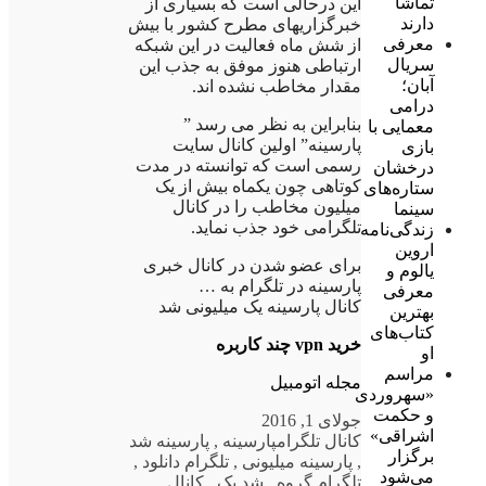
تماشا
این درحالی است که بسیاری از
دارند
خبرگزاریهای مطرح کشور با بیش
معرفی
از شش ماه فعالیت در این شبکه
سریال
ارتباطی هنوز موفق به جذب این
آبان؛
مقدار مخاطب نشده اند.
درامی
بنابراین به نظر می رسد ”
معمایی با
پارسینه” اولین کانال سایت
بازی
رسمی است که توانسته در مدت
درخشان
کوتاهی چون یکماه بیش از یک
ستاره‌های
میلیون مخاطب را در کانال
سینما
تلگرامی خود جذب نماید.
زندگی‌نامه
اروین
برای عضو شدن در کانال خبری
یالوم و
پارسینه در تلگرام به …
معرفی
کانال پارسینه یک میلیونی شد
بهترین
کتاب‌های
خرید vpn چند کاربره
او
مراسم
مجله اتومبیل
«سهروردی
و حکمت
جولای 1, 2016
اشراقی»
کانال تلگرام
پارسینه
,
پارسینه شد
برگزار
,
پارسینه میلیونی
,
تلگرام دانلود
,
می‌شود
تلگرام گروه
,
شد یک
,
کانال