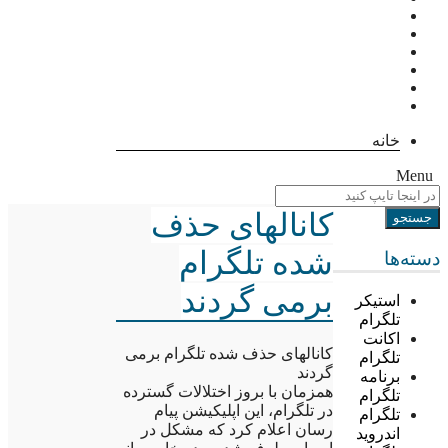
خانه
Menu
کانالهای حذف
شده تلگرام
دسته‌ها
برمی گردند
استیکر
تلگرام
اکانت
کانالهای حذف شده تلگرام برمی
تلگرام
گردند
برنامه
همزمان با بروز اختلالات گسترده
تلگرام
در تلگرام، این اپلیکیشن پیام
تلگرام
رسان اعلام کرد که مشکل در
اندروید