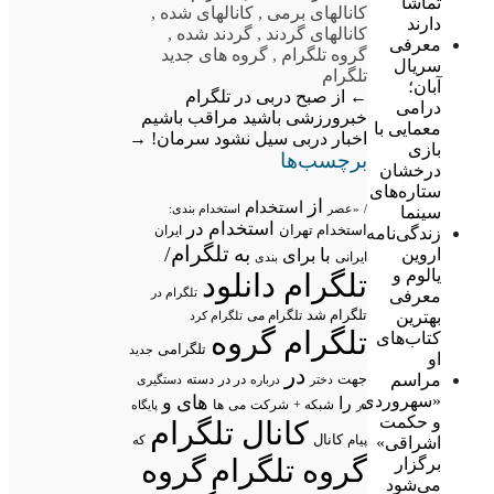
تماشا
کانالهای برمی
,
کانالهای شده
,
دارند
کانالهای گردند
,
گردند شده
,
معرفی
گروه تلگرام
,
گروه های جدید
سریال
تلگرام
آبان؛
←
از صبح دربی در تلگرام
درامی
خبرورزشی باشید
مراقب باشیم
معمایی با
اخبار دربی سیل نشود سرمان!
→
بازی
برچسب‌ها
درخشان
ستاره‌های
از
استخدام
/
«عصر
استخدام بندی:
سینما
استخدام در
استخدام تهران
ایران
زندگی‌نامه
تلگرام/
به
با
اروین
برای
ایرانی
بندی
یالوم و
تلگرام دانلود
تلگرام در
معرفی
تلگرام شد
تلگرام می
بهترین
تلگرام کرد
تلگرام گروه
کتاب‌های
تلگرامی
جدید
او
در
مراسم
جهت
در در
درباره
دسته
دستگیری
دختر
های
و
«سهروردی
را
شبکه +
شرکت
می
در
ها
پایگاه
و حکمت
کانال تلگرام
پیام
کانال
که
اشراقی»
گروه تلگرام
گروه
برگزار
می‌شود