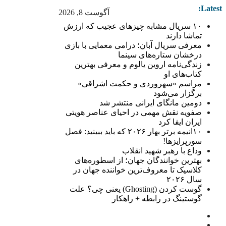
Latest:
آگوست 8, 2026
۱۰ سریال مشابه چیزهای عجیب که ارزش
تماشا دارند
معرفی سریال آبان؛ درامی معمایی با بازی
درخشان ستاره‌های سینما
زندگی‌نامه اروین یالوم و معرفی بهترین
کتاب‌های او
مراسم «سهروردی و حکمت اشراقی»
برگزار می‌شود
دومین مانگای ایرانی منتشر شد
صفویه نقش مهمی در احیای عناصر هویتی
ایران ایفا کرد
۱۰انیمه برتر بهار ۲۰۲۶ که باید ببینید: فصل
سورپرایزها!
وداع با رهبر شهید انقلاب
بهترین خوانندگان جهان؛ از اسطوره‌های
کلاسیک تا معروف‌ترین خواننده جهان در
سال ۲۰۲۶
گوست کردن (Ghosting) یعنی چی؟ علت
گوستینگ در رابطه + راهکار