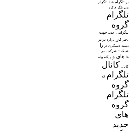
تلگرام شد
تلگرام
در
می
تلگرام کرد
تلگرام
گروه
تلگرامی
جهت
جدید
در
در در
درباره
دختر
را
دسته
دستگیری در
شبکه +
شرکت
می
های
و
پیام
ها
پایگاه
کانال
کانال
تلگرام
که
گروه
تلگرام
گروه
های
جدید