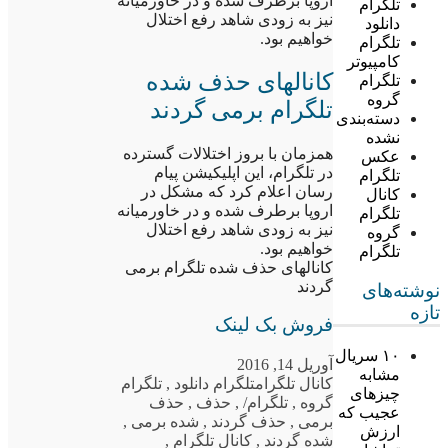
اروپا برطرف شده و در خاورمیانه
تلگرام
نیز به زودی شاهد رفع اختلال
دانلود
خواهیم بود.
تلگرام
کامپیوتر
کانالهای حذف شده
تلگرام
گروه
تلگرام برمی گردند
دسته‌بندی
نشده
همزمان با بروز اختلالات گسترده
عکس
در تلگرام، این اپلیکیشن پیام
تلگرام
رسان اعلام کرد که مشکل در
کانال
اروپا برطرف شده و در خاورمیانه
تلگرام
نیز به زودی شاهد رفع اختلال
گروه
خواهیم بود.
تلگرام
کانالهای حذف شده تلگرام برمی
گردند
نوشته‌های
تازه
فروش بک لینک
۱۰ سریال
آوریل 14, 2016
مشابه
کانال تلگرام
تلگرام دانلود
,
تلگرام
چیزهای
گروه
,
تلگرام/
,
حذف
,
حذف
عجیب که
برمی
,
حذف گردند
,
شده برمی
,
ارزش
شده گردند
,
کانال تلگرام
,