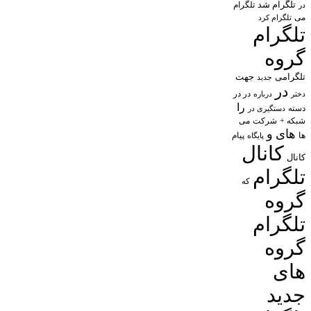
تلگرام شد
تلگرام
در
می
تلگرام کرد
تلگرام
گروه
تلگرامی
جهت
جدید
در
در در
درباره
دختر
را
دسته
دستگیری در
شبکه +
شرکت
می
های
و
پیام
ها
پایگاه
کانال
کانال
تلگرام
که
گروه
تلگرام
گروه
های
جدید