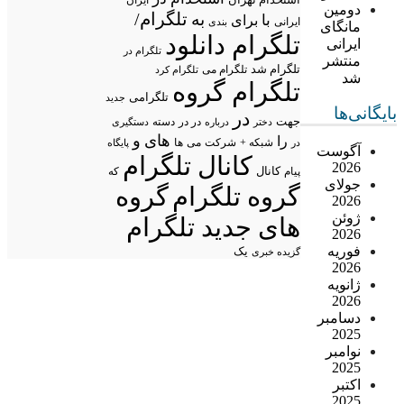
دومین
تلگرام/
به
با
برای
ایرانی
بندی
مانگای
تلگرام دانلود
ایرانی
تلگرام در
منتشر
تلگرام شد
تلگرام می
تلگرام کرد
شد
تلگرام گروه
تلگرامی
جدید
بایگانی‌ها
در
جهت
در در
درباره
دسته
دستگیری
دختر
های
و
را
شبکه +
شرکت
می
در
ها
پایگاه
آگوست
کانال تلگرام
2026
پیام
کانال
که
جولای
گروه تلگرام
گروه
2026
ژوئن
های جدید تلگرام
2026
فوریه
یک
گزیده خبری
2026
ژانویه
2026
دسامبر
2025
نوامبر
2025
اکتبر
2025