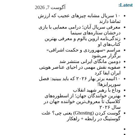
Latest:
آگوست 7, 2026
۱۰ سریال مشابه چیزهای عجیب که ارزش
تماشا دارند
معرفی سریال آبان؛ درامی معمایی با بازی
درخشان ستاره‌های سینما
زندگی‌نامه اروین یالوم و معرفی بهترین
کتاب‌های او
مراسم «سهروردی و حکمت اشراقی»
برگزار می‌شود
دومین مانگای ایرانی منتشر شد
صفویه نقش مهمی در احیای عناصر هویتی
ایران ایفا کرد
۱۰انیمه برتر بهار ۲۰۲۶ که باید ببینید: فصل
سورپرایزها!
وداع با رهبر شهید انقلاب
بهترین خوانندگان جهان؛ از اسطوره‌های
کلاسیک تا معروف‌ترین خواننده جهان در
سال ۲۰۲۶
گوست کردن (Ghosting) یعنی چی؟ علت
گوستینگ در رابطه + راهکار