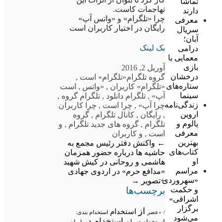
تماشا
تهاجمات کاست.
دارند
چرا «تلگرام» و «واتس آپ»
معرفی
رایگان در اختیار کاربران است
سریال
آبان؛
بک لینک
درامی
معمایی با
بازی
آوریل 2, 2016
درخشان
گروه تلگرام
«تلگرام» است
,
ستاره‌های
«تلگرام» کاربران
,
«واتس
,
است
سینما
آپ»
,
تلگرام دانلود
,
تلگرام گروه
,
زندگی‌نامه
چرا آپ»
,
چرا است
,
چرا کاربران
اروین
,
رایگان
,
کانال تلگرام
,
گروه
یالوم و
تلگرام
,
گروه های جدید تلگرام
,
و
معرفی
است
,
و کاربران
بهترین
←
واکنش دفتر رئیس مجمع به
کتاب‌های
حاشیه ها درباره حضور همزمان
او
هاشمی و روحانی در کیش
شهید
مراسم
«مدافع حرم» در اردوی جهادی
«سهروردی
+تصویر
→
و حکمت
برچسب‌ها
اشراقی»
برگزار
از
استخدام
/
«عصر
استخدام بندی:
می‌شود
استخدام در
استخدام تهران
ایران