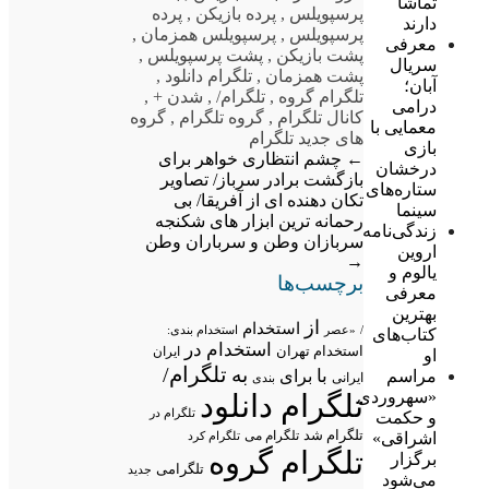
تماشا
پرسپویلس
,
پرده بازیکن
,
پرده
دارند
پرسپویلس
,
پرسپویلس همزمان
,
معرفی
پشت بازیکن
,
پشت پرسپویلس
,
سریال
پشت همزمان
,
تلگرام دانلود
,
آبان؛
تلگرام گروه
,
تلگرام/
,
شدن +
,
درامی
کانال تلگرام
,
گروه تلگرام
,
گروه
معمایی با
های جدید تلگرام
بازی
←
چشم انتظاری خواهر برای
درخشان
بازگشت برادر سرباز/ تصاویر
ستاره‌های
تکان دهنده ای از آفریقا/ بی
سینما
رحمانه ترین ابزار های شکنجه
زندگی‌نامه
سربازان وطن و سرباران وطن
اروین
→
یالوم و
برچسب‌ها
معرفی
بهترین
از
استخدام
/
«عصر
استخدام بندی:
کتاب‌های
استخدام در
استخدام تهران
ایران
او
تلگرام/
به
با
مراسم
برای
ایرانی
بندی
«سهروردی
تلگرام دانلود
تلگرام در
و حکمت
تلگرام شد
تلگرام می
اشراقی»
تلگرام کرد
تلگرام گروه
برگزار
تلگرامی
جدید
می‌شود