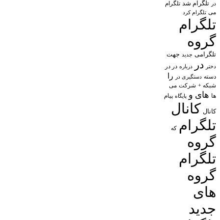
تلگرام شد
تلگرام
در
می
تلگرام کرد
تلگرام
گروه
تلگرامی
جهت
جدید
در
در در
درباره
دختر
را
دسته
دستگیری در
شبکه +
شرکت
می
های
و
پیام
ها
پایگاه
کانال
کانال
تلگرام
که
گروه
تلگرام
گروه
های
جدید