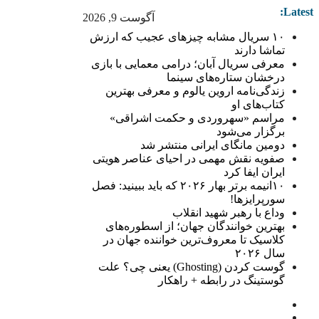
Latest:
آگوست 9, 2026
۱۰ سریال مشابه چیزهای عجیب که ارزش
تماشا دارند
معرفی سریال آبان؛ درامی معمایی با بازی
درخشان ستاره‌های سینما
زندگی‌نامه اروین یالوم و معرفی بهترین
کتاب‌های او
مراسم «سهروردی و حکمت اشراقی»
برگزار می‌شود
دومین مانگای ایرانی منتشر شد
صفویه نقش مهمی در احیای عناصر هویتی
ایران ایفا کرد
۱۰انیمه برتر بهار ۲۰۲۶ که باید ببینید: فصل
سورپرایزها!
وداع با رهبر شهید انقلاب
بهترین خوانندگان جهان؛ از اسطوره‌های
کلاسیک تا معروف‌ترین خواننده جهان در
سال ۲۰۲۶
گوست کردن (Ghosting) یعنی چی؟ علت
گوستینگ در رابطه + راهکار