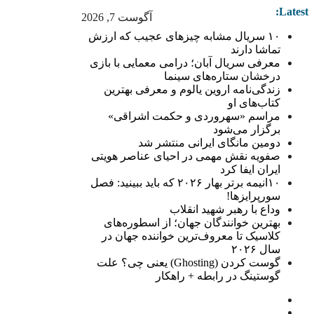
Latest:
آگوست 7, 2026
۱۰ سریال مشابه چیزهای عجیب که ارزش
تماشا دارند
معرفی سریال آبان؛ درامی معمایی با بازی
درخشان ستاره‌های سینما
زندگی‌نامه اروین یالوم و معرفی بهترین
کتاب‌های او
مراسم «سهروردی و حکمت اشراقی»
برگزار می‌شود
دومین مانگای ایرانی منتشر شد
صفویه نقش مهمی در احیای عناصر هویتی
ایران ایفا کرد
۱۰انیمه برتر بهار ۲۰۲۶ که باید ببینید: فصل
سورپرایزها!
وداع با رهبر شهید انقلاب
بهترین خوانندگان جهان؛ از اسطوره‌های
کلاسیک تا معروف‌ترین خواننده جهان در
سال ۲۰۲۶
گوست کردن (Ghosting) یعنی چی؟ علت
گوستینگ در رابطه + راهکار