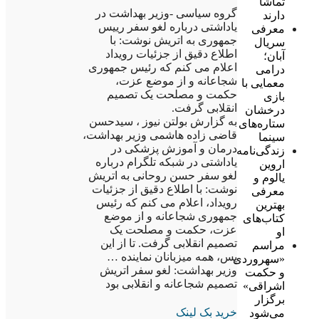
تماشا
گروه سیاسی -وزیر بهداشت در
دارند
یاداشتی درباره لغو سفر رییس
معرفی
جمهوری به اتریش نوشت: با
سریال
اطلاع دقیق از جزئیات رویداد
آبان؛
اعلام می کنم که رئیس جمهوری
درامی
شجاعانه و از موضع عزت،
معمایی با
حکمت و مصلحت یک تصمیم
بازی
انقلابی گرفت.
درخشان
به گزارش بولتن نیوز ، سیدحسن
ستاره‌های
قاضی زاده هاشمی وزیر بهداشت،
سینما
درمان و آموزش پزشکی در
زندگی‌نامه
یاداشتی در شبکه تلگرام درباره
اروین
لغو سفر حسن روحانی به اتریش
یالوم و
نوشت: با اطلاع دقیق از جزئیات
معرفی
رویداد، اعلام می کنم که رئیس
بهترین
جمهوری شجاعانه و از موضع
کتاب‌های
عزت، حکمت و مصلحت یک
او
تصمیم انقلابی گرفت. تا از این
مراسم
پس، همه میزبانان نماینده …
«سهروردی
وزیر بهداشت: لغو سفر اتریش
و حکمت
تصمیم شجاعانه و انقلابی بود
اشراقی»
برگزار
خرید بک لینک
می‌شود