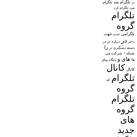
تلگرام شد
تلگرام
در
می
تلگرام کرد
تلگرام
گروه
تلگرامی
جهت
جدید
در
در در
درباره
دختر
را
دسته
دستگیری در
شبکه +
شرکت
می
های
و
پیام
ها
پایگاه
کانال
کانال
تلگرام
که
گروه
تلگرام
گروه
های
جدید