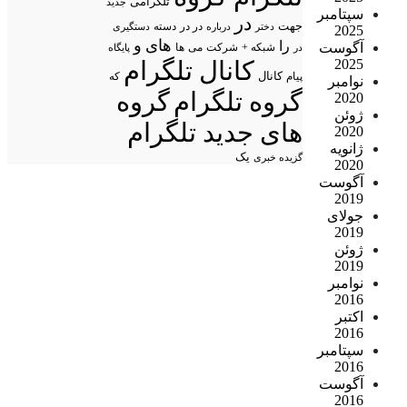
تلگرامی
جدید
سپتامبر
در
جهت
در در
درباره
دسته
دستگیری
دختر
2025
های
و
را
آگوست
شبکه +
شرکت
می
در
ها
پایگاه
کانال تلگرام
2025
پیام
کانال
که
نوامبر
گروه تلگرام
گروه
2020
ژوئن
های جدید تلگرام
2020
ژانویه
یک
گزیده خبری
2020
آگوست
2019
جولای
2019
ژوئن
2019
نوامبر
2016
اکتبر
2016
سپتامبر
2016
آگوست
2016