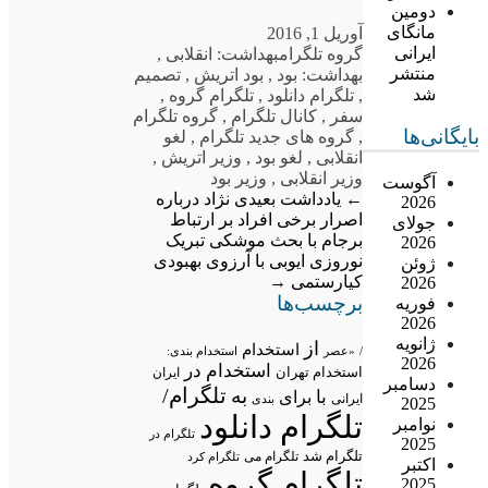
دومین
مانگای
آوریل 1, 2016
ایرانی
گروه تلگرام
بهداشت: انقلابی
,
منتشر
بهداشت: بود
,
بود اتریش
,
تصمیم
شد
,
تلگرام دانلود
,
تلگرام گروه
,
سفر
,
کانال تلگرام
,
گروه تلگرام
بایگانی‌ها
,
گروه های جدید تلگرام
,
لغو
انقلابی
,
لغو بود
,
وزیر اتریش
,
وزیر انقلابی
,
وزیر بود
آگوست
←
یادداشت بعیدی نژاد درباره
2026
اصرار برخی افراد بر ارتباط
جولای
برجام با بحث موشکی
تبریک
2026
نوروزی ایوبی با آرزوی بهبودی
ژوئن
کیارستمی
→
2026
برچسب‌ها
فوریه
2026
ژانویه
از
استخدام
/
«عصر
استخدام بندی:
2026
استخدام در
استخدام تهران
ایران
دسامبر
تلگرام/
به
با
برای
ایرانی
بندی
2025
تلگرام دانلود
نوامبر
تلگرام در
2025
تلگرام شد
تلگرام می
تلگرام کرد
اکتبر
تلگرام گروه
2025