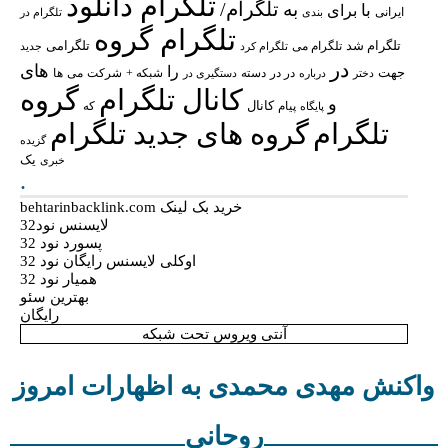
تلگرام دانلود
تلگرام/
به
با
برای
ایرانی
بندی
تلگرام در
تلگرام گروه
تلگرام شد
تلگرامی
تلگرام می
تلگرام کرد
جدید
در
های
را
جهت
در در
شبکه +
شرکت
می
درباره
دسته
دستگیری در
ها
دختر
کانال تلگرام
گروه
و
پیام
کانال
پایگاه
که
تلگرام
گروه های جدید تلگرام
گزیده
یک
خبری
.
خرید بک لینک behtarinbacklink.com
لایسنس نود32
پسورد نود 32
اوکلی لایسنس رایگان نود 32
همیار نود 32
بهترین سئو
رایگان
آنتی ویروس تحت شبکه
واکنش مهدی محمدی به اظهارات امروز
روحانی