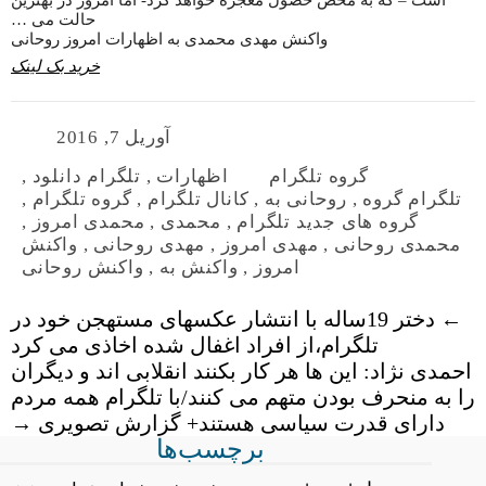
است – که به محض حصول معجزه خواهد کرد- اما امروز در بهترین
حالت می …
واکنش مهدی محمدی به اظهارات امروز روحانی
خرید بک لینک
آوریل 7, 2016
گروه تلگرام
اظهارات
,
تلگرام دانلود
,
تلگرام گروه
,
روحانی به
,
کانال تلگرام
,
گروه تلگرام
,
گروه های جدید تلگرام
,
محمدی
,
محمدی امروز
,
محمدی روحانی
,
مهدی امروز
,
مهدی روحانی
,
واکنش
امروز
,
واکنش به
,
واکنش روحانی
←
دختر 19ساله با انتشار عکسهای مستهجن خود در
تلگرام،از افراد اغفال شده اخاذی می کرد
احمدی نژاد: این ها هر کار بکنند انقلابی اند و دیگران
را به منحرف بودن متهم می کنند/با تلگرام همه مردم
دارای قدرت سیاسی هستند+ گزارش تصویری
→
برچسب‌ها