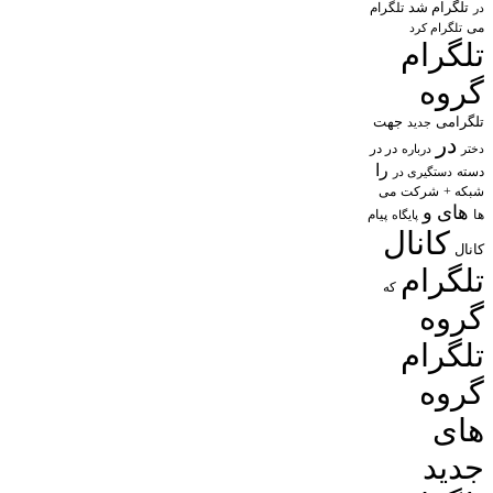
تلگرام شد
تلگرام
در
می
تلگرام کرد
تلگرام
گروه
تلگرامی
جهت
جدید
در
در در
درباره
دختر
را
دسته
دستگیری در
شبکه +
شرکت
می
های
و
پیام
ها
پایگاه
کانال
کانال
تلگرام
که
گروه
تلگرام
گروه
های
جدید