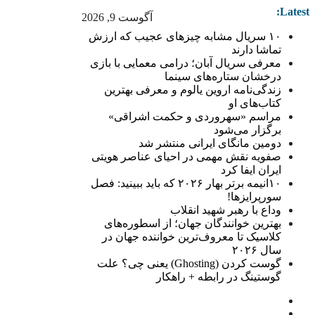
Latest:
آگوست 9, 2026
۱۰ سریال مشابه چیزهای عجیب که ارزش
تماشا دارند
معرفی سریال آبان؛ درامی معمایی با بازی
درخشان ستاره‌های سینما
زندگی‌نامه اروین یالوم و معرفی بهترین
کتاب‌های او
مراسم «سهروردی و حکمت اشراقی»
برگزار می‌شود
دومین مانگای ایرانی منتشر شد
صفویه نقش مهمی در احیای عناصر هویتی
ایران ایفا کرد
۱۰انیمه برتر بهار ۲۰۲۶ که باید ببینید: فصل
سورپرایزها!
وداع با رهبر شهید انقلاب
بهترین خوانندگان جهان؛ از اسطوره‌های
کلاسیک تا معروف‌ترین خواننده جهان در
سال ۲۰۲۶
گوست کردن (Ghosting) یعنی چی؟ علت
گوستینگ در رابطه + راهکار