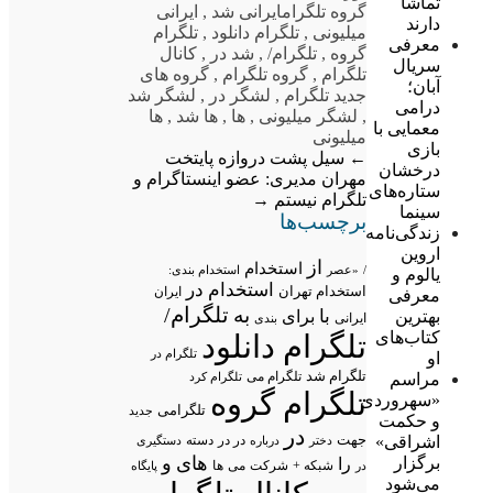
تماشا
گروه تلگرام
ایرانی شد
,
ایرانی
دارند
میلیونی
,
تلگرام دانلود
,
تلگرام
معرفی
گروه
,
تلگرام/
,
شد در
,
کانال
سریال
تلگرام
,
گروه تلگرام
,
گروه های
آبان؛
جدید تلگرام
,
لشگر در
,
لشگر شد
درامی
,
لشگر میلیونی
,
ها
,
ها شد
,
ها
معمایی با
میلیونی
بازی
←
سیل پشت دروازه پایتخت
درخشان
مهران مدیری: عضو اینستاگرام و
ستاره‌های
تلگرام نیستم
→
سینما
برچسب‌ها
زندگی‌نامه
اروین
از
استخدام
/
«عصر
استخدام بندی:
یالوم و
استخدام در
استخدام تهران
ایران
معرفی
تلگرام/
به
با
بهترین
برای
ایرانی
بندی
کتاب‌های
تلگرام دانلود
تلگرام در
او
تلگرام شد
تلگرام می
مراسم
تلگرام کرد
تلگرام گروه
«سهروردی
تلگرامی
جدید
و حکمت
در
اشراقی»
جهت
در در
درباره
دسته
دستگیری
دختر
های
و
برگزار
را
شبکه +
شرکت
می
در
ها
پایگاه
می‌شود