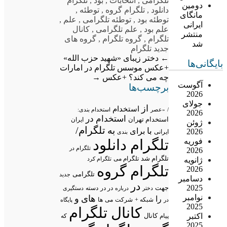
تلگرامی
,
انتخابات
,
بود
,
تلگرام
دومین
دانلود
,
تلگرام گروه
,
توطئه
,
مانگای
توطئه بود
,
توطئه تلگرامی
,
علم
,
ایرانی
علم بود
,
علم تلگرامی
,
کانال
منتشر
تلگرام
,
گروه تلگرام
,
گروه های
شد
جدید تلگرام
←
دختر زیبای «شهید حزب الله»
بایگانی‌ها
+عکس
موسس تلگرام در امارات
چه می کند؟ +عکس
→
آگوست
برچسب‌ها
2026
جولای
از
استخدام
/
«عصر
استخدام بندی:
2026
استخدام در
استخدام تهران
ایران
ژوئن
تلگرام/
به
با
برای
2026
ایرانی
بندی
تلگرام دانلود
فوریه
تلگرام در
2026
تلگرام شد
تلگرام می
تلگرام کرد
ژانویه
تلگرام گروه
2026
تلگرامی
جدید
دسامبر
در
2025
جهت
در در
درباره
دسته
دستگیری
دختر
نوامبر
های
و
را
شبکه +
شرکت
می
در
ها
پایگاه
2025
کانال تلگرام
اکتبر
پیام
کانال
که
2025