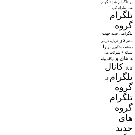
تلگرام شد
تلگرام
در
می
تلگرام کرد
تلگرام
گروه
تلگرامی
جهت
جدید
در
در در
درباره
دختر
را
دسته
دستگیری در
شبکه +
شرکت
می
های
و
پیام
ها
پایگاه
کانال
کانال
تلگرام
که
گروه
تلگرام
گروه
های
جدید