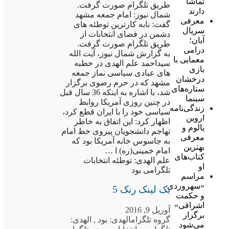
تماشا
طریق تلگرام صورت گرفت.
دارند
شمال نیوز: امام جمعه مشهد
معرفی
گفت: نابه کارترین توطئه های
سریال
دشمن در فضای انتخابات از
آبان؛
طریق تلگرام صورت گرفت.
درامی
به گزارش شمال نیوز، آیت الله
معمایی با
سیداحمد علم الهدی در خطبه
بازی
های عبادی سیاسی نماز جمعه
درخشان
مشهد که در حرم رضوی برگزار
ستاره‌های
شد، با اشاره به اینکه 36 سال قبل
سینما
در چنین روزی آمریکا روابط
زندگی‌نامه
سیاسی خود را با ایران قطع کرد،
اروین
اظهار کرد: این اتفاق به خاطر
یالوم و
تهاجم دانشجویان پیروی خط امام
معرفی
به جاسوس خانه آمریکا بود که
بهترین
امام خمینی(ره) ا …
کتاب‌های
علم الهدی: توطئه انتخابات
او
تلگرامی بود
مراسم
«سهروردی
بک لینک رنک 5
و حکمت
اشراقی»
آوریل 9, 2016
برگزار
گروه تلگرام
الهدی: بود
,
الهدی:
می‌شود