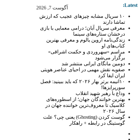
Latest:
آگوست 7, 2026
۱۰ سریال مشابه چیزهای عجیب که ارزش
تماشا دارند
معرفی سریال آبان؛ درامی معمایی با بازی
درخشان ستاره‌های سینما
زندگی‌نامه اروین یالوم و معرفی بهترین
کتاب‌های او
مراسم «سهروردی و حکمت اشراقی»
برگزار می‌شود
دومین مانگای ایرانی منتشر شد
صفویه نقش مهمی در احیای عناصر هویتی
ایران ایفا کرد
۱۰انیمه برتر بهار ۲۰۲۶ که باید ببینید: فصل
سورپرایزها!
وداع با رهبر شهید انقلاب
بهترین خوانندگان جهان؛ از اسطوره‌های
کلاسیک تا معروف‌ترین خواننده جهان در
سال ۲۰۲۶
گوست کردن (Ghosting) یعنی چی؟ علت
گوستینگ در رابطه + راهکار