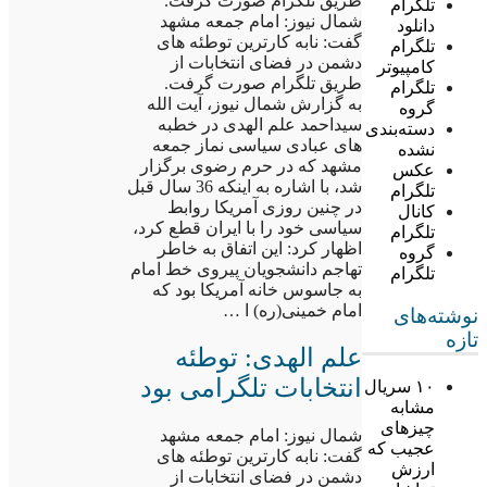
طریق تلگرام صورت گرفت.
تلگرام
شمال نیوز: امام جمعه مشهد
دانلود
گفت: نابه کارترین توطئه های
تلگرام
دشمن در فضای انتخابات از
کامپیوتر
طریق تلگرام صورت گرفت.
تلگرام
به گزارش شمال نیوز، آیت الله
گروه
سیداحمد علم الهدی در خطبه
دسته‌بندی
های عبادی سیاسی نماز جمعه
نشده
مشهد که در حرم رضوی برگزار
عکس
شد، با اشاره به اینکه 36 سال قبل
تلگرام
در چنین روزی آمریکا روابط
کانال
سیاسی خود را با ایران قطع کرد،
تلگرام
اظهار کرد: این اتفاق به خاطر
گروه
تهاجم دانشجویان پیروی خط امام
تلگرام
به جاسوس خانه آمریکا بود که
امام خمینی(ره) ا …
نوشته‌های
تازه
علم الهدی: توطئه
انتخابات تلگرامی بود
۱۰ سریال
مشابه
چیزهای
شمال نیوز: امام جمعه مشهد
عجیب که
گفت: نابه کارترین توطئه های
ارزش
دشمن در فضای انتخابات از