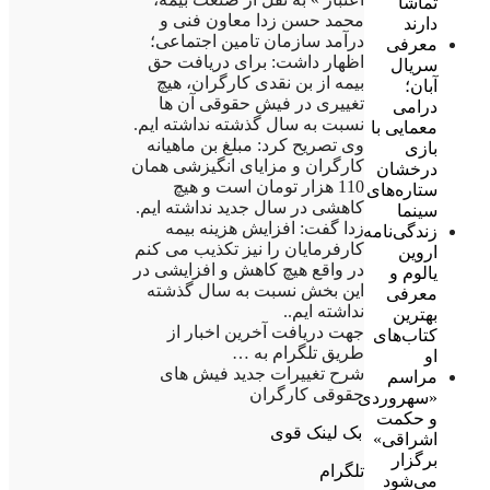
تماشا
محمد حسن زدا معاون فنی و
دارند
درآمد سازمان تامین اجتماعی؛
معرفی
اظهار داشت: برای دریافت حق
سریال
بیمه از بن نقدی کارگران، هیچ
آبان؛
تغییری در فیش حقوقی آن ها
درامی
نسبت به سال گذشته نداشته ایم.
معمایی با
وی تصریح کرد: مبلغ بن ماهیانه
بازی
کارگران و مزایای انگیزشی همان
درخشان
110 هزار تومان است و هیچ
ستاره‌های
کاهشی در سال جدید نداشته ایم.
سینما
زدا گفت: افزایش هزینه بیمه
زندگی‌نامه
کارفرمایان را نیز تکذیب می کنم
اروین
در واقع هیچ کاهش و افزایشی در
یالوم و
این بخش نسبت به سال گذشته
معرفی
نداشته ایم..
بهترین
جهت دریافت آخرین اخبار از
کتاب‌های
طریق تلگرام به …
او
شرح تغییرات جدید فیش های
مراسم
حقوقی کارگران
«سهروردی
و حکمت
بک لینک قوی
اشراقی»
برگزار
تلگرام
می‌شود