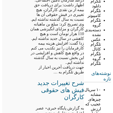
درآمد سازمان تامین اجتماعی؛
تلگرام
اظهار داشت: برای دریافت حق
دانلود
بیمه از بن نقدی کارگران، هیچ
تلگرام
تغییری در فیش حقوقی آن ها
کامپیوتر
نسبت به سال گذشته نداشته ایم.
تلگرام
وی تصریح کرد: مبلغ بن ماهیانه
گروه
کارگران و مزایای انگیزشی همان
دسته‌بندی
110 هزار تومان است و هیچ
نشده
کاهشی در سال جدید نداشته ایم.
عکس
زدا گفت: افزایش هزینه بیمه
تلگرام
کارفرمایان را نیز تکذیب می کنم
کانال
در واقع هیچ کاهش و افزایشی در
تلگرام
این بخش نسبت به سال گذشته
گروه
نداشته ایم..
تلگرام
جهت دریافت آخرین اخبار از
طریق تلگرام به …
نوشته‌های
تازه
شرح تغییرات جدید
فیش های حقوقی
۱۰ سریال
مشابه
کارگران
چیزهای
عجیب که
به گزارش پایگاه خبری« عصر
ارزش
اعتبار » به نقل از صنعت بیمه،