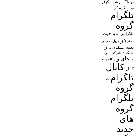
تلگرام شد
تلگرام
در
می
تلگرام کرد
تلگرام
گروه
تلگرامی
جهت
جدید
در
در در
درباره
دختر
را
دسته
دستگیری در
شبکه +
شرکت
می
های
و
پیام
ها
پایگاه
کانال
کانال
تلگرام
که
گروه
تلگرام
گروه
های
جدید