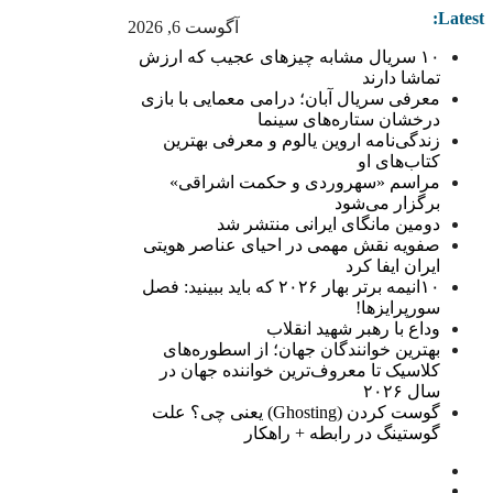
Latest:
آگوست 6, 2026
۱۰ سریال مشابه چیزهای عجیب که ارزش
تماشا دارند
معرفی سریال آبان؛ درامی معمایی با بازی
درخشان ستاره‌های سینما
زندگی‌نامه اروین یالوم و معرفی بهترین
کتاب‌های او
مراسم «سهروردی و حکمت اشراقی»
برگزار می‌شود
دومین مانگای ایرانی منتشر شد
صفویه نقش مهمی در احیای عناصر هویتی
ایران ایفا کرد
۱۰انیمه برتر بهار ۲۰۲۶ که باید ببینید: فصل
سورپرایزها!
وداع با رهبر شهید انقلاب
بهترین خوانندگان جهان؛ از اسطوره‌های
کلاسیک تا معروف‌ترین خواننده جهان در
سال ۲۰۲۶
گوست کردن (Ghosting) یعنی چی؟ علت
گوستینگ در رابطه + راهکار