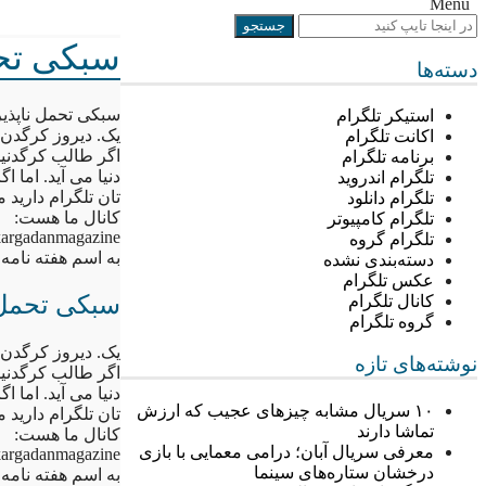
Menu
سبکی تحم
دسته‌ها
سبکی تحمل ناپذی
استیکر تلگرام
یک. دیروز کرگدن 
اکانت تلگرام
اگر طالب کرگدنید
برنامه تلگرام
دنیا می آید. اما
تلگرام اندروید
تان تلگرام دارید
تلگرام دانلود
کانال ما هست:
تلگرام کامپیوتر
/kargadanmagazine
تلگرام گروه
به اسم هفته نامه 
دسته‌بندی نشده
عکس تلگرام
سبکی تحمل 
کانال تلگرام
گروه تلگرام
یک. دیروز کرگدن 
نوشته‌های تازه
اگر طالب کرگدنید
دنیا می آید. اما
۱۰ سریال مشابه چیزهای عجیب که ارزش
تان تلگرام دارید
تماشا دارند
کانال ما هست:
معرفی سریال آبان؛ درامی معمایی با بازی
/kargadanmagazine
درخشان ستاره‌های سینما
به اسم هفته نامه 