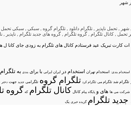
ر شهر
 شهر
,
تحمل ناپذیر
,
تلگرام دانلود
,
تلگرام گروه
,
سبکی
,
سبکی تحمل
,
 تحمل
,
کانال تلگرام
,
گروه تلگرام
,
گروه های جدید تلگرام
,
ناپذیر
,
نا
 ات کارت تبریک عید فرستادم
کانال های تلگرام به زودی جای کانا ل ها
تلگرام/
به
استخدام در
با
برای
استخدام تهران
ایران
استخدام بندی:
ایرانی
بندی
تلگرام گروه
د
تلگرام شد
تلگرامی
تلگرام می
جهت
تلگرام کرد
جدید
دختر
کانال تلگرام
گروه تل
های
و
شرکت
می
پیام
کانال
ها
پایگاه
که
جدید تلگرام
یک
گزیده خبری