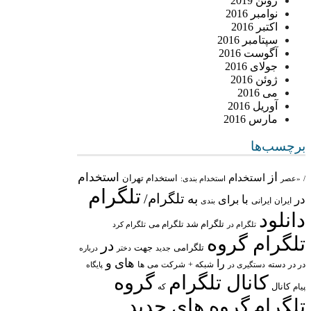
ژوئن 2019
نوامبر 2016
اکتبر 2016
سپتامبر 2016
آگوست 2016
جولای 2016
ژوئن 2016
می 2016
آوریل 2016
مارس 2016
برچسب‌ها
از
استخدام
استخدام
استخدام تهران
/
«عصر
استخدام بندی:
تلگرام
تلگرام/
به
در
با
برای
ایران
ایرانی
بندی
دانلود
تلگرام شد
تلگرام می
تلگرام در
تلگرام کرد
تلگرام گروه
در
تلگرامی
جهت
جدید
درباره
دختر
های
و
را
در در
شبکه +
شرکت
می
دسته
دستگیری در
ها
پایگاه
کانال تلگرام
گروه
پیام
کانال
که
تلگرام
گروه های جدید