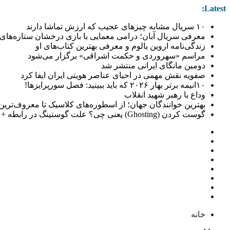
Latest:
۱۰ سریال مشابه چیزهای عجیب که ارزش تماشا دارند
معرفی سریال آبان؛ درامی معمایی با بازی درخشان ستاره‌های 
زندگی‌نامه اروین یالوم و معرفی بهترین کتاب‌های او
مراسم «سهروردی و حکمت اشراقی» برگزار می‌شود
دومین مانگای ایرانی منتشر شد
صفویه نقش مهمی در احیای عناصر هویتی ایران ایفا کرد
۱۰انیمه برتر بهار ۲۰۲۶ که باید ببینید: فصل سورپرایزها!
وداع با رهبر شهید انقلاب
بهترین خوانندگان جهان؛ از اسطوره‌های کلاسیک تا معروف‌ترین خو
گوست کردن (Ghosting) یعنی چی؟ علت گوستینگ در رابطه + راهکار
خانه