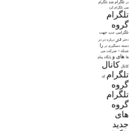
تلگرام شد
تلگرام
در
می
تلگرام کرد
تلگرام
گروه
تلگرامی
جهت
جدید
در
در در
درباره
دختر
را
دسته
دستگیری در
شبکه +
شرکت
می
های
و
پیام
ها
پایگاه
کانال
کانال
تلگرام
که
گروه
تلگرام
گروه
های
جدید