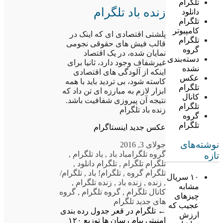
تلگرام
زنده باد تلگرام
دانلود
تلگرام
کامپیوتر
پلشتی اقتصادی ای که اینک در
تلگرام
قالب فیش های حقوقی نجومی
گروه
نمایان شده، در یک اقتصاد
دسته‌بندی
غیرشفاف وجود دارد، ثانیا برای
نشده
اینکه از آلودگی های اقتصادی
عکس
کاسته شود، بی تردید باید با همه
تلگرام
ابزار لازم به مبارزه ای تن داد که
کانال
نتیجه آن پیروزی شفافیت باشد.
تلگرام
زنده باد تلگرام
گروه
تلگرام
عکس جدید اینستاگرام
نوشته‌های
جولای 3, 2016
گروه تلگرام
باد باد
,
باد تلگرام
,
تازه
تلگرام تلگرام
,
تلگرام دانلود
,
تلگرام گروه
,
تلگرام! باد
,
تلگرام/
۱۰ سریال
,
زنده
,
زنده باد
,
زنده تلگرام
,
مشابه
کانال تلگرام
,
گروه تلگرام
,
گروه
چیزهای
های جدید تلگرام
عجیب که
←
تلگرام در قعر جدول رده بندی
ارزش
امنیتی پیام رسان ها
توزیع ۱۲۰