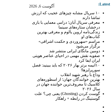
Latest:
آگوست 6, 2026
۱۰ سریال مشابه چیزهای عجیب که ارزش
تماشا دارند
معرفی سریال آبان؛ درامی معمایی با بازی
درخشان ستاره‌های سینما
زندگی‌نامه اروین یالوم و معرفی بهترین
کتاب‌های او
مراسم «سهروردی و حکمت اشراقی»
برگزار می‌شود
دومین مانگای ایرانی منتشر شد
صفویه نقش مهمی در احیای عناصر هویتی
ایران ایفا کرد
۱۰انیمه برتر بهار ۲۰۲۶ که باید ببینید: فصل
سورپرایزها!
وداع با رهبر شهید انقلاب
بهترین خوانندگان جهان؛ از اسطوره‌های
کلاسیک تا معروف‌ترین خواننده جهان در
سال ۲۰۲۶
گوست کردن (Ghosting) یعنی چی؟ علت
گوستینگ در رابطه + راهکار