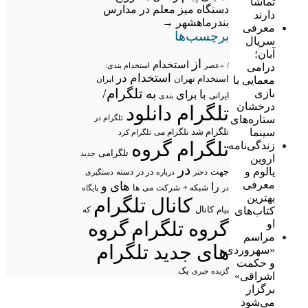
تماشا
دستگاه میز معلم در مدارس
دارند
بندرماهشهر
→
معرفی
برچسب‌ها
سریال
آبان؛
از
استخدام
درامی
/
«عصر
استخدام بندی:
استخدام در
استخدام تهران
معمایی با
ایران
تلگرام/
به
بازی
با
برای
ایرانی
بندی
درخشان
تلگرام دانلود
ستاره‌های
تلگرام در
سینما
تلگرام شد
تلگرام می
تلگرام کرد
تلگرام گروه
زندگی‌نامه
تلگرامی
جدید
اروین
در
یالوم و
جهت
در در
درباره
دسته
دستگیری
دختر
معرفی
های
و
را
شبکه +
شرکت
می
در
ها
پایگاه
بهترین
کانال تلگرام
کتاب‌های
پیام
کانال
که
او
گروه تلگرام
گروه
مراسم
های جدید تلگرام
«سهروردی
و حکمت
یک
گزیده خبری
اشراقی»
برگزار
می‌شود