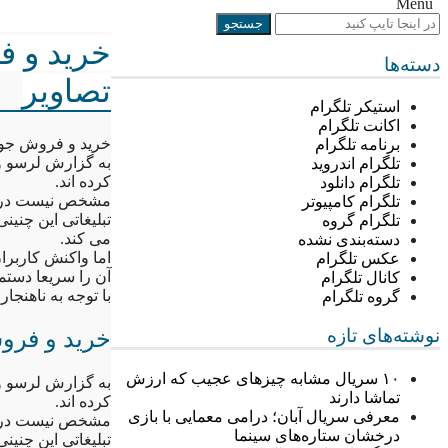
Menu
خرید و ف
دسته‌ها
تصاویر
استیکر تلگرام
اکانت تلگرام
خرید و فروش جورا
برنامه تلگرام
به گزارش لرسو و 
تلگرام اندروید
کرده اند.
تلگرام دانلود
مشخص نیست در این
تلگرام کامپیوتر
تبلیغاتی این چنین
تلگرام گروه
می کند.
دسته‌بندی نشده
اما واکنش کاربرا
عکس تلگرام
آن را سریعا دستما
کانال تلگرام
با توجه به ناهنجا
گروه تلگرام
نوشته‌های تازه
خرید و فروش
۱۰ سریال مشابه چیزهای عجیب که ارزش
به گزارش لرسو و 
تماشا دارند
کرده اند.
معرفی سریال آبان؛ درامی معمایی با بازی
مشخص نیست در این
درخشان ستاره‌های سینما
تبلیغاتی این چنین