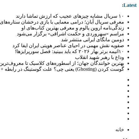
Latest:
۱۰ سریال مشابه چیزهای عجیب که ارزش تماشا دارند
معرفی سریال آبان؛ درامی معمایی با بازی درخشان ستاره‌های 
زندگی‌نامه اروین یالوم و معرفی بهترین کتاب‌های او
مراسم «سهروردی و حکمت اشراقی» برگزار می‌شود
دومین مانگای ایرانی منتشر شد
صفویه نقش مهمی در احیای عناصر هویتی ایران ایفا کرد
۱۰انیمه برتر بهار ۲۰۲۶ که باید ببینید: فصل سورپرایزها!
وداع با رهبر شهید انقلاب
بهترین خوانندگان جهان؛ از اسطوره‌های کلاسیک تا معروف‌ترین خو
گوست کردن (Ghosting) یعنی چی؟ علت گوستینگ در رابطه + راهکار
خانه