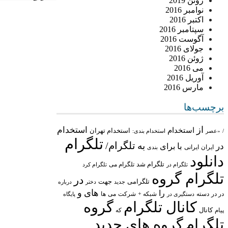
ژوئن 2019
نوامبر 2016
اکتبر 2016
سپتامبر 2016
آگوست 2016
جولای 2016
ژوئن 2016
می 2016
آوریل 2016
مارس 2016
برچسب‌ها
از
استخدام
استخدام
استخدام تهران
/
«عصر
استخدام بندی:
تلگرام
تلگرام/
به
در
با
برای
ایران
ایرانی
بندی
دانلود
تلگرام شد
تلگرام می
تلگرام در
تلگرام کرد
تلگرام گروه
در
تلگرامی
جهت
جدید
درباره
دختر
های
و
را
در در
شبکه +
شرکت
می
دسته
دستگیری در
ها
پایگاه
کانال تلگرام
گروه
پیام
کانال
که
تلگرام
گروه های جدید