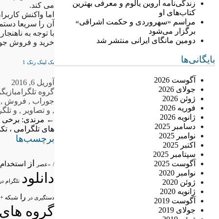
زندگی‌نامه اروین یالوم و معرفی بهترین
می کند.
کتاب‌های او
اما واکنش کاربرا
مراسم «سهروردی و حکمت اشراقی»
آن را سریعا دستما
برگزار می‌شود
با توجه به ناهنجا
دومین مانگای ایرانی منتشر شد
خرید و فروش جورا
بایگانی‌ها
بک لینک رنک 1
آگوست 2026
آوریل 6, 2016
جولای 2026
گروه تلگرام
بازیگ
ژوئن 2026
جوراب
,
فروش
,
فوریه 2026
,
و تصاویر
,
و تلگر
ژانویه 2026
←
مرندی: برخی م
دسامبر 2025
های تلگرامی ، ت
نوامبر 2025
برچسب‌ها
اکتبر 2025
سپتامبر 2025
از
آگوست 2025
استخدام
/
«عصر
نوامبر 2020
دانلود
ژوئن 2020
تلگرام در
ژانویه 2020
را
شبکه +
دستگیری در
آگوست 2019
گروه های 
جولای 2019