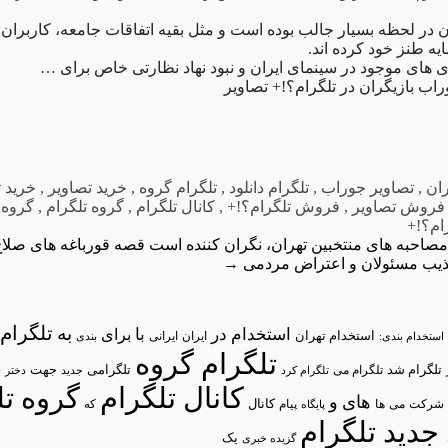
ن در لحظه بسیار جالب بوده است و مثل بقیه اتفاقات جامعه، کاربرا
یه طنز خود کرده اند.
ری های موجود در سینمای ایران و نبود نهاد نظارتی خاص برای …
ب بازیگران در تلگرام؟!+ تصاویر
ران
,
تصاویر جوراب
,
تلگرام دانلود
,
تلگرام گروه
,
خرید تصاویر
,
خرید ت
فروش تصاویر
,
فروش تلگرام؟!+
,
کانال تلگرام
,
گروه تلگرام
,
گروه 
ام؟!+
صاحبه های منتخبین تهران، نگران کننده است
قصه قورباغه های صلاح 
کذیب مسئولان و اعتراض مردمی
→
تلگرام/
به
استخدام در
با
برای
استخدام تهران
ایران
استخدام بندی:
ایرانی
بندی
تلگرام گروه
د
تلگرام شد
تلگرامی
تلگرام می
جهت
تلگرام کرد
جدید
دختر
کانال تلگرام
گروه تل
های
و
شرکت
می
پیام
کانال
ها
پایگاه
که
جدید تلگرام
یک
گزیده خبری