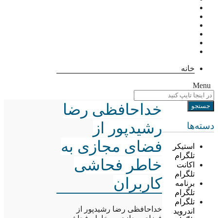
خانه
Menu
خداحافظی رضا
رشیدپور از
دسته‌ها
فضای مجازی به
استیکر
تلگرام
خاطر فحاشی
اکانت
تلگرام
کاربران
برنامه
تلگرام
تلگرام
خداحافظی رضا رشیدپور از
اندروید