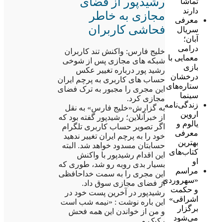
رشیدپور از فضای
تماشا
دارند
مجازی به خاطر
معرفی
فحاشی کاربران
سریال
آبان؛
درامی
خلیج فارس: واکنش تند کاربران
معمایی با
شبکه های مجازی پس از شوخی
بازی
رشید پور درباره تغییر عکس
درخشان
حساب های کاربری به پرچم ایران
ستاره‌های
این مجری را مجبور به ترک فضای
سینما
مجازی کرد.
زندگی‌نامه
به گزارش«خلیج فارس» به نقل
اروین
از خبرآنلاین؛ رشیدپور گفته بود که
یالوم و
اگر تصویر حساب کاربری تلگرام
معرفی
خود را به پرچم ایران تغییر ندهید
بهترین
حسابتان مسدود خواهد شد. البته
کتاب‌های
این اقدام رشیدپور با واکنش
او
بسیار بدی روبه رو شد، طوری که
مراسم
این مجری را به سمت خداحافظی
«سهروردی
از فضای مجازی سوق داد.
و حکمت
رشیدپور در آخرین پست خود در
اشراقی»
این باره نوشت : «نیمه شب است
برگزار
و من از خواندن این همه فحش
می‌شود
رکیک و …