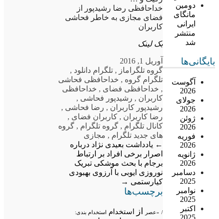
دومین
خداحافظی رضا رشیدپور از
مانگای
فضای مجازی به خاطر فحاشی
ایرانی
کاربران
منتشر
شد
بک لینک
بایگانی‌ها
آوریل 1, 2016
گروه تلگرام
از
,
تلگرام دانلود
,
تلگرام گروه
,
خداحافظی فحاشی
آگوست
,
خداحافظی فضای
,
خداحافظی
2026
کاربران
,
رشیدپور فحاشی
,
جولای
رشیدپور کاربران
,
رضا فحاشی
,
2026
رضا کاربران
,
کاربران فضای
,
ژوئن
کانال تلگرام
,
گروه تلگرام
,
گروه
2026
های جدید تلگرام
,
مجازی
فوریه
←
یادداشت بعیدی نژاد درباره
2026
اصرار برخی افراد بر ارتباط
ژانویه
برجام با بحث موشکی
تبریک
2026
نوروزی ایوبی با آرزوی بهبودی
دسامبر
2025
کیارستمی
→
برچسب‌ها
نوامبر
2025
اکتبر
از
استخدام
/
«عصر
استخدام بندی:
2025