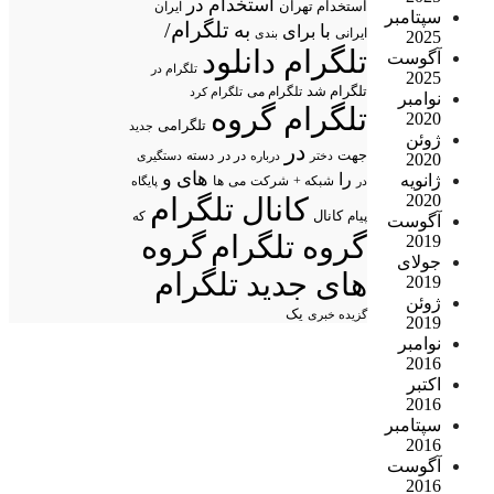
استخدام در
استخدام تهران
ایران
سپتامبر
تلگرام/
به
با
برای
ایرانی
بندی
2025
تلگرام دانلود
آگوست
تلگرام در
2025
تلگرام شد
تلگرام می
تلگرام کرد
نوامبر
تلگرام گروه
2020
تلگرامی
جدید
ژوئن
در
جهت
در در
درباره
دسته
دستگیری
2020
دختر
های
و
را
ژانویه
شبکه +
شرکت
می
در
ها
پایگاه
2020
کانال تلگرام
پیام
کانال
که
آگوست
گروه تلگرام
گروه
2019
جولای
های جدید تلگرام
2019
ژوئن
یک
گزیده خبری
2019
نوامبر
2016
اکتبر
2016
سپتامبر
2016
آگوست
2016