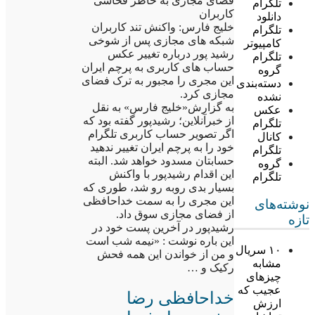
فضای مجازی به خاطر فحاشی
تلگرام
کاربران
دانلود
خلیج فارس: واکنش تند کاربران
تلگرام
شبکه های مجازی پس از شوخی
کامپیوتر
رشید پور درباره تغییر عکس
تلگرام
حساب های کاربری به پرچم ایران
گروه
این مجری را مجبور به ترک فضای
دسته‌بندی
مجازی کرد.
نشده
به گزارش«خلیج فارس» به نقل
عکس
از خبرآنلاین؛ رشیدپور گفته بود که
تلگرام
اگر تصویر حساب کاربری تلگرام
کانال
خود را به پرچم ایران تغییر ندهید
تلگرام
حسابتان مسدود خواهد شد. البته
گروه
این اقدام رشیدپور با واکنش
تلگرام
بسیار بدی روبه رو شد، طوری که
این مجری را به سمت خداحافظی
نوشته‌های
از فضای مجازی سوق داد.
تازه
رشیدپور در آخرین پست خود در
این باره نوشت : «نیمه شب است
۱۰ سریال
و من از خواندن این همه فحش
مشابه
رکیک و …
چیزهای
عجیب که
خداحافظی رضا
ارزش