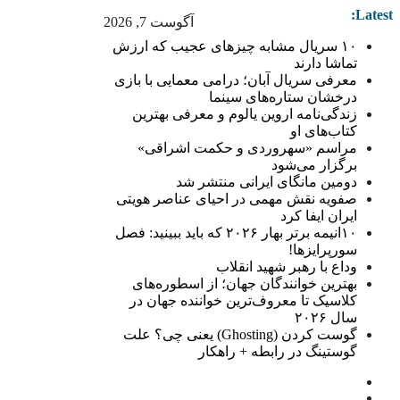
Latest:
آگوست 7, 2026
۱۰ سریال مشابه چیزهای عجیب که ارزش
تماشا دارند
معرفی سریال آبان؛ درامی معمایی با بازی
درخشان ستاره‌های سینما
زندگی‌نامه اروین یالوم و معرفی بهترین
کتاب‌های او
مراسم «سهروردی و حکمت اشراقی»
برگزار می‌شود
دومین مانگای ایرانی منتشر شد
صفویه نقش مهمی در احیای عناصر هویتی
ایران ایفا کرد
۱۰انیمه برتر بهار ۲۰۲۶ که باید ببینید: فصل
سورپرایزها!
وداع با رهبر شهید انقلاب
بهترین خوانندگان جهان؛ از اسطوره‌های
کلاسیک تا معروف‌ترین خواننده جهان در
سال ۲۰۲۶
گوست کردن (Ghosting) یعنی چی؟ علت
گوستینگ در رابطه + راهکار