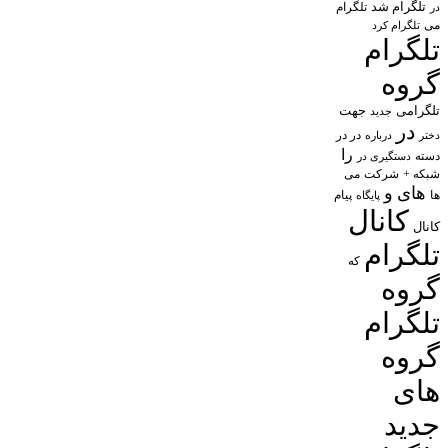
تلگرام شد
تلگرام
در
می
تلگرام کرد
تلگرام
گروه
تلگرامی
جهت
جدید
در
در در
درباره
دختر
را
دسته
دستگیری در
شبکه +
شرکت
می
های
و
پیام
ها
پایگاه
کانال
کانال
تلگرام
که
گروه
تلگرام
گروه
های
جدید