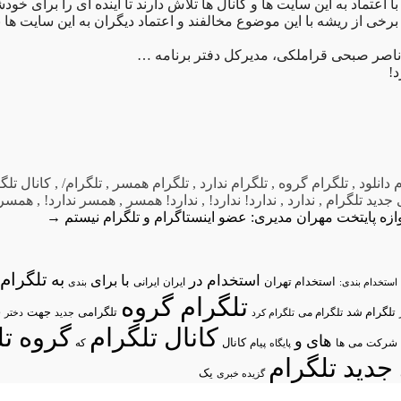
ا اعتماد به این سایت ها و کانال ها تلاش دارند تا آینده ای را برای خود
رخی از ریشه با این موضوع مخالفند و اعتماد دیگران به این سایت ها 
ناصر صبحی قراملکی، مدیرکل دفتر برنامه …
!
 دانلود
,
تلگرام گروه
,
تلگرام ندارد
,
تلگرام همسر
,
تلگرام/
,
کانال تلگ
جدید تلگرام
,
ندارد
,
ندارد! ندارد!
,
ندارد! همسر
,
همسر ندارد!
,
همسر
زه پایتخت
مهران مدیری: عضو اینستاگرام و تلگرام نیستم
→
تلگرام/
به
استخدام در
با
برای
استخدام تهران
ایران
استخدام بندی:
ایرانی
بندی
تلگرام گروه
د
تلگرام شد
تلگرامی
تلگرام می
جهت
تلگرام کرد
جدید
دختر
کانال تلگرام
گروه تل
های
و
شرکت
می
پیام
کانال
ها
پایگاه
که
جدید تلگرام
یک
گزیده خبری