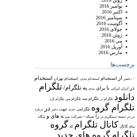
ژوئن 2019
نوامبر 2016
اکتبر 2016
سپتامبر 2016
آگوست 2016
جولای 2016
ژوئن 2016
می 2016
آوریل 2016
مارس 2016
برچسب‌ها
از
استخدام
استخدام
استخدام تهران
/
«عصر
استخدام بندی:
تلگرام
تلگرام/
به
در
با
برای
ایران
ایرانی
بندی
دانلود
تلگرام شد
تلگرام می
تلگرام در
تلگرام کرد
تلگرام گروه
در
تلگرامی
جهت
جدید
درباره
دختر
های
و
را
در در
شبکه +
شرکت
می
دسته
دستگیری در
ها
پایگاه
کانال تلگرام
گروه
پیام
کانال
که
تلگرام
گروه های جدید