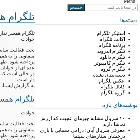
Menu
تلگرام ه
دسته‌ها
تلگرام همسر ندارد
استیکر تلگرام
حوادث
اکانت تلگرام
برنامه تلگرام
بحث فعالیت سایت
تلگرام اندروید
متفاوتی را به همر
تلگرام دانلود
پرداخته شود، ظه
تلگرام کامپیوتر
عده ای از جوانان ب
تلگرام گروه
در حالی است که ب
دسته‌بندی نشده
دار است.
عکس تلگرام
به گزارش ایسنا، 
کانال تلگرام
گروه تلگرام
تلگرام همسر
نوشته‌های تازه
حوادث
۱۰ سریال مشابه چیزهای عجیب که ارزش
بحث فعالیت سایت
تماشا دارند
متفاوتی را به همر
معرفی سریال آبان؛ درامی معمایی با بازی
پرداخته شود، ظه
درخشان ستاره‌های سینما