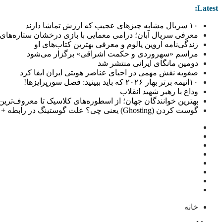
Latest:
۱۰ سریال مشابه چیزهای عجیب که ارزش تماشا دارند
معرفی سریال آبان؛ درامی معمایی با بازی درخشان ستاره‌های 
زندگی‌نامه اروین یالوم و معرفی بهترین کتاب‌های او
مراسم «سهروردی و حکمت اشراقی» برگزار می‌شود
دومین مانگای ایرانی منتشر شد
صفویه نقش مهمی در احیای عناصر هویتی ایران ایفا کرد
۱۰انیمه برتر بهار ۲۰۲۶ که باید ببینید: فصل سورپرایزها!
وداع با رهبر شهید انقلاب
بهترین خوانندگان جهان؛ از اسطوره‌های کلاسیک تا معروف‌ترین خو
گوست کردن (Ghosting) یعنی چی؟ علت گوستینگ در رابطه + راهکار
خانه