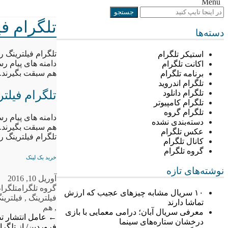
Menu
تلگرام ف
دسته‌ها
تلگرام فیلترینگ 
استیکر تلگرام
دامنه های پیام ر
اکانت تلگرام
هم سبقت بگیرند.
برنامه تلگرام
تلگرام اندروید
تلگرام فیلت
تلگرام دانلود
تلگرام کامپیوتر
تلگرام گروه
دامنه های پیام ر
دسته‌بندی نشده
هم سبقت بگیرند.
عکس تلگرام
تلگرام فیلترینگ 
کانال تلگرام
گروه تلگرام
خرید بک لینک
نوشته‌های تازه
آوریل 10, 2016
گروه تلگرام
تلگرام
۱۰ سریال مشابه چیزهای عجیب که ارزش
فیلترینگ
,
فیلتری
تماشا دارند
,
هم
معرفی سریال آبان؛ درامی معمایی با بازی
←
عامل انتشار ت
درخشان ستاره‌های سینما
فروردین/ از تلگرا