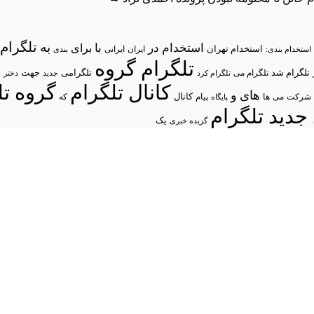
تلگرام/
به
استخدام در
با
برای
استخدام تهران
ایران
استخدام بندی:
ایرانی
بندی
تلگرام گروه
د
تلگرام شد
تلگرامی
تلگرام می
جهت
تلگرام کرد
جدید
دختر
کانال تلگرام
گروه تل
های
و
شرکت
می
پیام
کانال
ها
پایگاه
که
جدید تلگرام
یک
گزیده خبری