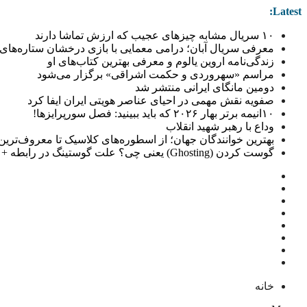
Latest:
۱۰ سریال مشابه چیزهای عجیب که ارزش تماشا دارند
معرفی سریال آبان؛ درامی معمایی با بازی درخشان ستاره‌های 
زندگی‌نامه اروین یالوم و معرفی بهترین کتاب‌های او
مراسم «سهروردی و حکمت اشراقی» برگزار می‌شود
دومین مانگای ایرانی منتشر شد
صفویه نقش مهمی در احیای عناصر هویتی ایران ایفا کرد
۱۰انیمه برتر بهار ۲۰۲۶ که باید ببینید: فصل سورپرایزها!
وداع با رهبر شهید انقلاب
بهترین خوانندگان جهان؛ از اسطوره‌های کلاسیک تا معروف‌ترین خو
گوست کردن (Ghosting) یعنی چی؟ علت گوستینگ در رابطه + راهکار
خانه