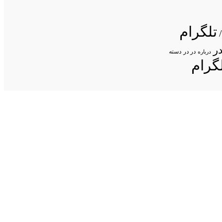
تلگرام
ر
در در
درباره
دسته
گرام