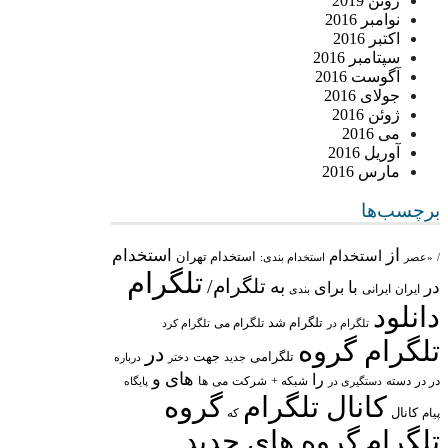
ژوئن 2019
نوامبر 2016
اکتبر 2016
سپتامبر 2016
آگوست 2016
جولای 2016
ژوئن 2016
می 2016
آوریل 2016
مارس 2016
برچسب‌ها
از
استخدام
استخدام
استخدام تهران
/
«عصر
استخدام بندی:
تلگرام
تلگرام/
به
در
با
برای
ایران
ایرانی
بندی
دانلود
تلگرام شد
تلگرام می
تلگرام در
تلگرام کرد
تلگرام گروه
در
تلگرامی
جهت
جدید
درباره
دختر
های
و
را
در در
شبکه +
شرکت
می
دسته
دستگیری در
ها
پایگاه
کانال تلگرام
گروه
پیام
کانال
که
تلگرام
گروه های جدید