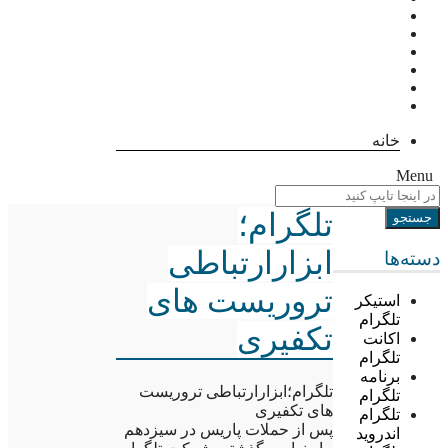
خانه
Menu
تلگرام؛
ابزارارتباطی
دسته‌ها
تروریست های
استیکر
تلگرام
تکفیری
اکانت
تلگرام
برنامه
تلگرام؛ابزارارتباطی تروریست
تلگرام
های تکفیری
تلگرام
پس از حملات پاریس در سیزدهم
اندروید