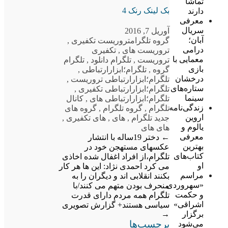
تماشا
بک لینک رنک 4
دارند
معرفی
سریال
آوریل 7, 2016
آبان؛
گروه تلگرام
تروریست تکفیری
,
درامی
تروریست های
,
تکفیری
معمایی با
تروریست
,
تلگرام دانلود
,
تلگرام
بازی
گروه
,
تلگرام؛ابزارارتباطی
,
درخشان
تلگرام؛ابزارارتباطی تروریست
,
ستاره‌های
تلگرام؛ابزارارتباطی تکفیری
,
سینما
تلگرام؛ابزارارتباطی های
,
کانال
زندگی‌نامه
تلگرام
,
گروه تلگرام
,
گروه های
اروین
جدید تلگرام
,
های
,
های تکفیری
,
یالوم و
های های
معرفی
←
دختر 19ساله با انتشار
بهترین
عکسهای مستهجن خود در
کتاب‌های
تلگرام،از افراد اغفال شده اخاذی
او
می کرد
احمدی نژاد: این ها هر کار
مراسم
بکنند انقلابی اند و دیگران را به
«سهروردی
منحرف بودن متهم می کنند/با
و حکمت
تلگرام همه مردم دارای قدرت
اشراقی»
سیاسی هستند+ گزارش تصویری
برگزار
→
برچسب‌ها
می‌شود