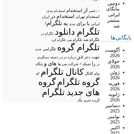
دومین
مانگای
از
استخدام
/
«عصر
استخدام بندی:
ایرانی
استخدام در
استخدام تهران
ایران
منتشر
تلگرام/
به
با
برای
ایرانی
بندی
شد
تلگرام دانلود
تلگرام در
بایگانی‌ها
تلگرام شد
تلگرام می
تلگرام کرد
تلگرام گروه
تلگرامی
جدید
آگوست
در
2026
جهت
در در
درباره
دسته
دستگیری
دختر
جولای
های
و
را
شبکه +
شرکت
می
در
ها
پایگاه
2026
کانال تلگرام
ژوئن
پیام
کانال
که
2026
گروه تلگرام
گروه
فوریه
2026
های جدید تلگرام
ژانویه
2026
یک
گزیده خبری
دسامبر
2025
نوامبر
2025
اکتبر
2025