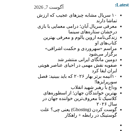
Latest:
آگوست 7, 2026
۱۰ سریال مشابه چیزهای عجیب که ارزش
تماشا دارند
معرفی سریال آبان؛ درامی معمایی با بازی
درخشان ستاره‌های سینما
زندگی‌نامه اروین یالوم و معرفی بهترین
کتاب‌های او
مراسم «سهروردی و حکمت اشراقی»
برگزار می‌شود
دومین مانگای ایرانی منتشر شد
صفویه نقش مهمی در احیای عناصر هویتی
ایران ایفا کرد
۱۰انیمه برتر بهار ۲۰۲۶ که باید ببینید: فصل
سورپرایزها!
وداع با رهبر شهید انقلاب
بهترین خوانندگان جهان؛ از اسطوره‌های
کلاسیک تا معروف‌ترین خواننده جهان در
سال ۲۰۲۶
گوست کردن (Ghosting) یعنی چی؟ علت
گوستینگ در رابطه + راهکار