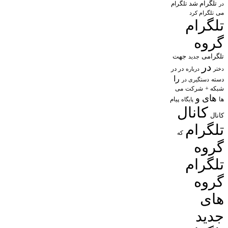
تلگرام شد
تلگرام
در
می
تلگرام کرد
تلگرام
گروه
تلگرامی
جهت
جدید
در
در در
درباره
دختر
را
دسته
دستگیری در
شبکه +
شرکت
می
های
و
پیام
ها
پایگاه
کانال
کانال
تلگرام
که
گروه
تلگرام
گروه
های
جدید