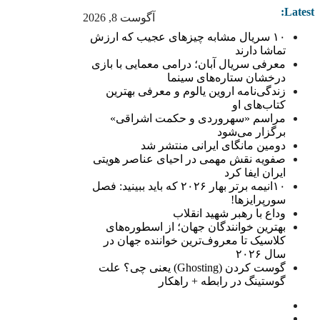
Latest:
آگوست 8, 2026
۱۰ سریال مشابه چیزهای عجیب که ارزش
تماشا دارند
معرفی سریال آبان؛ درامی معمایی با بازی
درخشان ستاره‌های سینما
زندگی‌نامه اروین یالوم و معرفی بهترین
کتاب‌های او
مراسم «سهروردی و حکمت اشراقی»
برگزار می‌شود
دومین مانگای ایرانی منتشر شد
صفویه نقش مهمی در احیای عناصر هویتی
ایران ایفا کرد
۱۰انیمه برتر بهار ۲۰۲۶ که باید ببینید: فصل
سورپرایزها!
وداع با رهبر شهید انقلاب
بهترین خوانندگان جهان؛ از اسطوره‌های
کلاسیک تا معروف‌ترین خواننده جهان در
سال ۲۰۲۶
گوست کردن (Ghosting) یعنی چی؟ علت
گوستینگ در رابطه + راهکار