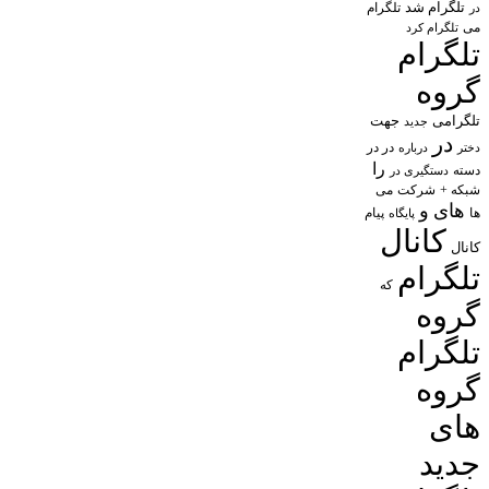
تلگرام شد
تلگرام
در
می
تلگرام کرد
تلگرام
گروه
تلگرامی
جهت
جدید
در
در در
درباره
دختر
را
دسته
دستگیری در
شبکه +
شرکت
می
های
و
پیام
ها
پایگاه
کانال
کانال
تلگرام
که
گروه
تلگرام
گروه
های
جدید