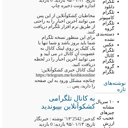
تاریخ: ۹۵/۰۱/۱۳ بازدید: 0 بازدید
تلگرام
اندازه فونت ذخیره چاپ
دانلود
تلگرام
مخاطبان کشکوآنلاین از این پس
کامپیوتر
می توانند آخرین اخبار را به راحتی
تلگرام
از طریق نرم افزار تلگرام دریافت
گروه
کنند.
دسته‌بندی
برای این منظور نسخه تلگرام
نشده
شما باید بروز باشد و شما تنها با
عکس
یک کلیک بر روی لینک کانال به
تلگرام
عضویت آن کانال در می آیید و
کانال
می توانید آخرین اخبار را در لحظه
تلگرام
دریافت کنید.
گروه
لینک کانال خبری کشکوآنلاین:
تلگرام
https://telegram.me/koshkoonline
چنانچه مشکل ورود به این صفحه
نوشته‌های
را دارید، پس …
تازه
به کانال تلگرامی
۱۰ سریال
کشکوآنلاین بپیوندید
مشابه
چیزهای
عجیب که
کدخبر: 2542‘۱۳’ نوشته : خبرنگار
ارزش
تاریخ: ۹۵/۰۱/۱۳ بازدید: 0 بازدید