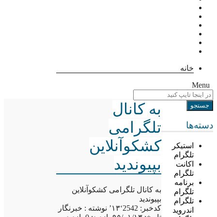
خانه
Menu
به کانال
تلگرامی
دسته‌ها
کشکوآنلاین
استیکر
تلگرام
بپیوندید
اکانت
تلگرام
برنامه
به کانال تلگرامی کشکوآنلاین
تلگرام
بپیوندید
تلگرام
کدخبر: 2542‘۱۳’ نوشته : خبرنگار
اندروید