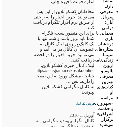
تماشا
اندازه فونت ذخیره چاپ
دارند
مخاطبان کشکوآنلاین از این پس
معرفی
می توانند آخرین اخبار را به راحتی
سریال
از طریق نرم افزار تلگرام دریافت
آبان؛
کنند.
درامی
برای این منظور نسخه تلگرام
معمایی با
شما باید بروز باشد و شما تنها با
بازی
یک کلیک بر روی لینک کانال به
درخشان
عضویت آن کانال در می آیید و
ستاره‌های
می توانید آخرین اخبار را در لحظه
سینما
دریافت کنید.
زندگی‌نامه
لینک کانال خبری کشکوآنلاین:
اروین
https://telegram.me/koshkoonline
یالوم و
چنانچه مشکل ورود به این صفحه
معرفی
را دارید، پس …
بهترین
به کانال تلگرامی کشکوآنلاین
کتاب‌های
بپیوندید
او
مراسم
«سهروردی
فروش بک لینک
و حکمت
اشراقی»
آوریل 1, 2016
برگزار
کانال تلگرام
بپیوندید تلگرامی
,
به
می‌شود
بپیوندید
,
به تلگرامی
,
به