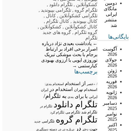
دومین
کشکوآنلاین
,
تلگرام دانلود
,
مانگای
تلگرام گروه
,
تلگرامی بپیوندید
,
ایرانی
تلگرامی کشکوآنلاین
,
کانال
,
منتشر
کانال بپیوندید
,
کانال تلگرام
,
شد
کانال کشکوآنلاین
,
کشکوآنلاین
,
گروه تلگرام
,
گروه های جدید
بایگانی‌ها
تلگرام
←
یادداشت بعیدی نژاد درباره
اصرار برخی افراد بر ارتباط
آگوست
2026
برجام با بحث موشکی
تبریک
جولای
نوروزی ایوبی با آرزوی بهبودی
2026
کیارستمی
→
ژوئن
برچسب‌ها
2026
فوریه
از
استخدام
/
«عصر
استخدام بندی:
2026
استخدام در
استخدام تهران
ایران
ژانویه
تلگرام/
به
با
برای
2026
ایرانی
بندی
تلگرام دانلود
دسامبر
تلگرام در
2025
تلگرام شد
تلگرام می
تلگرام کرد
نوامبر
تلگرام گروه
2025
تلگرامی
جدید
اکتبر
در
جهت
در در
2025
درباره
دسته
دستگیری
دختر