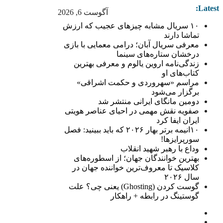
Latest:
آگوست 6, 2026
۱۰ سریال مشابه چیزهای عجیب که ارزش
تماشا دارند
معرفی سریال آبان؛ درامی معمایی با بازی
درخشان ستاره‌های سینما
زندگی‌نامه اروین یالوم و معرفی بهترین
کتاب‌های او
مراسم «سهروردی و حکمت اشراقی»
برگزار می‌شود
دومین مانگای ایرانی منتشر شد
صفویه نقش مهمی در احیای عناصر هویتی
ایران ایفا کرد
۱۰انیمه برتر بهار ۲۰۲۶ که باید ببینید: فصل
سورپرایزها!
وداع با رهبر شهید انقلاب
بهترین خوانندگان جهان؛ از اسطوره‌های
کلاسیک تا معروف‌ترین خواننده جهان در
سال ۲۰۲۶
گوست کردن (Ghosting) یعنی چی؟ علت
گوستینگ در رابطه + راهکار