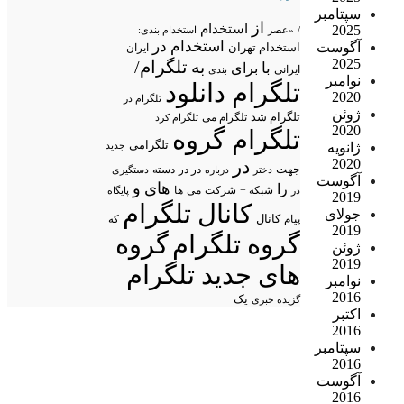
سپتامبر
از
استخدام
2025
/
«عصر
استخدام بندی:
استخدام در
آگوست
استخدام تهران
ایران
2025
تلگرام/
به
با
برای
ایرانی
بندی
نوامبر
تلگرام دانلود
2020
تلگرام در
ژوئن
تلگرام شد
تلگرام می
تلگرام کرد
2020
تلگرام گروه
تلگرامی
جدید
ژانویه
در
2020
جهت
در در
درباره
دسته
دستگیری
دختر
آگوست
های
و
را
شبکه +
شرکت
می
در
ها
پایگاه
2019
کانال تلگرام
جولای
پیام
کانال
که
2019
گروه تلگرام
گروه
ژوئن
2019
های جدید تلگرام
نوامبر
2016
یک
گزیده خبری
اکتبر
2016
سپتامبر
2016
آگوست
2016