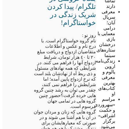
تماشا
تلگرام/ پیدا کردن
دارند
معرفی
شریک زندگی در
سریال
خواستاگرام!
آبان؛
درامی
معمایی با
روز نو :
بازی
نام گروه خواستاگرام است. با
درخشان
درج نام و عکس و اطلاعات
ستاره‌های
متقاضیان ازدواج و دریافت مبلغ
سینما
٢٠ تا ٤٠ هزار تومان، شرایط
زندگی‌نامه
ازدواج آنها را فراهم می کنند. در
اروین
شرایطی که همه نهادهای مسئول
یالوم و
و ذی ربط آه از نهادشان بلند است
معرفی
که نرخ ازدواج پایین آمده؛ اما
بهترین
شرایطش را فراهم نمی کنند،
کتاب‌های
چقدر می توان به رشد چنین گروه
او
هایی خرده گرفت؟حضور چنین
مراسم
گروه هایی در تمامی جهان
«سهروردی
مرسوم است.
و حکمت
گروه هایی که زنان و مردان جوان
اشراقی»
در آن با هم آشنا می شوند و در
برگزار
صورتی که معیارهایشان برای
می‌شود
زندگی مشترک با هم هم خوانی