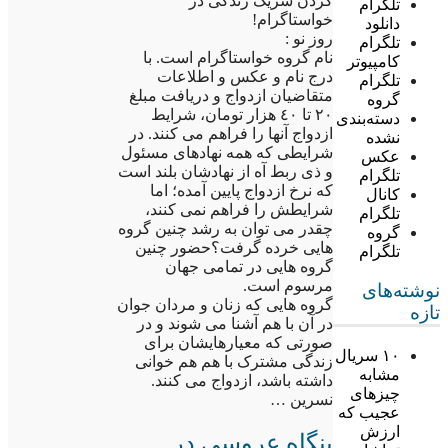
کردن شریک زندگی در
تلگرام
خواستاگرام!
دانلود
روز نو :
تلگرام
نام گروه خواستاگرام است. با
کامپیوتر
درج نام و عکس و اطلاعات
تلگرام
متقاضیان ازدواج و دریافت مبلغ
گروه
٢٠ تا ٤٠ هزار تومان، شرایط
دسته‌بندی
ازدواج آنها را فراهم می کنند. در
نشده
شرایطی که همه نهادهای مسئول
عکس
و ذی ربط آه از نهادشان بلند است
تلگرام
که نرخ ازدواج پایین آمده؛ اما
کانال
شرایطش را فراهم نمی کنند،
تلگرام
چقدر می توان به رشد چنین گروه
گروه
هایی خرده گرفت؟حضور چنین
تلگرام
گروه هایی در تمامی جهان
مرسوم است.
نوشته‌های
گروه هایی که زنان و مردان جوان
تازه
در آن با هم آشنا می شوند و در
صورتی که معیارهایشان برای
۱۰ سریال
زندگی مشترک با هم هم خوانی
مشابه
داشته باشد، ازدواج می کنند.
چیزهای
نسرین …
عجیب که
ارزش
بنگاه عروسی در