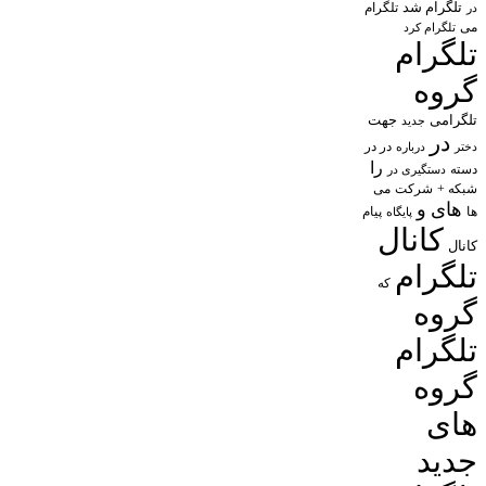
تلگرام شد
تلگرام
در
می
تلگرام کرد
تلگرام
گروه
تلگرامی
جهت
جدید
در
در در
درباره
دختر
را
دسته
دستگیری در
شبکه +
شرکت
می
های
و
پیام
ها
پایگاه
کانال
کانال
تلگرام
که
گروه
تلگرام
گروه
های
جدید