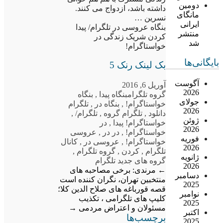
دومین
داشته باشد، ازدواج می کنند.
مانگای
نسرین …
ایرانی
بنگاه عروسی در تلگرام/ پیدا
منتشر
کردن شریک زندگی در
شد
خواستاگرام!
بایگانی‌ها
بک لینک رنک 5
آگوست
آوریل 6, 2016
2026
گروه تلگرام
بنگاه پیدا
,
بنگاه
جولای
خواستاگرام!
,
بنگاه در
,
تلگرام
2026
دانلود
,
تلگرام گروه
,
تلگرام/
,
ژوئن
خواستاگرام! پیدا
,
در
2026
خواستاگرام!
,
در در
,
عروسی
فوریه
خواستاگرام!
,
عروسی در
,
کانال
2026
تلگرام
,
کردن
,
گروه تلگرام
,
ژانویه
گروه های جدید تلگرام
2026
←
مرندی: برخی مصاحبه های
دسامبر
منتخبین تهران، نگران کننده است
2025
قصه قورباغه های صلاح الدین کلا؛
نوامبر
کلیپ های تلگرامی ، تکذیب
2025
مسئولان و اعتراض مردمی
→
اکتبر
برچسب‌ها
2025