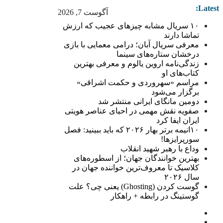
Latest:
آگوست 7, 2026
۱۰ سریال مشابه چیزهای عجیب که ارزش
تماشا دارند
معرفی سریال آبان؛ درامی معمایی با بازی
درخشان ستاره‌های سینما
زندگی‌نامه اروین یالوم و معرفی بهترین
کتاب‌های او
مراسم «سهروردی و حکمت اشراقی»
برگزار می‌شود
دومین مانگای ایرانی منتشر شد
صفویه نقش مهمی در احیای عناصر هویتی
ایران ایفا کرد
۱۰انیمه برتر بهار ۲۰۲۶ که باید ببینید: فصل
سورپرایزها!
وداع با رهبر شهید انقلاب
بهترین خوانندگان جهان؛ از اسطوره‌های
کلاسیک تا معروف‌ترین خواننده جهان در
سال ۲۰۲۶
گوست کردن (Ghosting) یعنی چی؟ علت
گوستینگ در رابطه + راهکار