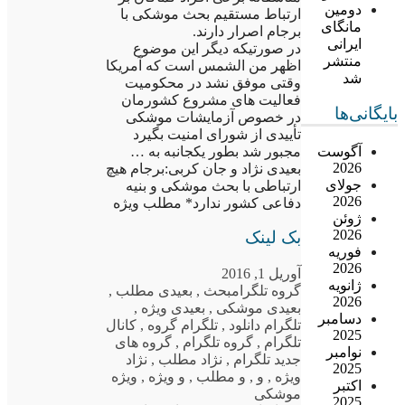
دومین
ارتباط مستقیم بحث موشکی با
مانگای
برجام اصرار دارند.
ایرانی
در صورتیکه دیگر این موضوع
منتشر
اظهر من الشمس است که آمریکا
شد
وقتی موفق نشد در محکومیت
فعالیت های مشروع کشورمان
بایگانی‌ها
در خصوص آزمایشات موشکی
تأییدی از شورای امنیت بگیرد
مجبور شد بطور یکجانبه به …
آگوست
2026
بعیدی نژاد و جان کربی:برجام هیچ
جولای
ارتباطی با بحث موشکی و بنیه
2026
دفاعی کشور ندارد* مطلب ویژه
ژوئن
2026
بک لینک
فوریه
2026
آوریل 1, 2016
ژانویه
گروه تلگرام
بحث
,
بعیدی مطلب
,
2026
بعیدی موشکی
,
بعیدی ویژه
,
دسامبر
تلگرام دانلود
,
تلگرام گروه
,
کانال
2025
تلگرام
,
گروه تلگرام
,
گروه های
نوامبر
جدید تلگرام
,
نژاد مطلب
,
نژاد
2025
ویژه
,
و
,
و مطلب
,
و ویژه
,
ویژه
اکتبر
موشکی
2025