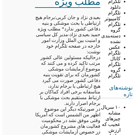
مطلب ویژه
تلگرام
دانلود
تلگرام
بعیدی نژاد و جان کربی:برجام هیچ
کامپیوتر
ارتباطی با بحث موشکی و بنیه
تلگرام
دفاعی کشور ندارد* مطلب ویژه
گروه
حمید بعیدی نژاد-مدیر کل سیاسی
دسته‌بندی
و امنیت بین الملل وزارت امور
نشده
خارجه در صفحه تلگرام خود
عکس
نوشت:
تلگرام
درحالیکه مسئولین عالی کشور
کانال
مرتب تاکید کرده و می کنند که
تلگرام
موضوع آزمایشات موشکی
گروه
کشورمان که برای تقویت بنیه
تلگرام
دفاعی کشور صورت می گیرد
هیچ ارتباطی با برجام ندارد،
نوشته‌های
متاسفانه برخی افراد کماکان بر
تازه
ارتباط مستقیم بحث موشکی با
برجام اصرار دارند.
۱۰ سریال
در صورتیکه دیگر این موضوع
مشابه
اظهر من الشمس است که آمریکا
چیزهای
وقتی موفق نشد در محکومیت
عجیب که
فعالیت های مشروع کشورمان
ارزش
در خصوص آزمایشات موشکی