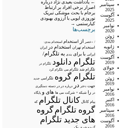
←
یادداشت بعیدی نژاد درباره
سپتامبر
اصرار برخی افراد بر ارتباط
2025
برجام با بحث موشکی
تبریک
آگوست
نوروزی ایوبی با آرزوی بهبودی
2025
کیارستمی
→
نوامبر
برچسب‌ها
2020
ژوئن
از
2020
استخدام
/
«عصر
استخدام بندی:
استخدام در
ژانویه
استخدام تهران
ایران
2020
تلگرام/
به
با
برای
ایرانی
بندی
آگوست
تلگرام دانلود
2019
تلگرام در
جولای
تلگرام شد
تلگرام می
تلگرام کرد
2019
تلگرام گروه
تلگرامی
ژوئن
جدید
2019
در
جهت
در در
درباره
دسته
دستگیری
دختر
نوامبر
های
و
را
شبکه +
شرکت
می
در
ها
پایگاه
2016
کانال تلگرام
اکتبر
پیام
کانال
که
2016
گروه تلگرام
گروه
سپتامبر
2016
های جدید تلگرام
آگوست
2016
یک
گزیده خبری