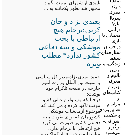
تماشا
تأییدی از شورای امنیت بگیرد
دارند
مجبور شد بطور یکجانبه به …
معرفی
سریال
بعیدی نژاد و جان
آبان؛
کربی:برجام هیچ
درامی
معمایی با
ارتباطی با بحث
بازی
موشکی و بنیه دفاعی
درخشان
ستاره‌های
کشور ندارد* مطلب
سینما
ویژه
زندگی‌نامه
اروین
یالوم و
حمید بعیدی نژاد-مدیر کل سیاسی
معرفی
و امنیت بین الملل وزارت امور
بهترین
خارجه در صفحه تلگرام خود
کتاب‌های
نوشت:
او
درحالیکه مسئولین عالی کشور
مراسم
مرتب تاکید کرده و می کنند که
«سهروردی
موضوع آزمایشات موشکی
و حکمت
کشورمان که برای تقویت بنیه
اشراقی»
دفاعی کشور صورت می گیرد
برگزار
هیچ ارتباطی با برجام ندارد،
می‌شود
متاسفانه برخی افراد کماکان بر