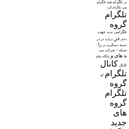
تلگرام شد
تلگرام
در
می
تلگرام کرد
تلگرام
گروه
تلگرامی
جهت
جدید
در
در در
درباره
دختر
را
دسته
دستگیری در
شبکه +
شرکت
می
های
و
پیام
ها
پایگاه
کانال
کانال
تلگرام
که
گروه
تلگرام
گروه
های
جدید