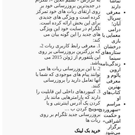
تماشا
در جدیدترین بروزرسانی خود بر
دارند
روی ارتقای ربات های خود تمرکز
معرفی
کرده است و ویژگی های جدیدی
سریال
برای این بخش ارائه کرده است.
آبان؛
تلگرام در سایت خود این ویژگی
درامی
های جدید را این گونه بیان می
معمایی با
کند:
بازی
1. معرفی رابط کاربری ربات 2،
درخشان
که بزرگترین بروزرسانی بر روی
ستاره‌های
این پلتفورم از ژوئن 2015 می
سینما
باشد.
زندگی‌نامه
2. با این بروزرسانی ربات ها می
اروین
توانند پیام های موجودی که شما با
یالوم و
آنها تعامل دارید را بروزرسانی
معرفی
کنند.
بهترین
3. کیبوردهای داخلی این قابلیت را
کتاب‌های
دارند که پارامترهایی مانند باز
او
کردن یک آدرس اینترنتی و یا
مراسم
سوییچ کردن ب …
«سهروردی
بروزرسانی جدید تلگرام بر روی
و حکمت
ربات ها
اشراقی»
برگزار
خرید بک لینک
می‌شود