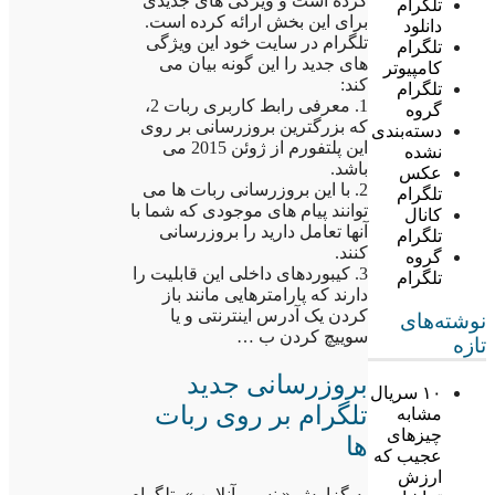
کرده است و ویژگی های جدیدی
تلگرام
برای این بخش ارائه کرده است.
دانلود
تلگرام در سایت خود این ویژگی
تلگرام
های جدید را این گونه بیان می
کامپیوتر
کند:
تلگرام
1. معرفی رابط کاربری ربات 2،
گروه
که بزرگترین بروزرسانی بر روی
دسته‌بندی
این پلتفورم از ژوئن 2015 می
نشده
باشد.
عکس
2. با این بروزرسانی ربات ها می
تلگرام
توانند پیام های موجودی که شما با
کانال
آنها تعامل دارید را بروزرسانی
تلگرام
کنند.
گروه
3. کیبوردهای داخلی این قابلیت را
تلگرام
دارند که پارامترهایی مانند باز
کردن یک آدرس اینترنتی و یا
نوشته‌های
سوییچ کردن ب …
تازه
بروزرسانی جدید
۱۰ سریال
تلگرام بر روی ربات
مشابه
چیزهای
ها
عجیب که
ارزش
به گزارش « نسیم آنلاین »، تلگرام