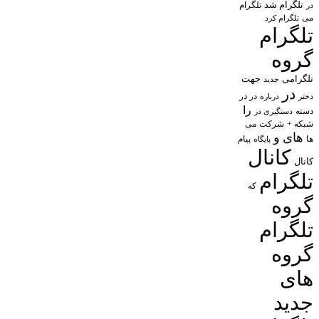
تلگرام شد
تلگرام
در
می
تلگرام کرد
تلگرام
گروه
تلگرامی
جهت
جدید
در
در در
درباره
دختر
را
دسته
دستگیری در
شبکه +
شرکت
می
های
و
پیام
ها
پایگاه
کانال
کانال
تلگرام
که
گروه
تلگرام
گروه
های
جدید