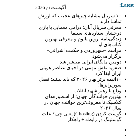
Latest:
آگوست 6, 2026
۱۰ سریال مشابه چیزهای عجیب که ارزش
تماشا دارند
معرفی سریال آبان؛ درامی معمایی با بازی
درخشان ستاره‌های سینما
زندگی‌نامه اروین یالوم و معرفی بهترین
کتاب‌های او
مراسم «سهروردی و حکمت اشراقی»
برگزار می‌شود
دومین مانگای ایرانی منتشر شد
صفویه نقش مهمی در احیای عناصر هویتی
ایران ایفا کرد
۱۰انیمه برتر بهار ۲۰۲۶ که باید ببینید: فصل
سورپرایزها!
وداع با رهبر شهید انقلاب
بهترین خوانندگان جهان؛ از اسطوره‌های
کلاسیک تا معروف‌ترین خواننده جهان در
سال ۲۰۲۶
گوست کردن (Ghosting) یعنی چی؟ علت
گوستینگ در رابطه + راهکار