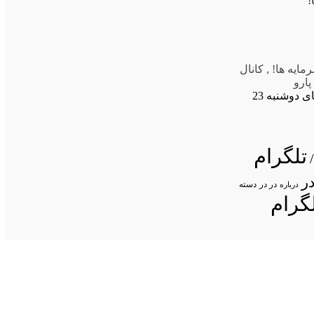
مایه ها!
,
کانال
پارو
تصاویر صفحه نخست روزنامه های دوشنبه 23
تلگرام
ر
در در
درباره
دسته
گرام