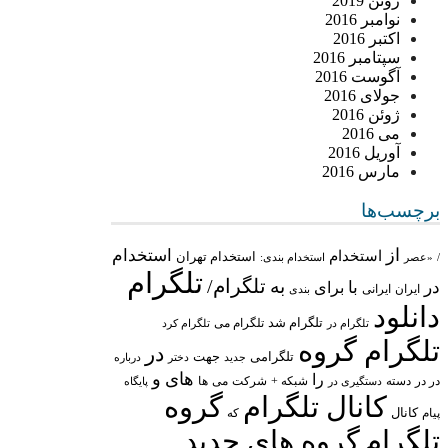
ژوئن 2019
نوامبر 2016
اکتبر 2016
سپتامبر 2016
آگوست 2016
جولای 2016
ژوئن 2016
می 2016
آوریل 2016
مارس 2016
برچسب‌ها
از
استخدام
استخدام
استخدام تهران
/
«عصر
استخدام بندی:
تلگرام
تلگرام/
به
در
با
برای
ایران
ایرانی
بندی
دانلود
تلگرام شد
تلگرام می
تلگرام در
تلگرام کرد
تلگرام گروه
در
تلگرامی
جهت
جدید
درباره
دختر
های
و
را
در در
شبکه +
شرکت
می
دسته
دستگیری در
ها
پایگاه
کانال تلگرام
گروه
پیام
کانال
که
تلگرام
گروه های جدید