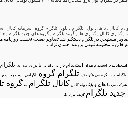
گرام، پول پارو کنید/درآمد ماهانه ۲۴۰ میلیون تومانی کانال ها!
و
,
با کانال
,
با ها!
,
پول
,
تلگرام دانلود
,
تلگرام گروه
,
سرمایه کانال
,
سر
د
,
گذاری کانال
,
گذاری ها!
,
گروه تلگرام
,
گروه های جدید تلگرام
,
ها! 
صاویر مستهجن در تلگرام دستگیر شد
م خائن تا مختومه نبودن پرونده احمدی نژاد
→
تلگرام/
به
استخدام در
با
برای
استخدام تهران
ایران
استخدام بندی:
ایرانی
بندی
تلگرام گروه
د
تلگرام شد
تلگرامی
تلگرام می
جهت
تلگرام کرد
جدید
دختر
کانال تلگرام
گروه تل
های
و
شرکت
می
پیام
کانال
ها
پایگاه
که
جدید تلگرام
یک
گزیده خبری