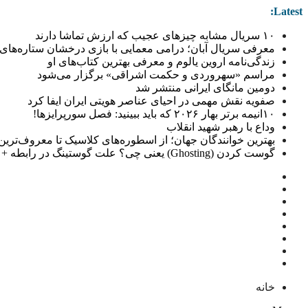
Latest:
۱۰ سریال مشابه چیزهای عجیب که ارزش تماشا دارند
معرفی سریال آبان؛ درامی معمایی با بازی درخشان ستاره‌های 
زندگی‌نامه اروین یالوم و معرفی بهترین کتاب‌های او
مراسم «سهروردی و حکمت اشراقی» برگزار می‌شود
دومین مانگای ایرانی منتشر شد
صفویه نقش مهمی در احیای عناصر هویتی ایران ایفا کرد
۱۰انیمه برتر بهار ۲۰۲۶ که باید ببینید: فصل سورپرایزها!
وداع با رهبر شهید انقلاب
بهترین خوانندگان جهان؛ از اسطوره‌های کلاسیک تا معروف‌ترین خو
گوست کردن (Ghosting) یعنی چی؟ علت گوستینگ در رابطه + راهکار
خانه