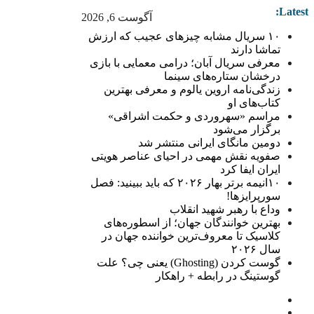
Latest:
آگوست 6, 2026
۱۰ سریال مشابه چیزهای عجیب که ارزش
تماشا دارند
معرفی سریال آبان؛ درامی معمایی با بازی
درخشان ستاره‌های سینما
زندگی‌نامه اروین یالوم و معرفی بهترین
کتاب‌های او
مراسم «سهروردی و حکمت اشراقی»
برگزار می‌شود
دومین مانگای ایرانی منتشر شد
صفویه نقش مهمی در احیای عناصر هویتی
ایران ایفا کرد
۱۰انیمه برتر بهار ۲۰۲۶ که باید ببینید: فصل
سورپرایزها!
وداع با رهبر شهید انقلاب
بهترین خوانندگان جهان؛ از اسطوره‌های
کلاسیک تا معروف‌ترین خواننده جهان در
سال ۲۰۲۶
گوست کردن (Ghosting) یعنی چی؟ علت
گوستینگ در رابطه + راهکار