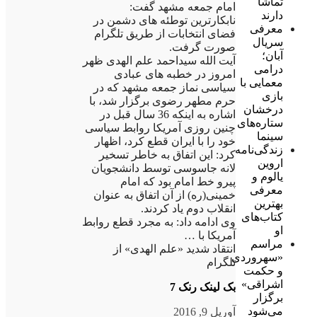
تماشا
امام جمعه مشهد گفت:
دارند
نابکارترین توطئه های دشمن در
معرفی
فضای انتخابات از طریق تلگرام
سریال
صورت گرفت.
آبان؛
آیت الله سیداحمد علم الهدی ظهر
درامی
امروز در خطبه های عبادی
معمایی با
سیاسی نماز جمعه مشهد که در
بازی
حرم مطهر رضوی برگزار شد، با
درخشان
اشاره به اینکه 36 سال قبل در
ستاره‌های
چنین روزی آمریکا روابط سیاسی
سینما
خود را با ایران قطع کرد، اظهار
زندگی‌نامه
کرد: این اتفاق به خاطر تسخیر
اروین
لانه جاسوسی توسط دانشجویان
یالوم و
پیرو خط امام بود که امام
معرفی
خمینی(ره) از آن اتفاق به عنوان
بهترین
انقلاب دوم یاد کردند.
کتاب‌های
وی ادامه داد: به مجرد قطع روابط
او
آمریکا با …
مراسم
انتقاد شدید «علم الهدی» از
«سهروردی
تلگرام
و حکمت
اشراقی»
بک لینک رنک 7
برگزار
می‌شود
آوریل 9, 2016