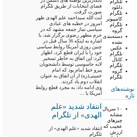
نابکارترین توطئه های دشمن در
تلگرام
فضای انتخابات از طریق تلگرام
دانلود
صورت گرفت.
تلگرام
آیت الله سیداحمد علم الهدی ظهر
کامپیوتر
امروز در خطبه های عبادی
تلگرام
سیاسی نماز جمعه مشهد که در
گروه
حرم مطهر رضوی برگزار شد، با
دسته‌بندی
اشاره به اینکه 36 سال قبل در
نشده
چنین روزی آمریکا روابط سیاسی
عکس
خود را با ایران قطع کرد، اظهار
تلگرام
کرد: این اتفاق به خاطر تسخیر
کانال
لانه جاسوسی توسط دانشجویان
تلگرام
پیرو خط امام بود که امام
گروه
خمینی(ره) از آن اتفاق به عنوان
تلگرام
انقلاب دوم یاد کردند.
وی ادامه داد: به مجرد قطع روابط
نوشته‌های
آمریکا با …
تازه
انتقاد شدید «علم
۱۰ سریال
الهدی» از تلگرام
مشابه
چیزهای
عجیب که
انتقاد شدید «علم الهدی» از
ارزش
تلگرام