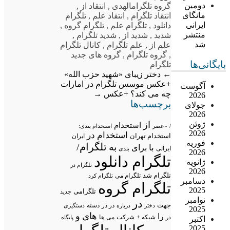
دومین
گروه تلگرام
الهدی
,
انتقاد از
,
مانگای
انتقاد تلگرام
,
انتقاد علم
,
تلگرام
ایرانی
دانلود
,
تلگرام علم
,
تلگرام گروه
,
منتشر
شدید
,
شدید از
,
شدید تلگرام
,
شد
علم از
,
علم تلگرام
,
کانال تلگرام
,
گروه تلگرام
,
گروه های جدید
بایگانی‌ها
تلگرام
←
دختر زیبای «شهید حزب الله»
+عکس
موسس تلگرام در امارات
آگوست
چه می کند؟ +عکس
→
2026
برچسب‌ها
جولای
2026
ژوئن
از
استخدام
/
«عصر
استخدام بندی:
2026
استخدام در
استخدام تهران
ایران
فوریه
تلگرام/
به
با
برای
ایرانی
بندی
2026
تلگرام دانلود
ژانویه
تلگرام در
2026
تلگرام شد
تلگرام می
تلگرام کرد
دسامبر
تلگرام گروه
2025
تلگرامی
جدید
نوامبر
در
جهت
در در
درباره
دسته
دستگیری
دختر
2025
های
و
را
شبکه +
شرکت
می
در
ها
پایگاه
اکتبر
2025