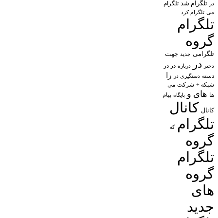
تلگرام شد
تلگرام
در
می
تلگرام کرد
تلگرام
گروه
تلگرامی
جهت
جدید
در
در در
درباره
دختر
را
دسته
دستگیری در
شبکه +
شرکت
می
های
و
پیام
ها
پایگاه
کانال
کانال
تلگرام
که
گروه
تلگرام
گروه
های
جدید