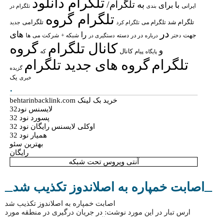
تلگرام دانلود
تلگرام/
به
با
برای
ایرانی
بندی
تلگرام در
تلگرام گروه
تلگرام شد
تلگرامی
تلگرام می
تلگرام کرد
جدید
در
های
را
جهت
در در
شبکه +
شرکت
می
درباره
دسته
دستگیری در
ها
دختر
کانال تلگرام
گروه
و
پیام
کانال
پایگاه
که
تلگرام
گروه های جدید تلگرام
گزیده
یک
خبری
.
خرید بک لینک behtarinbacklink.com
لایسنس نود32
پسورد نود 32
اوکلی لایسنس رایگان نود 32
همیار نود 32
بهترین سئو
رایگان
آنتی ویروس تحت شبکه
اصابت خمپاره به اصلاندوز تکذیب شد
اصابت خمپاره به اصلاندوز تکذیب شد
ارس تبار در این مورد نوشت: در جریان درگیری در منطقه مورد