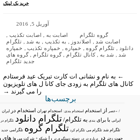
خرید بک لینک
آوریل 5, 2016
گروه تلگرام
اصابت به
,
اصابت تکذیب
,
اصابت شد
,
اصلاندوز
,
به تکذیب
,
به شد
,
تلگرام
دانلود
,
تلگرام گروه
,
خمپاره
,
خمپاره تکذیب
,
خمپاره
شد
,
شد به
,
کانال تلگرام
,
گروه تلگرام
,
گروه های
جدید تلگرام
←
به نام و نشانی ات کارت تبریک عید فرستادم
کانال های تلگرام به زودی جای کانا ل های تلویزیون
را می گیرند
→
برچسب‌ها
از
استخدام در
استخدام
استخدام تهران
ایران
/
«عصر
استخدام بندی:
تلگرام دانلود
تلگرام/
به
با
برای
ایرانی
بندی
تلگرام در
تلگرام گروه
تلگرام شد
تلگرامی
تلگرام می
تلگرام کرد
جدید
در
های
و
را
جهت
در در
شبکه +
شرکت
می
درباره
دسته
دستگیری در
ها
دختر