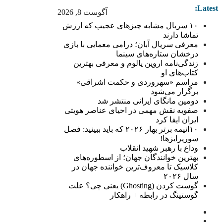
Latest:
آگوست 8, 2026
۱۰ سریال مشابه چیزهای عجیب که ارزش
تماشا دارند
معرفی سریال آبان؛ درامی معمایی با بازی
درخشان ستاره‌های سینما
زندگی‌نامه اروین یالوم و معرفی بهترین
کتاب‌های او
مراسم «سهروردی و حکمت اشراقی»
برگزار می‌شود
دومین مانگای ایرانی منتشر شد
صفویه نقش مهمی در احیای عناصر هویتی
ایران ایفا کرد
۱۰انیمه برتر بهار ۲۰۲۶ که باید ببینید: فصل
سورپرایزها!
وداع با رهبر شهید انقلاب
بهترین خوانندگان جهان؛ از اسطوره‌های
کلاسیک تا معروف‌ترین خواننده جهان در
سال ۲۰۲۶
گوست کردن (Ghosting) یعنی چی؟ علت
گوستینگ در رابطه + راهکار