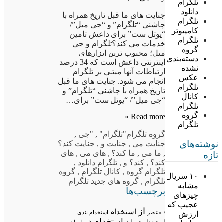
تلگرام
دانلود
جنایت های ما قبل تاریخ همراه با
تلگرام
چاشنی “تلگرام” و “جی میل”/
کامپیوتر
“یوتل ست” برای داعش تامین
تلگرام
خدمات می کند؟تلگرام و جی
گروه
میل؛ محبوب ترین ابزارهای
دسته‌بندی
اینترنتی داعش است که 34 درصد
نشده
ارتباطات آنها مبتنی بر تلگرام
عکس
انجام می شود. جنایت های ما قبل
تلگرام
تاریخ همراه با چاشنی “تلگرام” و
کانال
“جی میل”/ “یوتل ست” برای…
تلگرام
گروه
Read more »
تلگرام
گروه تلگرام
"تلگرام"
,
"جی
,
نوشته‌های
جنایت می
,
جنایت و
,
جنایت کند؟
,
ما می
,
ما کند؟
,
های می
,
های
تازه
کند؟
,
کند؟ و
,
تلگرام دانلود
,
تلگرام گروه
,
کانال تلگرام
,
گروه
۱۰ سریال
تلگرام
,
گروه های جدید تلگرام
مشابه
برچسب‌ها
چیزهای
عجیب که
از
استخدام
/
«عصر
استخدام بندی:
ارزش
استخدام در
استخدام تهران