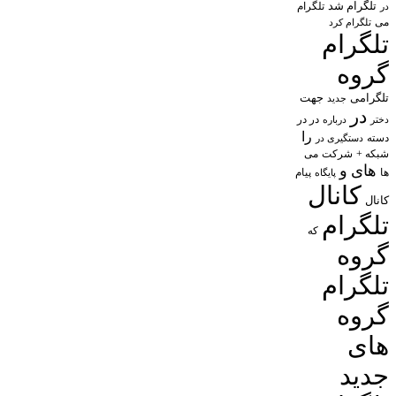
تلگرام شد
تلگرام
در
می
تلگرام کرد
تلگرام
گروه
تلگرامی
جهت
جدید
در
در در
درباره
دختر
را
دسته
دستگیری در
شبکه +
شرکت
می
های
و
پیام
ها
پایگاه
کانال
کانال
تلگرام
که
گروه
تلگرام
گروه
های
جدید