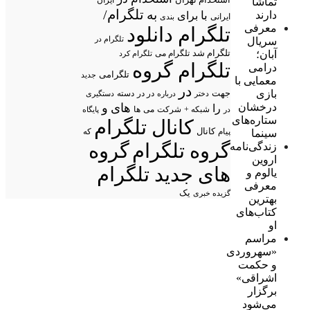
ایران
تماشا
تلگرام/
به
دارند
با
برای
ایرانی
بندی
معرفی
تلگرام دانلود
تلگرام در
سریال
تلگرام شد
آبان؛
تلگرام می
تلگرام کرد
تلگرام گروه
درامی
تلگرامی
جدید
معمایی با
در
بازی
جهت
در در
درباره
دسته
دستگیری
دختر
درخشان
های
و
را
شبکه +
شرکت
می
در
ها
پایگاه
ستاره‌های
کانال تلگرام
پیام
کانال
سینما
که
گروه تلگرام
گروه
زندگی‌نامه
اروین
های جدید تلگرام
یالوم و
معرفی
یک
گزیده خبری
بهترین
کتاب‌های
او
مراسم
«سهروردی
و حکمت
اشراقی»
برگزار
می‌شود