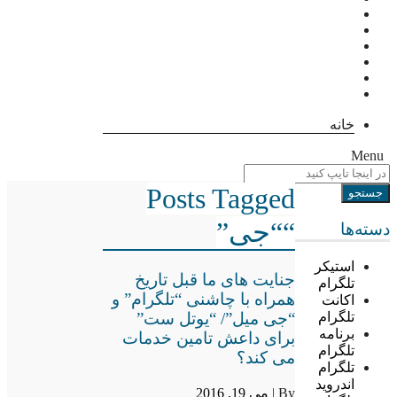
خانه
Menu
Posts Tagged
““جی”
دسته‌ها
استیکر
جنایت های ما قبل تاریخ
تلگرام
همراه با چاشنی “تلگرام” و
اکانت
“جی میل”/ “یوتل ست”
تلگرام
برنامه
برای داعش تامین خدمات
تلگرام
می کند؟
تلگرام
اندروید
By |
می 19, 2016