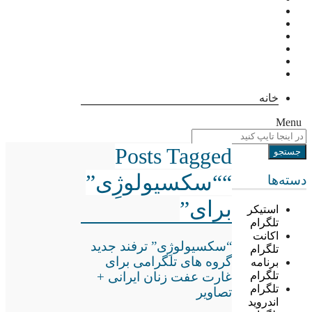
خانه
Menu
Posts Tagged
““سکسیولوژِی”
دسته‌ها
برای”
استیکر
تلگرام
اکانت
“سکسیولوژِی” ترفند جدید
تلگرام
گروه های تلگرامی برای
برنامه
غارت عفت زنان ایرانی +
تلگرام
تلگرام
تصاویر
اندروید