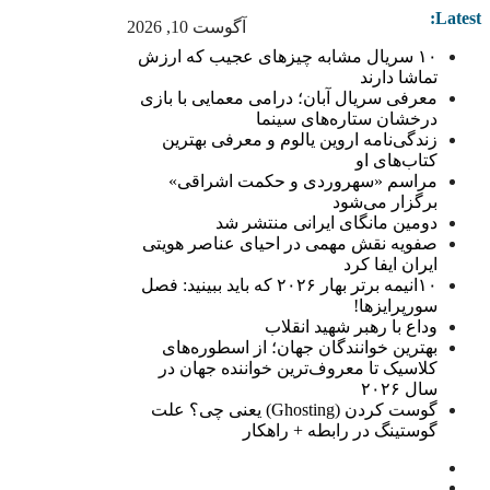
Latest:
آگوست 10, 2026
۱۰ سریال مشابه چیزهای عجیب که ارزش
تماشا دارند
معرفی سریال آبان؛ درامی معمایی با بازی
درخشان ستاره‌های سینما
زندگی‌نامه اروین یالوم و معرفی بهترین
کتاب‌های او
مراسم «سهروردی و حکمت اشراقی»
برگزار می‌شود
دومین مانگای ایرانی منتشر شد
صفویه نقش مهمی در احیای عناصر هویتی
ایران ایفا کرد
۱۰انیمه برتر بهار ۲۰۲۶ که باید ببینید: فصل
سورپرایزها!
وداع با رهبر شهید انقلاب
بهترین خوانندگان جهان؛ از اسطوره‌های
کلاسیک تا معروف‌ترین خواننده جهان در
سال ۲۰۲۶
گوست کردن (Ghosting) یعنی چی؟ علت
گوستینگ در رابطه + راهکار