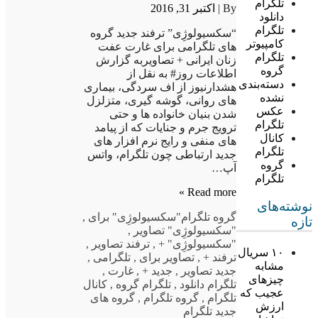
تلگرام
By |
اکتبر 31, 2016
دانلود
تلگرام
“سکسیولوژِی” ترفند جدید گروه
کامپیوتر
های تلگرامی برای غارت عفت
تلگرام
زنان ایرانی + تصاویربه گزارش
گروه
اطلاعات روز# به نقل از
دسته‌بندی
هشدارنیوز از اف سردگی، بیماری
نشده
های روانی، گوشه گیری، متزلزل
عکس
شدن بنیان خانواده ها و حتی
تلگرام
ترویج جرم و جنایات که از پیامد
کانال
های منفی و رایج نرم افزار های
تلگرام
جدید ارتباطی چون تلگرام، واتس
گروه
آپ…
تلگرام
Read more »
نوشته‌های
گروه تلگرام
"سکسیولوژِی" برای
,
تازه
"سکسیولوژِی" تصاویر
,
"سکسیولوژِی" +
,
ترفند تصاویر
,
۱۰ سریال
ترفند +
,
تصاویر برای
,
تلگرامی
,
مشابه
جدید تصاویر
,
جدید +
,
غارت
,
چیزهای
تلگرام دانلود
,
تلگرام گروه
,
کانال
عجیب که
تلگرام
,
گروه تلگرام
,
گروه های
ارزش
جدید تلگرام