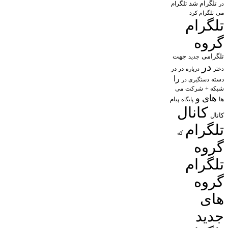
تلگرام شد
تلگرام
در
می
تلگرام کرد
تلگرام
گروه
تلگرامی
جهت
جدید
در
در در
درباره
دختر
را
دسته
دستگیری در
شبکه +
شرکت
می
های
و
پیام
ها
پایگاه
کانال
کانال
تلگرام
که
گروه
تلگرام
گروه
های
جدید