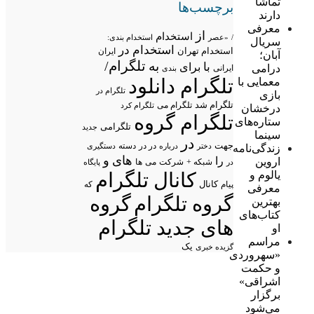
تماشا
برچسب‌ها
دارند
معرفی
از
استخدام
/
«عصر
استخدام بندی:
سریال
استخدام در
استخدام تهران
ایران
آبان؛
تلگرام/
به
با
برای
درامی
ایرانی
بندی
تلگرام دانلود
معمایی با
تلگرام در
بازی
تلگرام شد
تلگرام می
تلگرام کرد
درخشان
تلگرام گروه
ستاره‌های
تلگرامی
جدید
سینما
در
جهت
در در
درباره
دسته
دستگیری
زندگی‌نامه
دختر
های
و
را
اروین
شبکه +
شرکت
می
در
ها
پایگاه
یالوم و
کانال تلگرام
پیام
کانال
که
معرفی
گروه تلگرام
گروه
بهترین
کتاب‌های
های جدید تلگرام
او
مراسم
یک
گزیده خبری
«سهروردی
و حکمت
اشراقی»
برگزار
می‌شود