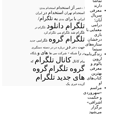
تماشا
دارند
از
استخدام
/
«عصر
استخدام بندی:
معرفی
استخدام در
استخدام تهران
ایران
سریال
تلگرام/
به
با
برای
ایرانی
بندی
آبان؛
تلگرام دانلود
درامی
تلگرام در
معمایی با
تلگرام شد
تلگرام می
تلگرام کرد
بازی
تلگرام گروه
درخشان
تلگرامی
جدید
ستاره‌های
در
جهت
در در
درباره
دسته
دستگیری
دختر
سینما
های
و
را
شبکه +
شرکت
می
زندگی‌نامه
در
ها
پایگاه
کانال تلگرام
اروین
پیام
کانال
که
یالوم و
گروه تلگرام
گروه
معرفی
بهترین
های جدید تلگرام
کتاب‌های
او
یک
گزیده خبری
مراسم
«سهروردی
و حکمت
اشراقی»
برگزار
می‌شود