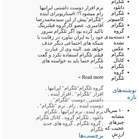
تلگرام
دانلود
نرم افزار دوست داشتنی ایرانیها
تلگرام
رام میشود؟!/ 6سناریوبرای آینده
کامپیوتر
“تلگرام”پیش از این سیدمحمدرضا
تلگرام
آقامیری، عضو کارگروه فیلترینگ
گروه
تاکید کرده بود اگر تلگرام سرور
دسته‌بندی
خود را به ایران نیاورد در رقابت با
نشده
شبکه های اجتماعی دیگر حذف
عکس
خواهد شد. البته وی از عبارت
تلگرام
فیلتر تلگرام استفاده نکرد و گفت
کانال
تلگرام حتما باید به خواسته های
تلگرام
ما…
گروه
Read more »
تلگرام
گروه تلگرام
"تلگرام" ایرانیها
,
نوشته‌های
افزار "تلگرام"
,
افزار آینده
,
تازه
داشتنی
,
دوست "تلگرام"
,
دوست آینده
,
رام
,
نرم "تلگرام"
,
۱۰ سریال
نرم آینده
,
نرم ایرانیها
,
تلگرام
مشابه
دانلود
,
تلگرام گروه
,
کانال تلگرام
چیزهای
,
گروه تلگرام
,
گروه های جدید
عجیب که
تلگرام
ارزش
برچسب‌ها