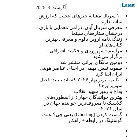
Latest:
آگوست 9, 2026
۱۰ سریال مشابه چیزهای عجیب که ارزش
تماشا دارند
معرفی سریال آبان؛ درامی معمایی با بازی
درخشان ستاره‌های سینما
زندگی‌نامه اروین یالوم و معرفی بهترین
کتاب‌های او
مراسم «سهروردی و حکمت اشراقی»
برگزار می‌شود
دومین مانگای ایرانی منتشر شد
صفویه نقش مهمی در احیای عناصر هویتی
ایران ایفا کرد
۱۰انیمه برتر بهار ۲۰۲۶ که باید ببینید: فصل
سورپرایزها!
وداع با رهبر شهید انقلاب
بهترین خوانندگان جهان؛ از اسطوره‌های
کلاسیک تا معروف‌ترین خواننده جهان در
سال ۲۰۲۶
گوست کردن (Ghosting) یعنی چی؟ علت
گوستینگ در رابطه + راهکار