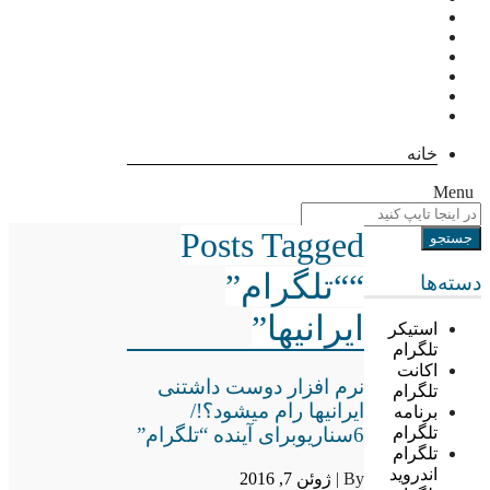
خانه
Menu
Posts Tagged
““تلگرام”
دسته‌ها
ایرانیها”
استیکر
تلگرام
اکانت
نرم افزار دوست داشتنی
تلگرام
ایرانیها رام میشود؟!/
برنامه
6سناریوبرای آینده “تلگرام”
تلگرام
تلگرام
اندروید
By |
ژوئن 7, 2016