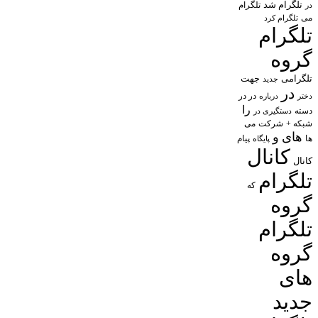
تلگرام شد
تلگرام
در
می
تلگرام کرد
تلگرام
گروه
تلگرامی
جهت
جدید
در
در در
درباره
دختر
را
دسته
دستگیری در
شبکه +
شرکت
می
های
و
پیام
ها
پایگاه
کانال
کانال
تلگرام
که
گروه
تلگرام
گروه
های
جدید