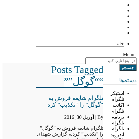
خانه
Menu
Posts Tagged
““گوگل””
دسته‌ها
استیکر
تلگرام شایعه فروش به
تلگرام
“گوگل” را “تکذیب” کرد
اکانت
تلگرام
برنامه
By |
آوریل 30, 2016
تلگرام
تلگرام شایعه فروش به “گوگل”
تلگرام
را “تکذیب” کردبه گزارش شهدای
اندروید