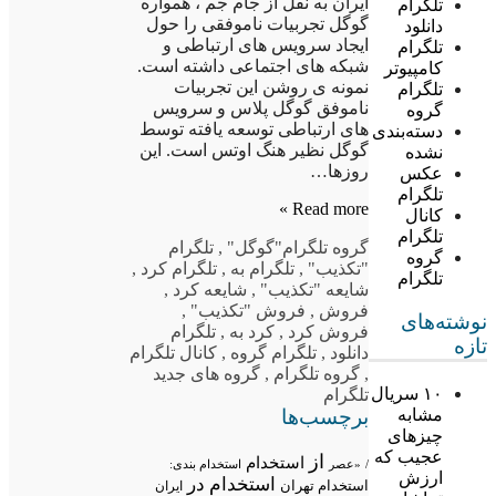
ایران به نقل از جام جم ، همواره
تلگرام
گوگل تجربیات ناموفقی را حول
دانلود
ایجاد سرویس های ارتباطی و
تلگرام
شبکه های اجتماعی داشته است.
کامپیوتر
نمونه ی روشن این تجربیات
تلگرام
ناموفق گوگل پلاس و سرویس
گروه
های ارتباطی توسعه یافته توسط
دسته‌بندی
گوگل نظیر هنگ اوتس است. این
نشده
روزها…
عکس
تلگرام
Read more »
کانال
تلگرام
گروه تلگرام
"گوگل"
,
تلگرام
گروه
"تکذیب"
,
تلگرام به
,
تلگرام کرد
,
تلگرام
شایعه "تکذیب"
,
شایعه کرد
,
فروش
,
فروش "تکذیب"
,
نوشته‌های
فروش کرد
,
کرد به
,
تلگرام
تازه
دانلود
,
تلگرام گروه
,
کانال تلگرام
,
گروه تلگرام
,
گروه های جدید
۱۰ سریال
تلگرام
برچسب‌ها
مشابه
چیزهای
عجیب که
از
استخدام
/
«عصر
استخدام بندی:
ارزش
استخدام در
استخدام تهران
ایران