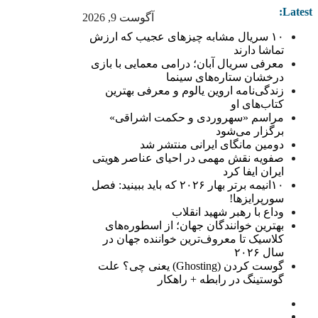
Latest:
آگوست 9, 2026
۱۰ سریال مشابه چیزهای عجیب که ارزش
تماشا دارند
معرفی سریال آبان؛ درامی معمایی با بازی
درخشان ستاره‌های سینما
زندگی‌نامه اروین یالوم و معرفی بهترین
کتاب‌های او
مراسم «سهروردی و حکمت اشراقی»
برگزار می‌شود
دومین مانگای ایرانی منتشر شد
صفویه نقش مهمی در احیای عناصر هویتی
ایران ایفا کرد
۱۰انیمه برتر بهار ۲۰۲۶ که باید ببینید: فصل
سورپرایزها!
وداع با رهبر شهید انقلاب
بهترین خوانندگان جهان؛ از اسطوره‌های
کلاسیک تا معروف‌ترین خواننده جهان در
سال ۲۰۲۶
گوست کردن (Ghosting) یعنی چی؟ علت
گوستینگ در رابطه + راهکار