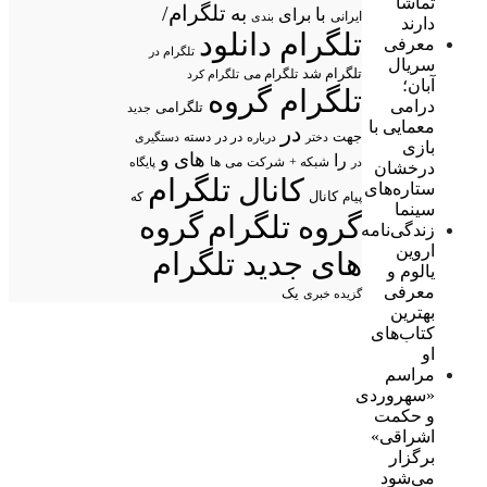
تماشا
تلگرام/
به
با
برای
ایرانی
بندی
دارند
تلگرام دانلود
معرفی
تلگرام در
سریال
تلگرام شد
تلگرام می
تلگرام کرد
آبان؛
تلگرام گروه
درامی
تلگرامی
جدید
معمایی با
در
جهت
در در
درباره
دسته
دستگیری
دختر
بازی
های
و
را
شبکه +
شرکت
می
در
ها
پایگاه
درخشان
کانال تلگرام
ستاره‌های
پیام
کانال
که
سینما
گروه تلگرام
گروه
زندگی‌نامه
اروین
های جدید تلگرام
یالوم و
معرفی
یک
گزیده خبری
بهترین
کتاب‌های
او
مراسم
«سهروردی
و حکمت
اشراقی»
برگزار
می‌شود