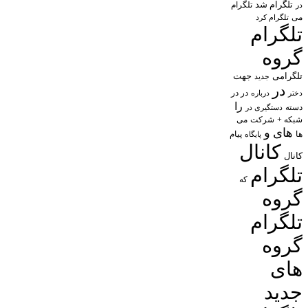
تلگرام شد
تلگرام
در
می
تلگرام کرد
تلگرام
گروه
تلگرامی
جهت
جدید
در
در در
درباره
دختر
را
دسته
دستگیری در
شبکه +
شرکت
می
های
و
پیام
ها
پایگاه
کانال
کانال
تلگرام
که
گروه
تلگرام
گروه
های
جدید