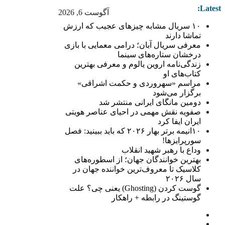
Latest:
آگوست 6, 2026
۱۰ سریال مشابه چیزهای عجیب که ارزش
تماشا دارند
معرفی سریال آبان؛ درامی معمایی با بازی
درخشان ستاره‌های سینما
زندگی‌نامه اروین یالوم و معرفی بهترین
کتاب‌های او
مراسم «سهروردی و حکمت اشراقی»
برگزار می‌شود
دومین مانگای ایرانی منتشر شد
صفویه نقش مهمی در احیای عناصر هویتی
ایران ایفا کرد
۱۰انیمه برتر بهار ۲۰۲۶ که باید ببینید: فصل
سورپرایزها!
وداع با رهبر شهید انقلاب
بهترین خوانندگان جهان؛ از اسطوره‌های
کلاسیک تا معروف‌ترین خواننده جهان در
سال ۲۰۲۶
گوست کردن (Ghosting) یعنی چی؟ علت
گوستینگ در رابطه + راهکار