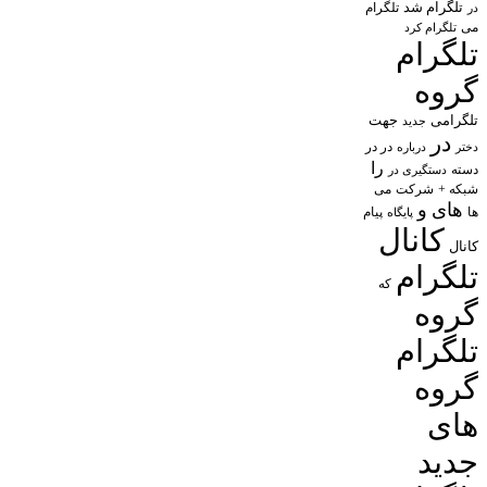
تلگرام شد
تلگرام
در
می
تلگرام کرد
تلگرام
گروه
تلگرامی
جهت
جدید
در
در در
درباره
دختر
را
دسته
دستگیری در
شبکه +
شرکت
می
های
و
پیام
ها
پایگاه
کانال
کانال
تلگرام
که
گروه
تلگرام
گروه
های
جدید