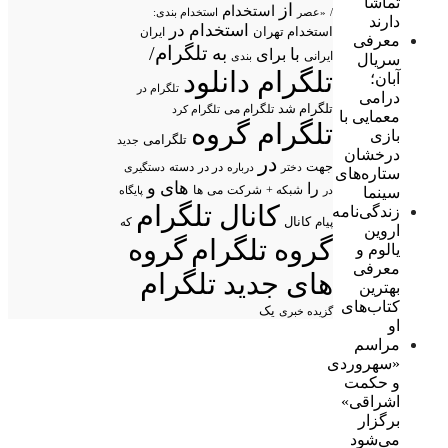
تماشا
از
استخدام
/
«عصر
استخدام بندی:
دارند
استخدام در
استخدام تهران
ایران
معرفی
تلگرام/
به
با
برای
ایرانی
بندی
سریال
تلگرام دانلود
آبان؛
تلگرام در
درامی
تلگرام شد
تلگرام می
تلگرام کرد
معمایی با
تلگرام گروه
بازی
تلگرامی
جدید
درخشان
در
جهت
در در
درباره
دسته
دستگیری
دختر
ستاره‌های
های
و
را
شبکه +
شرکت
می
سینما
در
ها
پایگاه
کانال تلگرام
زندگی‌نامه
پیام
کانال
که
اروین
گروه تلگرام
گروه
یالوم و
معرفی
های جدید تلگرام
بهترین
کتاب‌های
یک
گزیده خبری
او
مراسم
«سهروردی
و حکمت
اشراقی»
برگزار
می‌شود