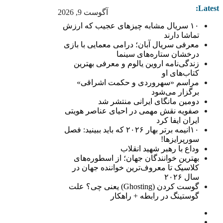
Latest:
آگوست 9, 2026
۱۰ سریال مشابه چیزهای عجیب که ارزش
تماشا دارند
معرفی سریال آبان؛ درامی معمایی با بازی
درخشان ستاره‌های سینما
زندگی‌نامه اروین یالوم و معرفی بهترین
کتاب‌های او
مراسم «سهروردی و حکمت اشراقی»
برگزار می‌شود
دومین مانگای ایرانی منتشر شد
صفویه نقش مهمی در احیای عناصر هویتی
ایران ایفا کرد
۱۰انیمه برتر بهار ۲۰۲۶ که باید ببینید: فصل
سورپرایزها!
وداع با رهبر شهید انقلاب
بهترین خوانندگان جهان؛ از اسطوره‌های
کلاسیک تا معروف‌ترین خواننده جهان در
سال ۲۰۲۶
گوست کردن (Ghosting) یعنی چی؟ علت
گوستینگ در رابطه + راهکار