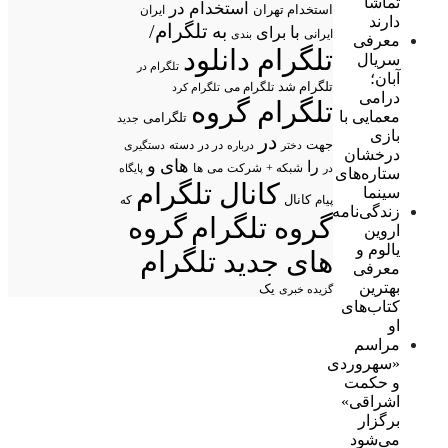
تماشا
استخدام در
استخدام تهران
ایران
دارند
تلگرام/
به
با
برای
ایرانی
بندی
معرفی
تلگرام دانلود
سریال
تلگرام در
آبان؛
تلگرام شد
تلگرام می
تلگرام کرد
درامی
تلگرام گروه
معمایی با
تلگرامی
جدید
بازی
در
جهت
در در
درباره
دسته
دستگیری
دختر
درخشان
های
و
را
شبکه +
شرکت
می
در
ها
پایگاه
ستاره‌های
کانال تلگرام
سینما
پیام
کانال
که
زندگی‌نامه
گروه تلگرام
گروه
اروین
یالوم و
های جدید تلگرام
معرفی
بهترین
یک
گزیده خبری
کتاب‌های
او
مراسم
«سهروردی
و حکمت
اشراقی»
برگزار
می‌شود