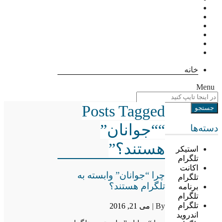
خانه
Menu
Posts Tagged
““جوانان”
دسته‌ها
هستند؟”
استیکر
تلگرام
اکانت
چرا “جوانان” وابسته به
تلگرام
تلگرام هستند؟
برنامه
تلگرام
تلگرام
By |
می 21, 2016
اندروید