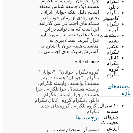
چرا “جوانان” وابسته به تلگرام
تلگرام
هستند؟یک جامعه شناس معتقد
دانلود
است، دلیل اینکه جوانان ایرانی
تلگرام
بخش زیادی از زمان خود را در
کامپیوتر
شبکه های اجتماعی می گذرانند
تلگرام
این است که می توانند در این
گروه
شبکه ها دیده شوند و مورد تایید
دسته‌بندی
قرار گیرند. اسماء پیری به
نشده
مناسبت هفته جوان با اشاره به
عکس
گسترش شبکه های اجتماعی…
تلگرام
کانال
Read more »
تلگرام
گروه
گروه تلگرام
"جوانان"
,
"جوانان"
تلگرام
تلگرام
,
"جوانان" هستند؟
,
به
,
هستند؟ وابسته
,
وابسته تلگرام
,
نوشته‌های
وابسته هستند؟
,
چرا تلگرام
,
چرا
تازه
هستند؟
,
چرا وابسته
,
تلگرام
دانلود
,
تلگرام گروه
,
کانال تلگرام
۱۰ سریال
,
گروه تلگرام
,
گروه های جدید
مشابه
تلگرام
برچسب‌ها
چیزهای
عجیب که
ارزش
از
استخدام
/
«عصر
استخدام بندی: