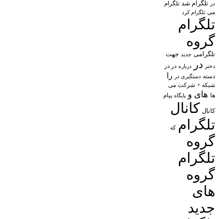
تلگرام شد
تلگرام
در
می
تلگرام کرد
تلگرام
گروه
تلگرامی
جهت
جدید
در
در در
درباره
دختر
را
دسته
دستگیری در
شبکه +
شرکت
می
های
و
پیام
ها
پایگاه
کانال
کانال
تلگرام
که
گروه
تلگرام
گروه
های
جدید