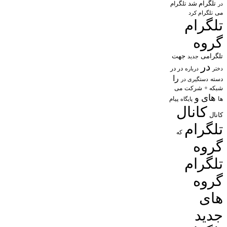
تلگرام شد
تلگرام
در
می
تلگرام کرد
تلگرام
گروه
تلگرامی
جهت
جدید
در
در در
درباره
دختر
را
دسته
دستگیری در
شبکه +
شرکت
می
های
و
پیام
ها
پایگاه
کانال
کانال
تلگرام
که
گروه
تلگرام
گروه
های
جدید