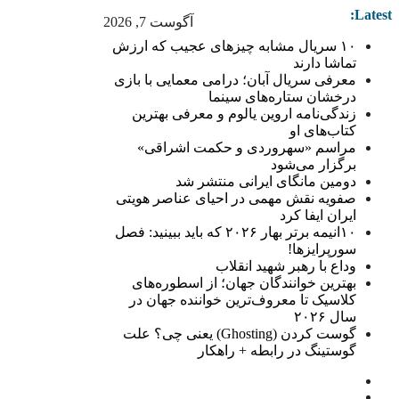
Latest:
آگوست 7, 2026
۱۰ سریال مشابه چیزهای عجیب که ارزش
تماشا دارند
معرفی سریال آبان؛ درامی معمایی با بازی
درخشان ستاره‌های سینما
زندگی‌نامه اروین یالوم و معرفی بهترین
کتاب‌های او
مراسم «سهروردی و حکمت اشراقی»
برگزار می‌شود
دومین مانگای ایرانی منتشر شد
صفویه نقش مهمی در احیای عناصر هویتی
ایران ایفا کرد
۱۰انیمه برتر بهار ۲۰۲۶ که باید ببینید: فصل
سورپرایزها!
وداع با رهبر شهید انقلاب
بهترین خوانندگان جهان؛ از اسطوره‌های
کلاسیک تا معروف‌ترین خواننده جهان در
سال ۲۰۲۶
گوست کردن (Ghosting) یعنی چی؟ علت
گوستینگ در رابطه + راهکار