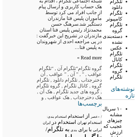
شبکه اجتماعی تلگرام ، اقدام به
تلگرام
هک حساب کاربری و ارسال پیام
دانلود
از جانب افراد می کرد توسط
تلگرام
مأموران پلیس فتا مازندران
کامپیوتر
دستگیر شد.سرهنگ حسن
تلگرام
محمدنژاد رئیس پلیس فتا استان
گروه
مازندران در تشریح این خبرگفت :
دسته‌بندی
در پی مراجعه احدی از شهروندان
نشده
به پلیس فتا…
عکس
تلگرام
Read more »
کانال
تلگرام
گروه تلگرام
“تلگرام آن
,
“تلگرام
گروه
عواقب
,
”
,
” آن
,
” عواقب
,
آن
تلگرام
دخترجذاب
,
تلگرام دانلود
,
تلگرام
گروه
,
کانال تلگرام
,
گروه تلگرام
نوشته‌های
,
گروه های جدید تلگرام
,
هک آن
,
تازه
هک دخترجذاب
,
هک عواقب
,
و
برچسب‌ها
۱۰ سریال
مشابه
از
استخدام
/
«عصر
استخدام بندی:
چیزهای
استخدام در
استخدام تهران
ایران
عجیب که
تلگرام/
به
با
برای
ایرانی
بندی
ارزش