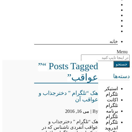
خانه
Menu
Posts Tagged “”
عواقب”
دسته‌ها
استیکر
هک “تلگرام ” دخترجذاب و
تلگرام
عواقب آن
اکانت
تلگرام
برنامه
By |
می 16, 2016
تلگرام
هک “تلگرام ” دخترجذاب و
تلگرام
عواقب آنفردی ناشناس که در
اندروید