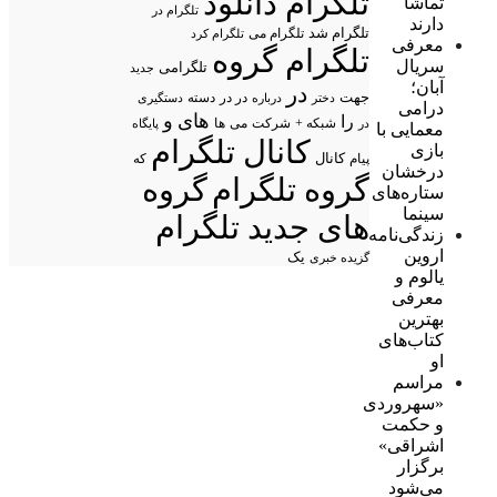
تلگرام دانلود
تماشا
تلگرام در
دارند
تلگرام شد
تلگرام می
تلگرام کرد
معرفی
تلگرام گروه
سریال
تلگرامی
جدید
آبان؛
در
جهت
در در
درباره
دسته
دستگیری
دختر
درامی
های
و
را
شبکه +
شرکت
می
در
ها
پایگاه
معمایی با
کانال تلگرام
بازی
پیام
کانال
که
درخشان
گروه تلگرام
گروه
ستاره‌های
سینما
های جدید تلگرام
زندگی‌نامه
اروین
یک
گزیده خبری
یالوم و
معرفی
بهترین
کتاب‌های
او
مراسم
«سهروردی
و حکمت
اشراقی»
برگزار
می‌شود