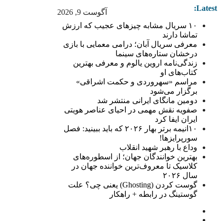
Latest:
آگوست 9, 2026
۱۰ سریال مشابه چیزهای عجیب که ارزش
تماشا دارند
معرفی سریال آبان؛ درامی معمایی با بازی
درخشان ستاره‌های سینما
زندگی‌نامه اروین یالوم و معرفی بهترین
کتاب‌های او
مراسم «سهروردی و حکمت اشراقی»
برگزار می‌شود
دومین مانگای ایرانی منتشر شد
صفویه نقش مهمی در احیای عناصر هویتی
ایران ایفا کرد
۱۰انیمه برتر بهار ۲۰۲۶ که باید ببینید: فصل
سورپرایزها!
وداع با رهبر شهید انقلاب
بهترین خوانندگان جهان؛ از اسطوره‌های
کلاسیک تا معروف‌ترین خواننده جهان در
سال ۲۰۲۶
گوست کردن (Ghosting) یعنی چی؟ علت
گوستینگ در رابطه + راهکار