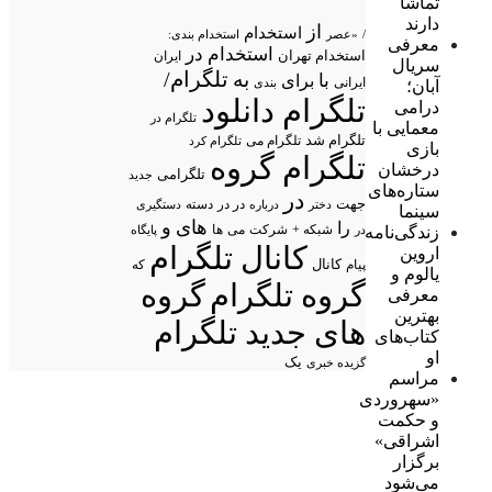
تماشا
دارند
از
استخدام
/
«عصر
استخدام بندی:
معرفی
استخدام در
استخدام تهران
ایران
سریال
تلگرام/
به
با
برای
ایرانی
بندی
آبان؛
تلگرام دانلود
درامی
تلگرام در
معمایی با
تلگرام شد
تلگرام می
تلگرام کرد
بازی
تلگرام گروه
درخشان
تلگرامی
جدید
ستاره‌های
در
جهت
در در
درباره
دسته
دستگیری
دختر
سینما
های
و
را
شبکه +
شرکت
می
زندگی‌نامه
در
ها
پایگاه
کانال تلگرام
اروین
پیام
کانال
که
یالوم و
گروه تلگرام
گروه
معرفی
بهترین
های جدید تلگرام
کتاب‌های
او
یک
گزیده خبری
مراسم
«سهروردی
و حکمت
اشراقی»
برگزار
می‌شود