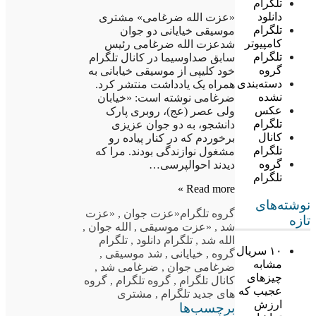
تلگرام
دانلود
«عزت الله ضرغامی» مشتری
تلگرام
موسیقی خیایانی دو جوان
کامپیوتر
شدعزت الله ضرغامی رئیس
تلگرام
سابق صداوسیما در کانال تلگرام
گروه
خود کلیپی از موسیقی خیابانی به
دسته‌بندی
همراه یک یادداشت منتشر کرد.
نشده
ضرغامی نوشته است: «خیابان
عکس
ولی عصر (عج)، روبری پارک
تلگرام
دانشجو، به دو جوان عزیزی
کانال
برخوردم که در کنار پیاده رو
تلگرام
مشغول نوازندگی بودند. مرا که
گروه
دیدند احوالپرسی…
تلگرام
Read more »
نوشته‌های
گروه تلگرام
«عزت جوان
,
«عزت
تازه
شد
,
«عزت موسیقی
,
الله جوان
,
الله شد
,
تلگرام دانلود
,
تلگرام
۱۰ سریال
گروه
,
خیایانی
,
شد موسیقی
,
مشابه
ضرغامی جوان
,
ضرغامی شد
,
چیزهای
کانال تلگرام
,
گروه تلگرام
,
گروه
عجیب که
های جدید تلگرام
,
مشتری
ارزش
برچسب‌ها