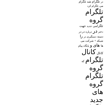
تلگرام شد
تلگرام
در
می
تلگرام کرد
تلگرام
گروه
تلگرامی
جهت
جدید
در
در در
درباره
دختر
را
دسته
دستگیری در
شبکه +
شرکت
می
های
و
پیام
ها
پایگاه
کانال
کانال
تلگرام
که
گروه
تلگرام
گروه
های
جدید