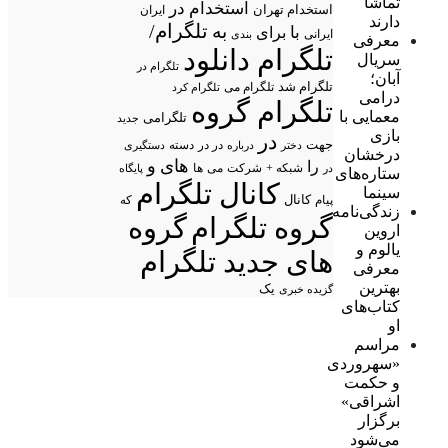
تماشا
استخدام در
استخدام تهران
ایران
دارند
تلگرام/
به
با
برای
ایرانی
بندی
معرفی
تلگرام دانلود
سریال
تلگرام در
آبان؛
تلگرام شد
تلگرام می
تلگرام کرد
درامی
تلگرام گروه
معمایی با
تلگرامی
جدید
بازی
در
جهت
در در
درباره
دسته
دستگیری
دختر
درخشان
های
و
را
شبکه +
شرکت
می
در
ها
پایگاه
ستاره‌های
کانال تلگرام
سینما
پیام
کانال
که
زندگی‌نامه
گروه تلگرام
گروه
اروین
یالوم و
های جدید تلگرام
معرفی
بهترین
یک
گزیده خبری
کتاب‌های
او
مراسم
«سهروردی
و حکمت
اشراقی»
برگزار
می‌شود