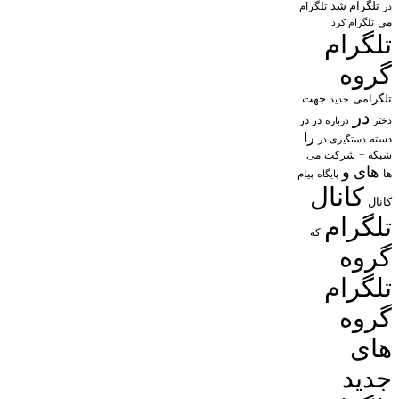
تلگرام شد
تلگرام
در
می
تلگرام کرد
تلگرام
گروه
تلگرامی
جهت
جدید
در
در در
درباره
دختر
را
دسته
دستگیری در
شبکه +
شرکت
می
های
و
پیام
ها
پایگاه
کانال
کانال
تلگرام
که
گروه
تلگرام
گروه
های
جدید