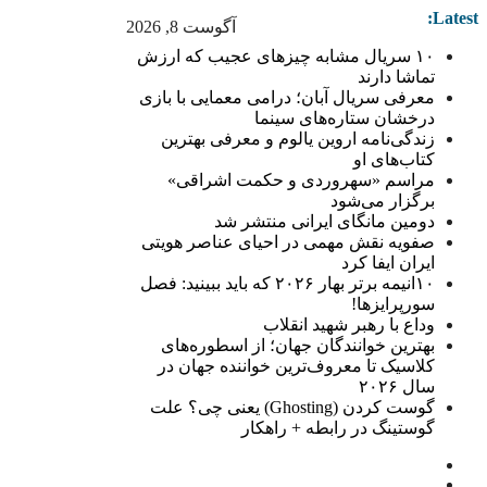
Latest:
آگوست 8, 2026
۱۰ سریال مشابه چیزهای عجیب که ارزش
تماشا دارند
معرفی سریال آبان؛ درامی معمایی با بازی
درخشان ستاره‌های سینما
زندگی‌نامه اروین یالوم و معرفی بهترین
کتاب‌های او
مراسم «سهروردی و حکمت اشراقی»
برگزار می‌شود
دومین مانگای ایرانی منتشر شد
صفویه نقش مهمی در احیای عناصر هویتی
ایران ایفا کرد
۱۰انیمه برتر بهار ۲۰۲۶ که باید ببینید: فصل
سورپرایزها!
وداع با رهبر شهید انقلاب
بهترین خوانندگان جهان؛ از اسطوره‌های
کلاسیک تا معروف‌ترین خواننده جهان در
سال ۲۰۲۶
گوست کردن (Ghosting) یعنی چی؟ علت
گوستینگ در رابطه + راهکار