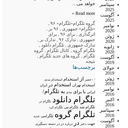
خواهد می…
سپتامبر
2025
Read more »
آگوست
2025
گروه تلگرام
«تلگرام» ۹۶
,
نوامبر
«تلگرام» جمهوری
,
۹۶ بر
,
2020
اثرگذاری
,
برای ۹۶
,
برای
ژوئن
جمهوری
,
تدارک ۹۶
,
تدارک بر
,
2020
تدارک جمهوری
,
تلگرام دانلود
,
ژانویه
تلگرام گروه
,
کانال تلگرام
,
گروه
2020
تلگرام
,
گروه های جدید تلگرام
,
آگوست
نتیجه
2019
برچسب‌ها
جولای
2019
از
ژوئن
استخدام
/
«عصر
استخدام بندی:
2019
استخدام در
استخدام تهران
ایران
نوامبر
تلگرام/
به
با
برای
ایرانی
بندی
2016
تلگرام دانلود
اکتبر
تلگرام در
2016
تلگرام شد
تلگرام می
تلگرام کرد
سپتامبر
تلگرام گروه
2016
تلگرامی
جدید
آگوست
در
جهت
در در
درباره
دسته
دستگیری
دختر
2016