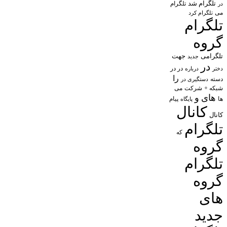
تلگرام شد
تلگرام
در
می
تلگرام کرد
تلگرام
گروه
تلگرامی
جهت
جدید
در
در در
درباره
دختر
را
دسته
دستگیری در
شبکه +
شرکت
می
های
و
پیام
ها
پایگاه
کانال
کانال
تلگرام
که
گروه
تلگرام
گروه
های
جدید