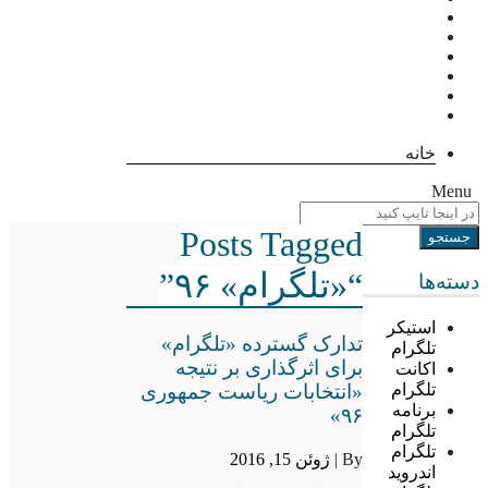
خانه
Menu
Posts Tagged
“«تلگرام» ۹۶”
دسته‌ها
استیکر
تدارک گسترده «تلگرام»
تلگرام
برای اثرگذاری بر نتیجه
اکانت
«انتخابات ریاست جمهوری
تلگرام
برنامه
۹۶»
تلگرام
تلگرام
By |
ژوئن 15, 2016
اندروید