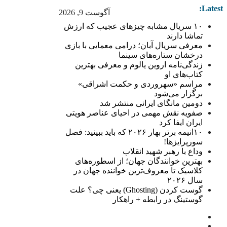
Latest:
آگوست 9, 2026
۱۰ سریال مشابه چیزهای عجیب که ارزش
تماشا دارند
معرفی سریال آبان؛ درامی معمایی با بازی
درخشان ستاره‌های سینما
زندگی‌نامه اروین یالوم و معرفی بهترین
کتاب‌های او
مراسم «سهروردی و حکمت اشراقی»
برگزار می‌شود
دومین مانگای ایرانی منتشر شد
صفویه نقش مهمی در احیای عناصر هویتی
ایران ایفا کرد
۱۰انیمه برتر بهار ۲۰۲۶ که باید ببینید: فصل
سورپرایزها!
وداع با رهبر شهید انقلاب
بهترین خوانندگان جهان؛ از اسطوره‌های
کلاسیک تا معروف‌ترین خواننده جهان در
سال ۲۰۲۶
گوست کردن (Ghosting) یعنی چی؟ علت
گوستینگ در رابطه + راهکار