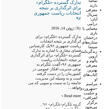
تماشا
تدارک گسترده «تلگرام»
دارند
برای اثرگذاری بر نتیجه
معرفی
انتخابات ریاست جمهوری
سریال
۹۶
آبان؛
درامی
By |
ژوئن 14, 2016
معمایی با
بازی
تدارک گسترده «تلگرام» برای
درخشان
اثرگذاری بر نتیجه انتخابات
ستاره‌های
ریاست جمهوری ۹۶یک کارشناس
سینما
فضای مجازی با اشاره به تدارک
زندگی‌نامه
گسترده «تلگرام» برای اثرگذاری
اروین
بر نتیجه «انتخابات ریاست
یالوم و
جمهوری ۹۶»گفت: تلگرام به
معرفی
نوعی مدیریت افکار عمومی در
بهترین
کشورمان را در دست گرفته
کتاب‌های
است و به وسیله این مدیریت،
او
جامعه را به سمت و سویی که می
مراسم
خواهد…
«سهروردی
و حکمت
Read more »
اشراقی»
برگزار
گروه تلگرام
«تلگرام» ۹۶
,
می‌شود
«تلگرام» جمهوری
,
۹۶ بر
,