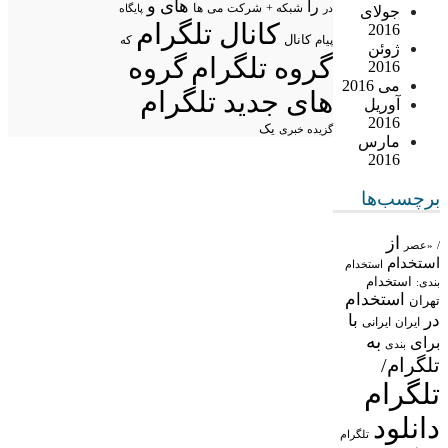
های
و
را
شبکه +
شرکت
می
در
ها
پایگاه
جولای
کانال تلگرام
2016
پیام
کانال
که
ژوئن
گروه تلگرام
گروه
2016
می 2016
های جدید تلگرام
آوریل
2016
یک
گزیده خبری
مارس
2016
برچسب‌ها
از
/
«عصر
استخدام
استخدام
استخدام
بندی:
استخدام
تهران
در
با
ایران
ایرانی
به
برای
بندی
تلگرام/
تلگرام
دانلود
تلگرام