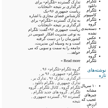
تلگرام
تدارک گسترده «تلگرام» برای
دانلود
اثرگذاری بر نتیجه «انتخابات
تلگرام
ریاست جمهوری ۹۶»یک
کامپیوتر
کارشناس فضای مجازی با اشاره
تلگرام
به تدارک گسترده «تلگرام» برای
گروه
اثرگذاری بر نتیجه «انتخابات
دسته‌بندی
ریاست جمهوری ۹۶»گفت: تلگرام
نشده
به نوعی مدیریت افکار عمومی در
عکس
کشورمان را در دست گرفته
تلگرام
است و به وسیله این مدیریت،
کانال
جامعه را به سمت و سویی که می
تلگرام
خواهد…
گروه
Read more »
تلگرام
گروه تلگرام
«تلگرام» ۹۶
,
نوشته‌های
«تلگرام» جمهوری
,
۹۶ بر
,
تازه
اثرگذاری
,
تدارک ۹۶
,
تدارک بر
,
تدارک جمهوری
,
تلگرام دانلود
,
۱۰ سریال
تلگرام گروه
,
کانال تلگرام
,
گروه
مشابه
تلگرام
,
گروه های جدید تلگرام
,
چیزهای
گسترده ۹۶
,
گسترده جمهوری
,
عجیب که
نتیجه
ارزش