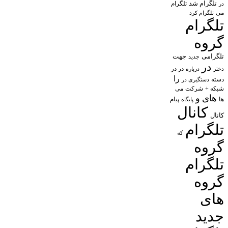
تلگرام شد
تلگرام
در
می
تلگرام کرد
تلگرام
گروه
تلگرامی
جهت
جدید
در
در در
درباره
دختر
را
دسته
دستگیری در
شبکه +
شرکت
می
های
و
پیام
ها
پایگاه
کانال
کانال
تلگرام
که
گروه
تلگرام
گروه
های
جدید