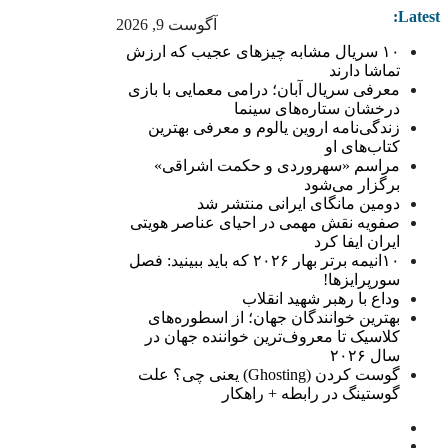
Latest:
آگوست 9, 2026
۱۰ سریال مشابه چیزهای عجیب که ارزش
تماشا دارند
معرفی سریال آبان؛ درامی معمایی با بازی
درخشان ستاره‌های سینما
زندگی‌نامه اروین یالوم و معرفی بهترین
کتاب‌های او
مراسم «سهروردی و حکمت اشراقی»
برگزار می‌شود
دومین مانگای ایرانی منتشر شد
صفویه نقش مهمی در احیای عناصر هویتی
ایران ایفا کرد
۱۰انیمه برتر بهار ۲۰۲۶ که باید ببینید: فصل
سورپرایزها!
وداع با رهبر شهید انقلاب
بهترین خوانندگان جهان؛ از اسطوره‌های
کلاسیک تا معروف‌ترین خواننده جهان در
سال ۲۰۲۶
گوست کردن (Ghosting) یعنی چی؟ علت
گوستینگ در رابطه + راهکار