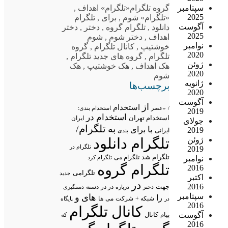
سپتامبر
گروه تلگرام
«تلگرام» اهداف
,
2025
«تلگرام» شوم
,
برای
,
تلگرام
آگوست
دانلود
,
تلگرام گروه
,
دختر
,
دختر
2025
اهداف
,
دختر شوم
,
شوم
نوامبر
خوشتیپ
,
کانال تلگرام
,
گروه
2020
تلگرام
,
گروه های جدید تلگرام
,
ژوئن
هک اهداف
,
هک خوشتیپ
,
هک
2020
شوم
ژانویه
برچسب‌ها
2020
آگوست
از
استخدام
/
«عصر
استخدام بندی:
2019
استخدام در
استخدام تهران
ایران
جولای
تلگرام/
به
با
برای
2019
ایرانی
بندی
تلگرام دانلود
ژوئن
تلگرام در
2019
تلگرام شد
تلگرام می
تلگرام کرد
نوامبر
تلگرام گروه
2016
تلگرامی
جدید
اکتبر
در
2016
جهت
در در
درباره
دسته
دستگیری
دختر
سپتامبر
های
و
را
شبکه +
شرکت
می
در
ها
پایگاه
2016
کانال تلگرام
آگوست
پیام
کانال
که
2016