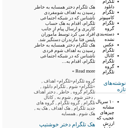
تلگرام
دانلود
هک تلگرام دختر همسایه به خاطر
تلگرام
رسیدن به اهداف شومفردی
کامپیوتر
ناشناس که در شبکه اجتماعی
تلگرام
تلگرام، اقدام به هک حساب
گروه
کاربری و ارسال پیام از جانب
دسته‌بندی
افراد می کرد توسط مأموران
نشده
پلیس فتا مازندران دستگیر شد.
عکس
هک تلگرام دختر همسایه به خاطر
تلگرام
رسیدن به اهداف شوم فردی
کانال
ناشناس که در شبکه اجتماعی
تلگرام
تلگرام، اقدام به…
گروه
Read more »
تلگرام
گروه تلگرام
«تلگرام» اهداف
,
نوشته‌های
«تلگرام» شوم
,
تلگرام دانلود
,
تازه
تلگرام گروه
,
خاطر
,
دختر اهداف
,
دختر شوم
,
شوم به
,
کانال
۱۰ سریال
تلگرام
,
گروه تلگرام
,
گروه های
مشابه
جدید تلگرام
,
هک اهداف
,
هک به
,
چیزهای
هک شوم
,
همسایه
عجیب که
ارزش
هک تلگرام دختر خوشتیپ