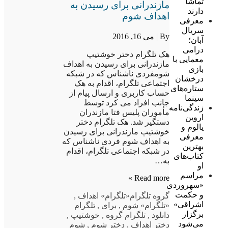
تماشا
مازندرانی برای رسیدن به
دارند
اهداف شوم
معرفی
سریال
By |
می 16, 2016
آبان؛
درامی
هک تلگرام دختر خوشتیپ
معمایی با
مازندرانی برای رسیدن به اهداف
بازی
شومفردی ناشناس که در شبکه
درخشان
اجتماعی تلگرام، اقدام به هک
ستاره‌های
حساب کاربری و ارسال پیام از
سینما
جانب افراد می کرد توسط
زندگی‌نامه
مأموران پلیس فتا مازندران
اروین
دستگیر شد. هک تلگرام دختر
یالوم و
خوشتیپ مازندرانی برای رسیدن
معرفی
به اهداف شوم فردی ناشناس که
بهترین
در شبکه اجتماعی تلگرام، اقدام
کتاب‌های
به…
او
مراسم
Read more »
«سهروردی
و حکمت
گروه تلگرام
«تلگرام» اهداف
,
اشراقی»
«تلگرام» شوم
,
برای
,
تلگرام
برگزار
دانلود
,
تلگرام گروه
,
خوشتیپ
,
می‌شود
دختر اهداف
,
دختر شوم
,
شوم