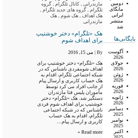
دومین
مازندرانی
,
کانال تلگرام
,
گروه
مانگای
تلگرام
,
گروه های جدید تلگرام
,
ایرانی
هک اهداف
,
هک شوم
,
هک
منتشر
مازندرانی
شد
هک «تلگرام» دختر خوشتیپ
بایگانی‌ها
برای اهداف شوم
آگوست
By |
می 15, 2016
2026
جولای
هک «تلگرام» دختر خوشتیپ برای
2026
اهداف شومفردی ناشناس که در
ژوئن
شبکه اجتماعی تلگرام، اقدام به
2026
هک حساب کاربری و ارسال پیام
فوریه
از جانب افراد می کرد توسط
2026
مأموران پلیس فتا مازندران
ژانویه
دستگیر شد. هک «تلگرام» دختر
2026
خوشتیپ برای اهداف شوم فردی
دسامبر
ناشناس که در شبکه اجتماعی
2025
تلگرام، اقدام به هک حساب
نوامبر
کاربری و ارسال پیام…
2025
اکتبر
Read more »
2025