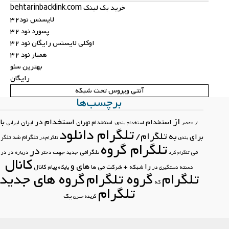
خرید بک لینک behtarinbacklink.com
لایسنس نود32
پسورد نود 32
اوکلی لایسنس رایگان نود 32
همیار نود 32
بهترین سئو
رایگان
آنتی ویروس تحت شبکه
برچسب‌ها
از
استخدام در
با
استخدام
استخدام تهران
ایران
ایرانی
/
«عصر
استخدام بندی:
تلگرام دانلود
تلگرام/
به
برای
تلگرام شد
تلگرام
بندی
تلگرام در
تلگرام گروه
در
تلگرامی
جهت
می
در در
تلگرام کرد
جدید
دختر
درباره
کانال
های
و
را
کانال
دسته
شبکه +
شرکت
می
ها
پیام
دستگیری در
پایگاه
تلگرام
گروه تلگرام
گروه های جدید
که
تلگرام
یک
گزیده خبری