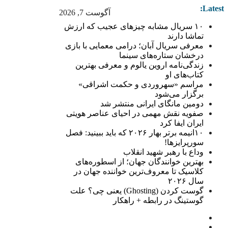
Latest:
آگوست 7, 2026
۱۰ سریال مشابه چیزهای عجیب که ارزش
تماشا دارند
معرفی سریال آبان؛ درامی معمایی با بازی
درخشان ستاره‌های سینما
زندگی‌نامه اروین یالوم و معرفی بهترین
کتاب‌های او
مراسم «سهروردی و حکمت اشراقی»
برگزار می‌شود
دومین مانگای ایرانی منتشر شد
صفویه نقش مهمی در احیای عناصر هویتی
ایران ایفا کرد
۱۰انیمه برتر بهار ۲۰۲۶ که باید ببینید: فصل
سورپرایزها!
وداع با رهبر شهید انقلاب
بهترین خوانندگان جهان؛ از اسطوره‌های
کلاسیک تا معروف‌ترین خواننده جهان در
سال ۲۰۲۶
گوست کردن (Ghosting) یعنی چی؟ علت
گوستینگ در رابطه + راهکار