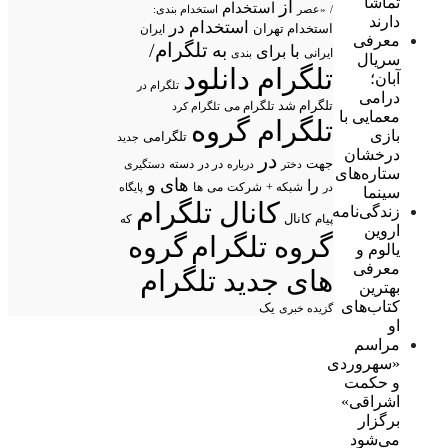
تماشا
از
استخدام
/
«عصر
استخدام بندی:
دارند
استخدام در
استخدام تهران
ایران
معرفی
تلگرام/
به
با
برای
ایرانی
بندی
سریال
تلگرام دانلود
آبان؛
تلگرام در
درامی
تلگرام شد
تلگرام می
تلگرام کرد
معمایی با
تلگرام گروه
بازی
تلگرامی
جدید
درخشان
در
جهت
در در
درباره
دسته
دستگیری
دختر
ستاره‌های
های
و
را
شبکه +
شرکت
می
در
ها
پایگاه
سینما
کانال تلگرام
زندگی‌نامه
پیام
کانال
که
اروین
گروه تلگرام
گروه
یالوم و
معرفی
های جدید تلگرام
بهترین
کتاب‌های
یک
گزیده خبری
او
مراسم
«سهروردی
و حکمت
اشراقی»
برگزار
می‌شود