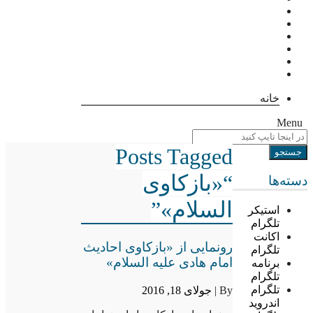
خانه
Menu
Posts Tagged
“«بازکاوی
دسته‌ها
السلام»”
استیکر
تلگرام
اکانت
رونمایی از «بازکاوی احادیث
تلگرام
امام هادی علیه السلام»
برنامه
تلگرام
تلگرام
By |
جولای 18, 2016
اندروید