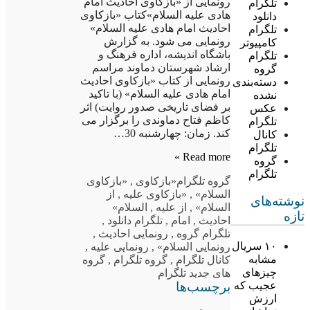
رونمایی از «بازکاوی احادیث امام
تلگرام
هادی علیه السلام»کتاب «بازکاوی
دانلود
احادیث امام هادی علیه السلام»
تلگرام
رونمایی می شود. به گزارش
کامپیوتر
باشگاه اندیشه، اداره فرهنگ و
تلگرام
ارشاد شهرستان دماوند مراسم
گروه
رونمایی از کتاب «بازکاوی احادیث
دسته‌بندی
امام هادی علیه السلام» (با تاکید
نشده
بر فضای تاریخی صدور روایت) اثر
عکس
کاظم فتاح دماوندی را برگزار می
تلگرام
کند. زمان: چهارشنبه 30…
کانال
تلگرام
Read more »
گروه
تلگرام
گروه تلگرام
«بازکاوی
,
«بازکاوی
السلام»
,
«بازکاوی علیه
,
از
نوشته‌های
السلام»
,
از علیه
,
السلام»
تازه
احادیث
,
امام
,
تلگرام دانلود
,
تلگرام گروه
,
رونمایی احادیث
,
۱۰ سریال
رونمایی السلام»
,
رونمایی علیه
,
مشابه
کانال تلگرام
,
گروه تلگرام
,
گروه
چیزهای
های جدید تلگرام
برچسب‌ها
عجیب که
ارزش