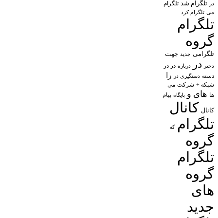
تلگرام شد
تلگرام
در
می
تلگرام کرد
تلگرام
گروه
تلگرامی
جهت
جدید
در
در در
درباره
دختر
را
دسته
دستگیری در
شبکه +
شرکت
می
های
و
پیام
ها
پایگاه
کانال
کانال
تلگرام
که
گروه
تلگرام
گروه
های
جدید