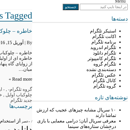
Menu
Posts Tagged “–
دسته‌ها
خاطره – چلوکبا
استیکر تلگرام
اکانت تلگرام
برنامه تلگرام
By |
آوریل 15, 2016
تلگرام اندروید
خاطره – چلوکباب ب
تلگرام دانلود
خاطره ای از اولی
تلگرام کامپیوتر
از زوایای گاه پنه
تلگرام گروه
میان…
دسته‌بندی نشده
عکس تلگرام
Read more »
کانال تلگرام
گروه تلگرام
گروه تلگرام
-
,
- ا
چلوکباب اوایل
,
خ
نوشته‌های تازه
جدید تلگرام
برچسب‌ها
۱۰ سریال مشابه چیزهای عجیب که ارزش
تماشا دارند
از
معرفی سریال آبان؛ درامی معمایی با بازی
استخدام
/
«عصر
درخشان ستاره‌های سینما
دانلود