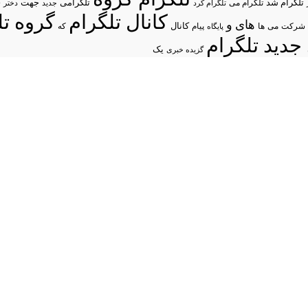
د
تلگرام شد
تلگرامی
تلگرام می
جهت
تلگرام کرد
جدید
دختر
کانال تلگرام
گروه تل
های
و
شرکت
می
پیام
کانال
ها
پایگاه
که
جدید تلگرام
یک
گزیده خبری