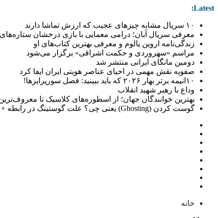
Latest:
۱۰ سریال مشابه چیزهای عجیب که ارزش تماشا دارند
معرفی سریال آبان؛ درامی معمایی با بازی درخشان ستاره‌های 
زندگی‌نامه اروین یالوم و معرفی بهترین کتاب‌های او
مراسم «سهروردی و حکمت اشراقی» برگزار می‌شود
دومین مانگای ایرانی منتشر شد
صفویه نقش مهمی در احیای عناصر هویتی ایران ایفا کرد
۱۰انیمه برتر بهار ۲۰۲۶ که باید ببینید: فصل سورپرایزها!
وداع با رهبر شهید انقلاب
بهترین خوانندگان جهان؛ از اسطوره‌های کلاسیک تا معروف‌ترین خو
گوست کردن (Ghosting) یعنی چی؟ علت گوستینگ در رابطه + راهکار
خانه