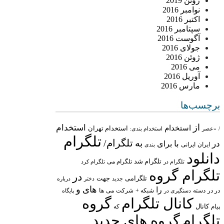
ژوئن 2019
نوامبر 2016
اکتبر 2016
سپتامبر 2016
آگوست 2016
جولای 2016
ژوئن 2016
می 2016
آوریل 2016
مارس 2016
برچسب‌ها
از
استخدام
استخدام
استخدام تهران
/
«عصر
استخدام بندی:
تلگرام
تلگرام/
به
در
با
برای
ایران
ایرانی
بندی
دانلود
تلگرام شد
تلگرام می
تلگرام در
تلگرام کرد
تلگرام گروه
در
تلگرامی
جهت
جدید
درباره
دختر
های
و
را
در در
شبکه +
شرکت
می
دسته
دستگیری در
ها
پایگاه
کانال تلگرام
گروه
پیام
کانال
که
تلگرام
گروه های جدید