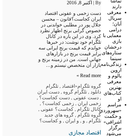
تماشا
By |
اکتبر 8, 2016
دارند
معرفی
دست زخمی و عفونی اقتصاد
سریال
ایران کجاست؟قانون – محسن
آبان؛
جلال پور در مطلبی خواندنی در
درامی
خصوص گرانی برنج اظهار نظرد
معمایی با
کرد. وی در این باره در کانال
بازی
تلگرام خود نوشت: در خبرها
درخشان
خواندم که قیمت برنج ایرانی سه
ستاره‌های
برابر قیمت برنج در بازارهای
سینما
جهانی است. من در زمینه برنج و
زندگی‌نامه
بازار آن متخصص نیستم و…
اروین
Read more »
یالوم و
معرفی
گروه تلگرام
«اقتصاد
,
تلگرام
بهترین
دانلود
,
تلگرام گروه
,
دست ایران
کتاب‌های
,
دست عفونی
,
دست کجاست؟
,
او
زخمی ایران
,
زخمی کجاست؟
,
مراسم
کانال تلگرام
,
کجاست؟ عفونی
,
«سهروردی
گروه تلگرام
,
گروه های جدید
و حکمت
تلگرام
,
و
,
و ایران
,
و کجاست؟
اشراقی»
برگزار
اقتصاد مجازی
می‌شود