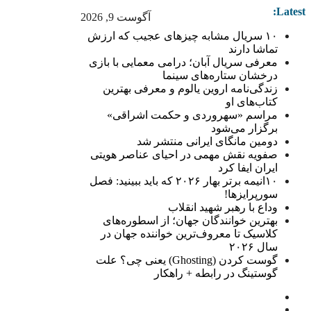
Latest:
آگوست 9, 2026
۱۰ سریال مشابه چیزهای عجیب که ارزش
تماشا دارند
معرفی سریال آبان؛ درامی معمایی با بازی
درخشان ستاره‌های سینما
زندگی‌نامه اروین یالوم و معرفی بهترین
کتاب‌های او
مراسم «سهروردی و حکمت اشراقی»
برگزار می‌شود
دومین مانگای ایرانی منتشر شد
صفویه نقش مهمی در احیای عناصر هویتی
ایران ایفا کرد
۱۰انیمه برتر بهار ۲۰۲۶ که باید ببینید: فصل
سورپرایزها!
وداع با رهبر شهید انقلاب
بهترین خوانندگان جهان؛ از اسطوره‌های
کلاسیک تا معروف‌ترین خواننده جهان در
سال ۲۰۲۶
گوست کردن (Ghosting) یعنی چی؟ علت
گوستینگ در رابطه + راهکار