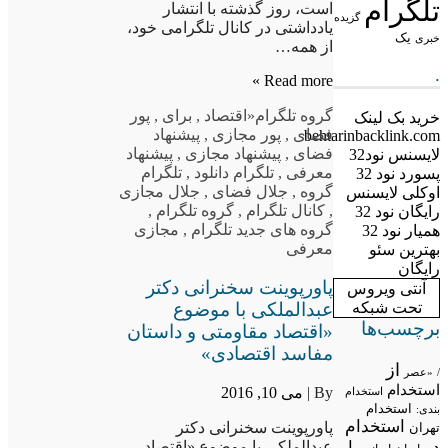
تلگرام
است، روز گذشته با انتشار
گزیده
یادداشتی در کانال تلگرامی خود،
یک
خبری
از همه…
.
Read more »
گروه تلگرام
«اقتصاد
,
برای
,
پور
خرید بک لینک
فضای
,
پور مجازی
,
پیشنهاد
behtarinbacklink.com
فضای
,
پیشنهاد مجازی
,
پیشنهاد
لایسنس نود32
معرفی
,
تلگرام دانلود
,
تلگرام
پسورد نود 32
گروه
,
جلال فضای
,
جلال مجازی
اوکلی لایسنس
,
کانال تلگرام
,
گروه تلگرام
,
رایگان نود 32
گروه های جدید تلگرام
,
مجازی
همیار نود 32
معرفی
بهترین سئو
رایگان
پاورپوینت سخنرانی دکتر
آنتی ویروس
عبدالملکی با موضوع
تحت شبکه
برچسب‌ها
«اقتصاد مقاومتی و داستان
مفاسد اقتصادی»
از
/
«عصر
استخدام
By |
می 10, 2016
استخدام
استخدام
بندی:
استخدام
پاورپوینت سخنرانی دکتر
تهران
در
با
عبدالملکی با موضوع «اقتصاد