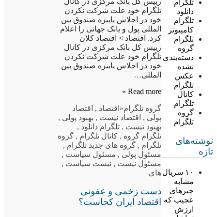
رییس کل بانک مرکزی در کانال
تلگرام
تلگرام خود علت شرکت نکردن
دانلود
خود در اجلاس پاییزه صندوق بین
تلگرام
المللی پول و بانک جهانی را اعلام
کامپیوتر
کرد. اقتصاد > اقتصاد کلان –
تلگرام
رییس کل بانک مرکزی در کانال
گروه
تلگرام خود علت شرکت نکردن
دسته‌بندی
خود در اجلاس پاییزه صندوق بین
نشده
المللی…
عکس
تلگرام
Read more »
کانال
تلگرام
گروه تلگرام
«اقتصاد
,
اقتصاد
گروه
پولی
,
اقتصاد نیست
,
بهبود پولی
,
تلگرام
بهبود نیست
,
تلگرام دانلود
,
تلگرام گروه
,
کانال تلگرام
,
گروه
نوشته‌های
تلگرام
,
گروه های جدید تلگرام
,
تازه
مسئول پولی
,
مسئول سیاست
,
مسئول نیست
,
نیست سیاست
,
۱۰ سریال
های
مشابه
دست زخمی و عفونی
چیزهای
عجیب که
اقتصاد ایران کجاست؟
ارزش