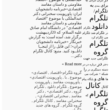
ایران
ایرانی
مقاومتی و داستان مفاسد
به
برای
بندی
اقتصادی»خبرنامه دانشجویان
تلگرام/
ایران: پاورپوینت سخنرانی دکتر
تلگرام
عبدالملکی با موضوع “اقتصاد
مقاومتی و داستان مفاسد
دانلود
اقتصادی” در دانشگاه امام صادق
تلگرام
علیه السلام- که 20اردیبهشت
تلگرام شد
تلگرام
در
برگزار شد، آمده است: به گزارش
می
تلگرام کرد
تلگرام
خبرنگار «خبرنامه دانشجویان
ایران»؛ این فایل را از اینجــا
گروه
دانلــود کنید. منبع: کانال تلگرام
دکتر…
تلگرامی
جهت
جدید
در
Read more »
در در
درباره
دختر
را
دسته
دستگیری در
گروه تلگرام
«اقتصاد
,
اقتصادی»
شبکه +
شرکت
می
موضوع
,
با
,
پاورپوینت اقتصادی»
های
و
پیام
ها
پایگاه
,
پاورپوینت مفاسد
,
پاورپوینت
کانال
موضوع
,
تلگرام دانلود
,
تلگرام
کانال
گروه
,
دکتر اقتصادی»
,
دکتر
تلگرام
که
مفاسد
,
سخنرانی اقتصادی»
,
گروه
سخنرانی مفاسد
,
کانال تلگرام
,
گروه تلگرام
,
گروه های جدید
تلگرام