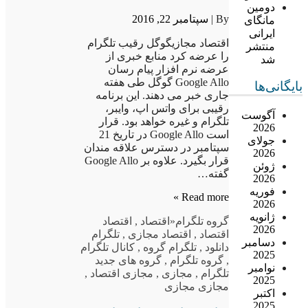
دومین
By |
سپتامبر 22, 2016
مانگای
ایرانی
اقتصاد مجازیگوگل رقیب تلگرام
منتشر
را عرضه کرد منابع خبری از
شد
عرضه نرم افزار پیام رسان
Google Allo گوگل طی هفته
بایگانی‌ها
جاری خبر می دهند. این برنامه
رقیبی برای واتس اپ، وایبر،
آگوست
تلگرام و غیره خواهد بود. قرار
2026
است Google Allo در تاریخ 21
جولای
سپتامبر در دسترس علاقه مندان
2026
قرار بگیرد. علاوه بر Google Allo
ژوئن
گفته…
2026
فوریه
Read more »
2026
ژانویه
گروه تلگرام
«اقتصاد
,
اقتصاد
2026
اقتصاد
,
اقتصاد مجازی
,
تلگرام
دسامبر
دانلود
,
تلگرام گروه
,
کانال تلگرام
2025
,
گروه تلگرام
,
گروه های جدید
نوامبر
تلگرام
,
مجازی
,
مجازی اقتصاد
,
2025
مجازی مجازی
اکتبر
2025