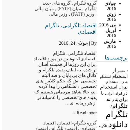
گروه تلگرام
,
گروه های جدید
جولای
تلگرام
,
میان (FATF)
,
میان مالی
2016
,
وزیر (FATF)
,
وزیر مالی
ژوئن
2016
اقتصاد تلگرامی، تلگرام
می 2016
آوریل
اقتصادی
2016
مارس
By |
جولای 24, 2016
2016
اقتصاد تلگرامی، تلگرام
برچسب‌ها
اقتصادی1- نوشتن در مورد اقتصاد
ایران این روزها از همیشه آسان
تر شده. به لطف پدیده تلگرام و
از
/
«عصر
کانال های بی پایان و صد البته
استخدام
استخدام
تخصصی اش که حکم کلاس های
استخدام
بندی:
تخصصی دانشگاهی را پیدا کرده
استخدام
تهران
اند، حالا شاهد مردمانی هستیم که
در
با
ایران
ایرانی
پدیده های تخصصی را عامیانه تر
به
برای
بندی
از هر زمانه ای…
تلگرام/
تلگرام
Read more »
دانلود
گروه تلگرام
«اقتصاد
,
اقتصاد
تلگرام
اقتصادی
,
اقتصاد تلگرام
,
اقتصاد