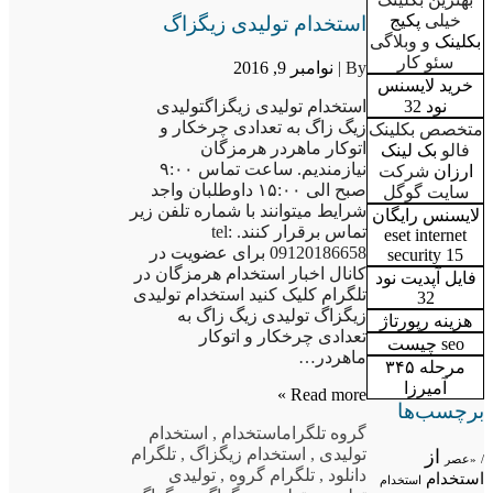
خیلی
پکیج
استخدام تولیدی زیگزاگ
بکلینک
و وبلاگی
سئو کار
By |
نوامبر 9, 2016
خريد لايسنس
استخدام تولیدی زیگزاگتولیدی
نود 32
زیگ زاگ به تعدادی چرخکار و
متخصص بکلینک
اتوکار ماهردر هرمزگان
فالو
بک لینک
نیازمندیم. ساعت تماس ۹:۰۰
ارزان
شرکت
صبح الی ۱۵:۰۰ داوطلبان واجد
سایت گوگل
شرایط میتوانند با شماره تلفن زیر
لایسنس رایگان
تماس برقرار کنند. tel:
eset internet
09120186658 برای عضویت در
security 15
کانال اخبار استخدام هرمزگان در
فایل آپدیت نود
تلگرام کلیک کنید استخدام تولیدی
32
زیگزاگ تولیدی زیگ زاگ به
هزینه رپورتاژ
تعدادی چرخکار و اتوکار
seo چيست
ماهردر…
مرحله ۳۴۵
آمیرزا
Read more »
برچسب‌ها
گروه تلگرام
استخدام
,
استخدام
تولیدی
,
استخدام زیگزاگ
,
تلگرام
از
/
«عصر
دانلود
,
تلگرام گروه
,
تولیدی
استخدام
استخدام