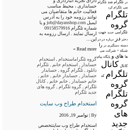
دارای تجربه انبارداری و
تلگرام شد
تلگرام
در
حسابداری ، محیط مناسب
می
تلگرام کرد
فعالیت خانم ها متقاضیان می
تلگرام
توانند رزومه خود را به آدرس
گروه
ایمیل job@dayanshop.com و یا
شماره تلگرام 09158579916
تلگرامی
جهت
جدید
ارسال نمایند . ارسال رزومه به
در
این…
در در
درباره
دختر
را
دسته
دستگیری در
Read more »
شبکه +
شرکت
می
های
و
پیام
ها
پایگاه
گروه تلگرام
استخدام
,
استخدام
کانال
حسابدار
,
استخدام خانم
,
تلگرام
کانال
دانلود
,
تلگرام گروه
,
حسابدار
تلگرام
حسابدار
,
حسابدار خانم
,
خانم
,
که
خانم حسابدار
,
خانم خانم
,
کانال
گروه
تلگرام
,
گروه تلگرام
,
گروه های
تلگرام
جدید تلگرام
گروه
استخدام طراح وب سایت
های
By |
نوامبر 19, 2016
جدید
استخدام طراح وب سایتتخصص