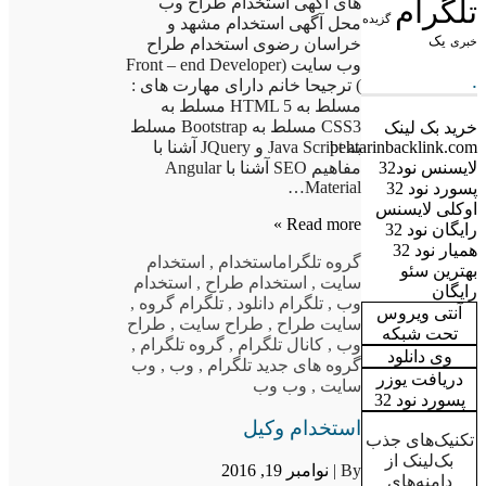
های آگهی استخدام طراح وب
تلگرام
گزیده
محل آگهی استخدام مشهد و
یک
خبری
خراسان رضوی استخدام طراح
وب سایت (Front – end Developer
.
) ترجیحا خانم دارای مهارت های :
مسلط به HTML 5 مسلط به
CSS3 مسلط به Bootstrap مسلط
خرید بک لینک
به Java Script و JQuery آشنا با
behtarinbacklink.com
مفاهیم SEO آشنا با Angular
لایسنس نود32
Material…
پسورد نود 32
اوکلی لایسنس
Read more »
رایگان نود 32
همیار نود 32
گروه تلگرام
استخدام
,
استخدام
بهترین سئو
سایت
,
استخدام طراح
,
استخدام
رایگان
وب
,
تلگرام دانلود
,
تلگرام گروه
,
آنتی ویروس
سایت طراح
,
طراح سایت
,
طراح
تحت شبکه
وب
,
کانال تلگرام
,
گروه تلگرام
,
وی دانلود
گروه های جدید تلگرام
,
وب
,
وب
دریافت یوزر
سایت
,
وب وب
پسورد نود 32
استخدام وکیل
تکنیک‌های جذب
بک‌لینک از
By |
نوامبر 19, 2016
دامنه‌های