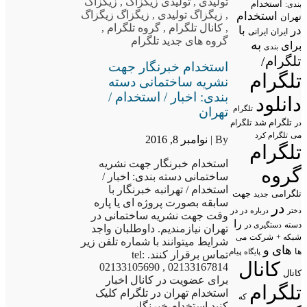
تولیدی
,
تولیدی زیگزاگ
,
زیگزاگ
استخدام
بندی:
,
زیگزاگ تولیدی
,
زیگزاگ زیگزاگ
استخدام
تهران
,
کانال تلگرام
,
گروه تلگرام
,
در
با
ایران
ایرانی
گروه های جدید تلگرام
به
برای
بندی
تلگرام/
استخدام خبرنگار جهت
تلگرام
نشریه ساختمانی دسته
بندی: اخبار / استخدام /
دانلود
تلگرام
تهران
تلگرام شد
تلگرام
در
می
تلگرام کرد
By |
نوامبر 8, 2016
تلگرام
استخدام خبرنگار جهت نشریه
گروه
ساختمانی دسته بندی: اخبار /
استخدام / تهرانبه خبرنگار با
تلگرامی
جهت
جدید
سابقه بصورت پروژه ای یا پاره
در
در در
درباره
دختر
وقت جهت نشریه ساختمانی در
را
دسته
دستگیری در
تهران نیازمندیم. داوطلبان واجد
شبکه +
شرکت
می
شرایط میتوانند با شماره تلفن زیر
های
و
پیام
ها
پایگاه
تماس برقرار کنند. tel:
کانال
02133105690 , 02133167814
کانال
برای عضویت در کانال اخبار
تلگرام
استخدام تهران در تلگرام کلیک
که
کنید استخدام خبرنگار…