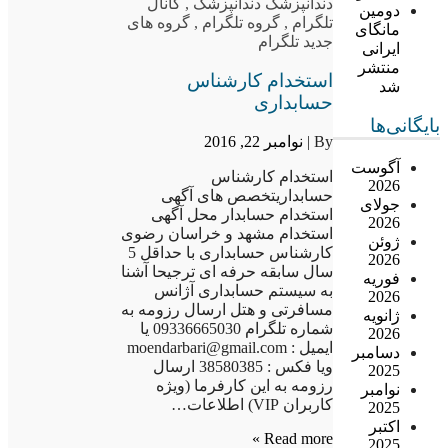
دندانپزشک دندانپزشک
,
کانال
دومین
تلگرام
,
گروه تلگرام
,
گروه های
مانگای
جدید تلگرام
ایرانی
منتشر
استخدام کارشناس
شد
حسابداری
بایگانی‌ها
By |
نوامبر 22, 2016
آگوست
استخدام کارشناس
2026
حسابداریتخصص های آگهی
جولای
استخدام حسابدار محل آگهی
2026
استخدام مشهد و خراسان رضوی
ژوئن
کارشناس حسابداری با حداقل 5
2026
سال سابقه حرفه ای ترجیحا آشنا
فوریه
به سیستم حسابداری آژانس
2026
مسافرتی و هتل ارسال رزومه به
ژانویه
شماره تلگرام 09336665030 یا
2026
ایمیل : moendarbari@gmail.com
دسامبر
ویا فکس : 38580385 ارسال
2025
رزومه به این کارفرما (ویژه
نوامبر
کاربران VIP) اطلاعات…
2025
اکتبر
Read more »
2025