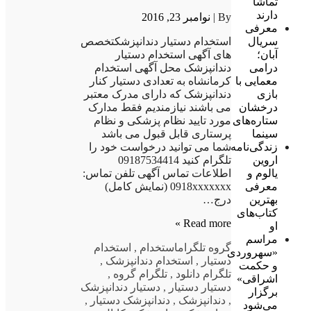
تماشا
دارند
By |
نوامبر 23, 2016
معرفی
سریال
استخدام دستیار دندانپزشکتخصص
آبان؛
های آگهی استخدام دستیار
درامی
دندانپزشک محل آگهی استخدام
معمایی با
کرمانشاه به تعدادی دستیار کنار
بازی
دندانپزشک که دارای مدرک معتبر
درخشان
می باشند نیازمندیم فقط مدارک
ستاره‌های
مورد تایید نظام پزشکی و نظام
سینما
پرستاری قابل قبول می باشد
زندگی‌نامه
شما می توانید درخواست خود را
اروین
تلگرام کنید 09187534414
یالوم و
اطلاعات تماس آگهی تلفن تماس:
معرفی
0918xxxxxxx (نمایش کامل)
بهترین
درج…
کتاب‌های
Read more »
او
مراسم
گروه تلگرام
استخدام
,
استخدام
«سهروردی
دستیار
,
استخدام دندانپزشک
,
و حکمت
تلگرام دانلود
,
تلگرام گروه
,
اشراقی»
دستیار دستیار
,
دستیار دندانپزشک
برگزار
,
دندانپزشک
,
دندانپزشک دستیار
,
می‌شود