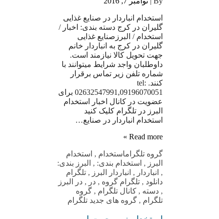
By |
نوامبر 7, 2016
استخدام انباردار در صنایع غذایی
گلیران در کرج دسته بندی: اخبار /
استخدام / البرزصنایع غذایی
گلیران در کرج به انباردار خانم
جهت تحویل کالا نیازمند است.
داوطلبان واجد شرایط میتوانند با
شماره تلفن زیر تماس برقرار
کنند. tel:
02632547991,09196070051 برای
عضویت در کانال اخبار استخدام
البرز در تلگرام کلیک کنید
استخدام انباردار در صنایع…
Read more »
گروه تلگرام
استخدام
,
استخدام
البرز
,
استخدام بندی:
,
البرز بندی:
,
انباردار
,
انباردار البرز
,
تلگرام
دانلود
,
تلگرام گروه
,
در
,
در البرز
,
دسته
,
کانال تلگرام
,
گروه
تلگرام
,
گروه های جدید تلگرام