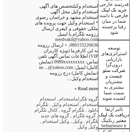
قدرتمند خارجی
استخدام وکیلتخصص های آگهی
خرید بک لینک
استخدام وکیل محل آگهی
خارجی
تا دامنه
استخدام مشهد و خراسان رضوی
شما در میان
* استخدام وکیل جهت پرونده های
رقبا برجسته
ملکی حقوقی و کیفری ارسال
شود
رزومه تلگرام یا ایمیل
needvakil@yahoo.com
،989155226636 + ارسال رزومه
توسعه
به این کارفرما (ویژه کاربران
استراتژی‌های
VIP) اطلاعات تماس آگهی تلفن
بازاریابی
تماس: 0989xxxxxxxxx (نمایش
درون‌گرا
کامل) ایمیل: ne…@yahoo.com
شرکت سئو
(نمایش کامل) درج رزومه
چیست
و
استخدام وکیل…
مشتریان
بیشتری به
Read more »
سمت شما
کشیده شوند
گروه تلگرام
استخدام
,
استخدام
استخدام
,
استخدام وکیل
,
تلگرام
تاثیر ارتقا
دانلود
,
تلگرام گروه
,
کانال تلگرام
دریافت بک لینک
,
گروه تلگرام
,
گروه های جدید
معتبر
رنکینگ
تلگرام
,
وکیل
,
وکیل استخدام
,
behtarinseo ir
وکیل وکیل
بهترین بکلینک