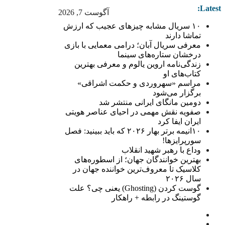
Latest:
آگوست 7, 2026
۱۰ سریال مشابه چیزهای عجیب که ارزش
تماشا دارند
معرفی سریال آبان؛ درامی معمایی با بازی
درخشان ستاره‌های سینما
زندگی‌نامه اروین یالوم و معرفی بهترین
کتاب‌های او
مراسم «سهروردی و حکمت اشراقی»
برگزار می‌شود
دومین مانگای ایرانی منتشر شد
صفویه نقش مهمی در احیای عناصر هویتی
ایران ایفا کرد
۱۰انیمه برتر بهار ۲۰۲۶ که باید ببینید: فصل
سورپرایزها!
وداع با رهبر شهید انقلاب
بهترین خوانندگان جهان؛ از اسطوره‌های
کلاسیک تا معروف‌ترین خواننده جهان در
سال ۲۰۲۶
گوست کردن (Ghosting) یعنی چی؟ علت
گوستینگ در رابطه + راهکار