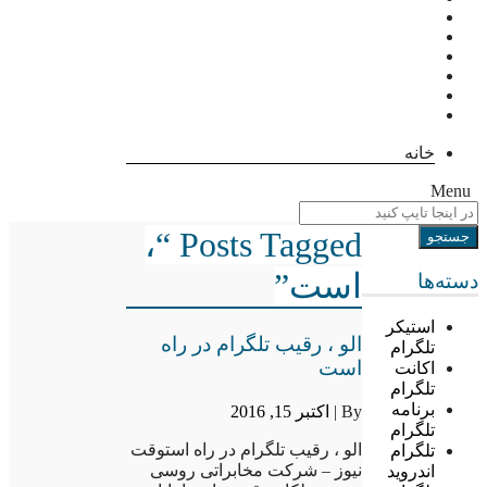
خانه
Menu
Posts Tagged “،
است”
دسته‌ها
استیکر
الو ، رقیب تلگرام در راه
تلگرام
است
اکانت
تلگرام
برنامه
By |
اکتبر 15, 2016
تلگرام
الو ، رقیب تلگرام در راه استوقت
تلگرام
نیوز – شرکت مخابراتی روسی
اندروید