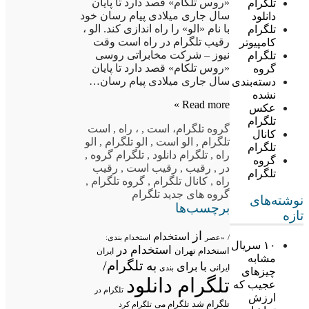
«روس تلکام» قصد دارد تا پایان
تلگرام
سال جاری میلادی پیام رسان خود
دانلود
با نام «الو» را راه اندازی کند. الو ،
تلگرام
رقیب تلگرام در راه است وقت
کامپیوتر
نیوز – شرکت مخابراتی روسی
تلگرام
«روس تلکام» قصد دارد تا پایان
گروه
سال جاری میلادی پیام رسان…
دسته‌بندی
نشده
Read more »
عکس
تلگرام
گروه تلگرام
، است
,
، راه
,
است
کانال
تلگرام
,
الو است
,
الو تلگرام
,
الو
تلگرام
راه
,
تلگرام دانلود
,
تلگرام گروه
,
گروه
در
,
رقیب
,
رقیب است
,
رقیب
تلگرام
راه
,
کانال تلگرام
,
گروه تلگرام
,
گروه های جدید تلگرام
نوشته‌های
برچسب‌ها
تازه
از
استخدام
/
«عصر
استخدام بندی:
۱۰ سریال
استخدام در
استخدام تهران
ایران
مشابه
تلگرام/
به
با
برای
ایرانی
بندی
چیزهای
تلگرام دانلود
عجیب که
تلگرام در
ارزش
تلگرام شد
تلگرام می
تلگرام کرد