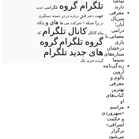
تماشا
تلگرام گروه
دارند
تلگرامی
جدید
معرفی
در
جهت
در در
درباره
دسته
دستگیری
دختر
سریال
های
و
را
شبکه +
شرکت
می
در
ها
پایگاه
آبان؛
کانال تلگرام
درامی
پیام
کانال
که
معمایی با
گروه تلگرام
گروه
بازی
درخشان
های جدید تلگرام
ستاره‌های
سینما
یک
گزیده خبری
زندگی‌نامه
اروین
یالوم و
معرفی
بهترین
کتاب‌های
او
مراسم
«سهروردی
و حکمت
اشراقی»
برگزار
می‌شود