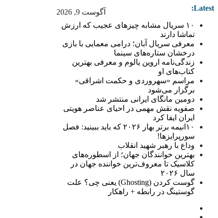
Latest:
آگوست 9, 2026
۱۰ سریال مشابه چیزهای عجیب که ارزش
تماشا دارند
معرفی سریال آبان؛ درامی معمایی با بازی
درخشان ستاره‌های سینما
زندگی‌نامه اروین یالوم و معرفی بهترین
کتاب‌های او
مراسم «سهروردی و حکمت اشراقی»
برگزار می‌شود
دومین مانگای ایرانی منتشر شد
صفویه نقش مهمی در احیای عناصر هویتی
ایران ایفا کرد
۱۰انیمه برتر بهار ۲۰۲۶ که باید ببینید: فصل
سورپرایزها!
وداع با رهبر شهید انقلاب
بهترین خوانندگان جهان؛ از اسطوره‌های
کلاسیک تا معروف‌ترین خواننده جهان در
سال ۲۰۲۶
گوست کردن (Ghosting) یعنی چی؟ علت
گوستینگ در رابطه + راهکار