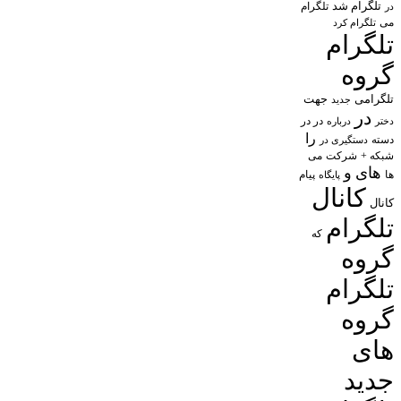
تلگرام شد
تلگرام
در
می
تلگرام کرد
تلگرام
گروه
تلگرامی
جهت
جدید
در
در در
درباره
دختر
را
دسته
دستگیری در
شبکه +
شرکت
می
های
و
پیام
ها
پایگاه
کانال
کانال
تلگرام
که
گروه
تلگرام
گروه
های
جدید