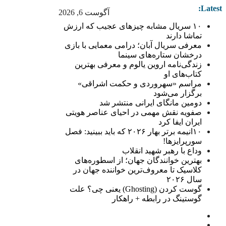
Latest:
آگوست 6, 2026
۱۰ سریال مشابه چیزهای عجیب که ارزش
تماشا دارند
معرفی سریال آبان؛ درامی معمایی با بازی
درخشان ستاره‌های سینما
زندگی‌نامه اروین یالوم و معرفی بهترین
کتاب‌های او
مراسم «سهروردی و حکمت اشراقی»
برگزار می‌شود
دومین مانگای ایرانی منتشر شد
صفویه نقش مهمی در احیای عناصر هویتی
ایران ایفا کرد
۱۰انیمه برتر بهار ۲۰۲۶ که باید ببینید: فصل
سورپرایزها!
وداع با رهبر شهید انقلاب
بهترین خوانندگان جهان؛ از اسطوره‌های
کلاسیک تا معروف‌ترین خواننده جهان در
سال ۲۰۲۶
گوست کردن (Ghosting) یعنی چی؟ علت
گوستینگ در رابطه + راهکار