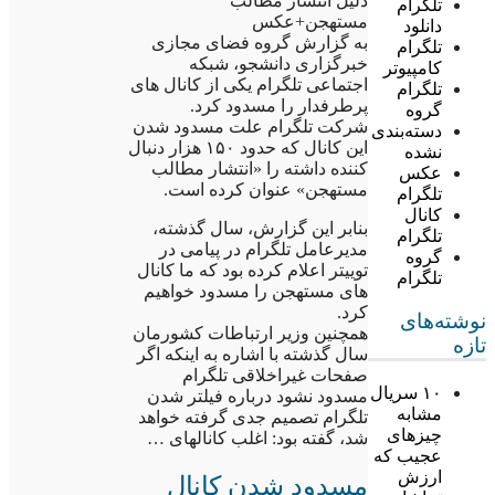
دلیل انتشار مطالب
تلگرام
مستهجن+عکس
دانلود
به گزارش گروه فضای مجازی
تلگرام
خبرگزاری دانشجو، شبکه
کامپیوتر
اجتماعی تلگرام یکی از کانال های
تلگرام
پرطرفدار را مسدود کرد.
گروه
شرکت تلگرام علت مسدود شدن
دسته‌بندی
این کانال که حدود ۱۵۰ هزار دنبال
نشده
کننده داشته را «انتشار مطالب
عکس
مستهجن» عنوان کرده است.
تلگرام
کانال
بنابر این گزارش، سال گذشته،
تلگرام
مدیرعامل تلگرام در پیامی در
گروه
توییتر اعلام کرده بود که ما کانال
تلگرام
های مستهجن را مسدود خواهیم
کرد.
نوشته‌های
همچنین وزیر ارتباطات کشورمان
تازه
سال گذشته با اشاره به اینکه اگر
صفحات غیراخلاقی تلگرام
۱۰ سریال
مسدود نشود درباره فیلتر شدن
مشابه
تلگرام تصمیم جدی گرفته خواهد
چیزهای
شد، گفته بود: اغلب کانالهای …
عجیب که
ارزش
مسدود شدن کانال