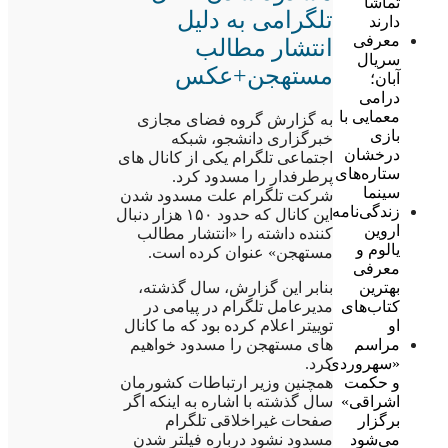
تماشا
تلگرامی به دلیل
دارند
معرفی
انتشار مطالب
سریال
مستهجن+عکس
آبان؛
درامی
معمایی با
به گزارش گروه فضای مجازی
بازی
خبرگزاری دانشجو، شبکه
درخشان
اجتماعی تلگرام یکی از کانال های
ستاره‌های
پرطرفدار را مسدود کرد.
سینما
شرکت تلگرام علت مسدود شدن
زندگی‌نامه
این کانال که حدود ۱۵۰ هزار دنبال
اروین
کننده داشته را «انتشار مطالب
یالوم و
مستهجن» عنوان کرده است.
معرفی
بنابر این گزارش، سال گذشته،
بهترین
مدیرعامل تلگرام در پیامی در
کتاب‌های
توییتر اعلام کرده بود که ما کانال
او
های مستهجن را مسدود خواهیم
مراسم
کرد.
«سهروردی
همچنین وزیر ارتباطات کشورمان
و حکمت
سال گذشته با اشاره به اینکه اگر
اشراقی»
صفحات غیراخلاقی تلگرام
برگزار
مسدود نشود درباره فیلتر شدن
می‌شود