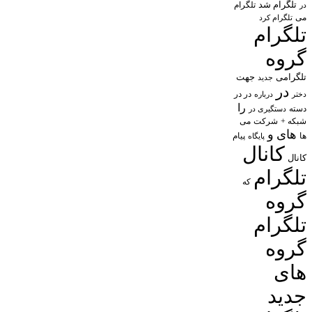
تلگرام شد
تلگرام
در
می
تلگرام کرد
تلگرام
گروه
تلگرامی
جهت
جدید
در
در در
درباره
دختر
را
دسته
دستگیری در
شبکه +
شرکت
می
های
و
پیام
ها
پایگاه
کانال
کانال
تلگرام
که
گروه
تلگرام
گروه
های
جدید