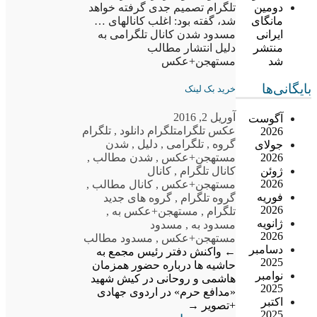
تلگرام تصمیم جدی گرفته خواهد
دومین
شد، گفته بود: اغلب کانالهای …
مانگای
مسدود شدن کانال تلگرامی به
ایرانی
دلیل انتشار مطالب
منتشر
مستهجن+عکس
شد
بایگانی‌ها
خرید بک لینک
آوریل 2, 2016
آگوست
عکس تلگرام
تلگرام دانلود
,
تلگرام
2026
گروه
,
تلگرامی
,
دلیل
,
شدن
جولای
مستهجن+عکس
,
شدن مطالب
,
2026
کانال تلگرام
,
کانال
ژوئن
2026
مستهجن+عکس
,
کانال مطالب
,
فوریه
گروه تلگرام
,
گروه های جدید
2026
تلگرام
,
مستهجن+عکس به
,
ژانویه
مسدود به
,
مسدود
2026
مستهجن+عکس
,
مسدود مطالب
دسامبر
←
واکنش دفتر رئیس مجمع به
2025
حاشیه ها درباره حضور همزمان
نوامبر
هاشمی و روحانی در کیش
شهید
2025
«مدافع حرم» در اردوی جهادی
اکتبر
+تصویر
→
2025