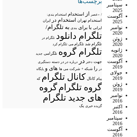
برچسب‌ها
سپتامبر
2025
از
استخدام
/
«عصر
استخدام بندی:
آگوست
استخدام در
استخدام تهران
ایران
2025
تلگرام/
به
با
برای
نوامبر
ایرانی
بندی
2020
تلگرام دانلود
تلگرام در
ژوئن
تلگرام شد
2020
تلگرام می
تلگرام کرد
تلگرام گروه
ژانویه
تلگرامی
جدید
2020
در
آگوست
جهت
در در
درباره
دسته
دستگیری
دختر
2019
های
و
را
شبکه +
شرکت
می
در
ها
پایگاه
جولای
کانال تلگرام
2019
پیام
کانال
که
ژوئن
گروه تلگرام
گروه
2019
های جدید تلگرام
نوامبر
2016
یک
گزیده خبری
اکتبر
2016
سپتامبر
2016
آگوست
2016