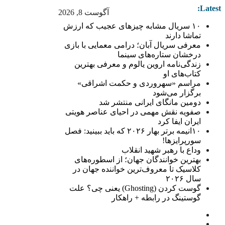
Latest:
آگوست 8, 2026
۱۰ سریال مشابه چیزهای عجیب که ارزش
تماشا دارند
معرفی سریال آبان؛ درامی معمایی با بازی
درخشان ستاره‌های سینما
زندگی‌نامه اروین یالوم و معرفی بهترین
کتاب‌های او
مراسم «سهروردی و حکمت اشراقی»
برگزار می‌شود
دومین مانگای ایرانی منتشر شد
صفویه نقش مهمی در احیای عناصر هویتی
ایران ایفا کرد
۱۰انیمه برتر بهار ۲۰۲۶ که باید ببینید: فصل
سورپرایزها!
وداع با رهبر شهید انقلاب
بهترین خوانندگان جهان؛ از اسطوره‌های
کلاسیک تا معروف‌ترین خواننده جهان در
سال ۲۰۲۶
گوست کردن (Ghosting) یعنی چی؟ علت
گوستینگ در رابطه + راهکار