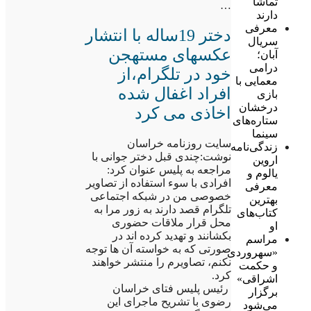
تماشا
…
دارند
معرفی
دختر 19ساله با انتشار
سریال
عکسهای مستهجن
آبان؛
درامی
خود در تلگرام،از
معمایی با
افراد اغفال شده
بازی
درخشان
اخاذی می کرد
ستاره‌های
سینما
سایت روزنامه خراسان
زندگی‌نامه
نوشت:چندی قبل دختر جوانی با
اروین
مراجعه به پلیس عنوان کرد:
یالوم و
افرادی با سوء استفاده از تصاویر
معرفی
خصوصی من در شبکه اجتماعی
بهترین
تلگرام قصد دارند به زور مرا به
کتاب‌های
محل قرار ملاقات حضوری
او
بکشانند و تهدید کرده اند در
مراسم
صورتی که به خواسته آن ها توجه
«سهروردی
نکنم، تصاویرم را منتشر خواهند
و حکمت
کرد.
اشراقی»
رئیس پلیس فتای خراسان
برگزار
رضوی با تشریح ماجرای این
می‌شود