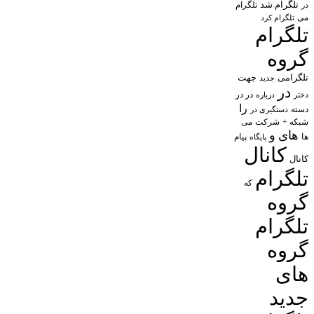
تلگرام شد
تلگرام
در
می
تلگرام کرد
تلگرام
گروه
تلگرامی
جهت
جدید
در
در در
درباره
دختر
را
دسته
دستگیری در
شبکه +
شرکت
می
های
و
پیام
ها
پایگاه
کانال
کانال
تلگرام
که
گروه
تلگرام
گروه
های
جدید