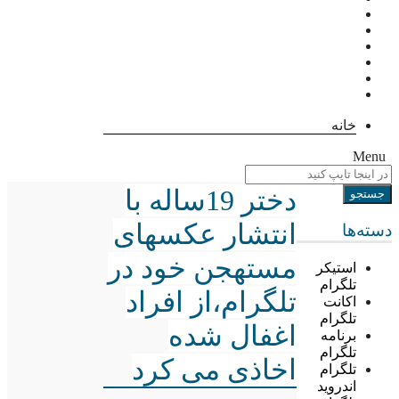
خانه
Menu
دختر 19ساله با
انتشار عکسهای
دسته‌ها
مستهجن خود در
استیکر
تلگرام
تلگرام،از افراد
اکانت
تلگرام
اغفال شده
برنامه
تلگرام
اخاذی می کرد
تلگرام
اندروید