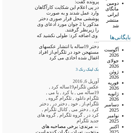
پرونده گفت:
دومین
در پی اعلام این شکایت کارآگاهان
مانگای
وارد عمل شدند و به صورت
ایرانی
پوششی محل قرار صوری دختر
منتشر
مذکور با 2 جوان مورد ادعای وی
شد
را زیرنظر گرفتند.
وی اضافه کرد: طولی نکشید که
بایگانی‌ها
…
دختر 19ساله با انتشار عکسهای
آگوست
مستهجن خود در تلگرام،از افراد
2026
اغفال شده اخاذی می کرد
جولای
2026
بک لینک رنک 3
ژوئن
2026
آوریل 6, 2016
فوریه
عکس تلگرام
19ساله کرد
,
2026
19ساله می
,
با کرد
,
با می
,
ژانویه
تلگرام دانلود
,
تلگرام گروه
,
2026
تلگرام،از
,
خود
,
دختر در
,
دختر
دسامبر
کرد
,
دختر می
,
کانال تلگرام
,
2025
کرد در
,
گروه تلگرام
,
گروه های
نوامبر
جدید تلگرام
2025
←
مرندی: برخی مصاحبه های
اکتبر
منتخبین تهران، نگران کننده است
2025