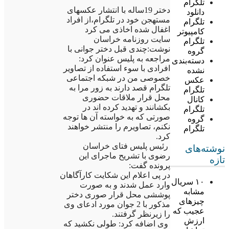
تلگرام
دختر 19ساله با انتشار عکسهای
دانلود
مستهجن خود در تلگرام،از افراد
تلگرام
اغفال شده اخاذی می کرد
کامپیوتر
سایت روزنامه خراسان
تلگرام
نوشت:چندی قبل دختر جوانی با
گروه
مراجعه به پلیس عنوان کرد:
دسته‌بندی
افرادی با سوء استفاده از تصاویر
نشده
خصوصی من در شبکه اجتماعی
عکس
تلگرام قصد دارند به زور مرا به
تلگرام
محل قرار ملاقات حضوری
کانال
بکشانند و تهدید کرده اند در
تلگرام
صورتی که به خواسته آن ها توجه
گروه
نکنم، تصاویرم را منتشر خواهند
تلگرام
کرد.
رئیس پلیس فتای خراسان
نوشته‌های
رضوی با تشریح ماجرای این
تازه
پرونده گفت:
در پی اعلام این شکایت کارآگاهان
۱۰ سریال
وارد عمل شدند و به صورت
مشابه
پوششی محل قرار صوری دختر
چیزهای
مذکور با 2 جوان مورد ادعای وی
عجیب که
را زیرنظر گرفتند.
ارزش
وی اضافه کرد: طولی نکشید که