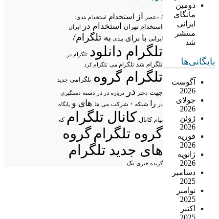
دومین
مانگای
از
استخدام
/
«عصر
استخدام بندی:
ایرانی
استخدام در
استخدام تهران
ایران
منتشر
تلگرام/
به
با
برای
ایرانی
بندی
شد
تلگرام دانلود
تلگرام در
بایگانی‌ها
تلگرام شد
تلگرام می
تلگرام کرد
تلگرام گروه
تلگرامی
جدید
آگوست
در
2026
جهت
در در
درباره
دسته
دستگیری
دختر
جولای
های
و
را
شبکه +
شرکت
می
در
ها
پایگاه
2026
کانال تلگرام
ژوئن
پیام
کانال
که
2026
گروه تلگرام
گروه
فوریه
2026
های جدید تلگرام
ژانویه
2026
یک
گزیده خبری
دسامبر
2025
نوامبر
2025
اکتبر
2025