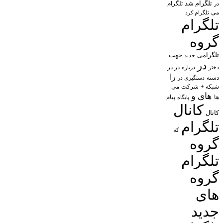
تلگرام شد
تلگرام
در
می
تلگرام کرد
تلگرام
گروه
تلگرامی
جهت
جدید
در
در در
درباره
دختر
را
دسته
دستگیری در
شبکه +
شرکت
می
های
و
پیام
ها
پایگاه
کانال
کانال
تلگرام
که
گروه
تلگرام
گروه
های
جدید