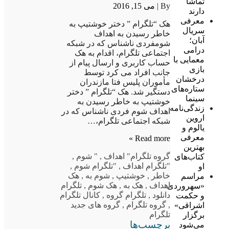
تماشا
By |
می 15, 2016
دارند
معرفی
هک “تلگرام ” دختر خوشتیپ به
سریال
خاطر رسیدن به اهداف
آبان؛
شومفردی ناشناس که در شبکه
درامی
اجتماعی تلگرام، اقدام به هک
معمایی با
حساب کاربری و ارسال پیام از
بازی
جانب افراد می کرد توسط
درخشان
مأموران پلیس فتا مازندران
ستاره‌های
دستگیر شد. هک “تلگرام ” دختر
سینما
خوشتیپ به خاطر رسیدن به
زندگی‌نامه
اهداف شوم فردی ناشناس که در
اروین
شبکه اجتماعی تلگرام،…
یالوم و
معرفی
Read more »
بهترین
گروه تلگرام
" اهداف
,
" شوم
,
کتاب‌های
"تلگرام اهداف
,
"تلگرام شوم
,
او
خاطر
,
خوشتیپ
,
شوم به
,
هک
مراسم
اهداف
,
هک به
,
هک شوم
,
تلگرام
«سهروردی
دانلود
,
تلگرام گروه
,
کانال تلگرام
و حکمت
,
گروه تلگرام
,
گروه های جدید
اشراقی»
تلگرام
برگزار
برچسب‌ها
می‌شود