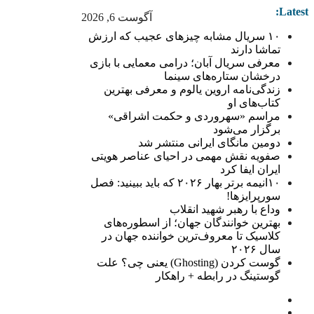
Latest:
آگوست 6, 2026
۱۰ سریال مشابه چیزهای عجیب که ارزش
تماشا دارند
معرفی سریال آبان؛ درامی معمایی با بازی
درخشان ستاره‌های سینما
زندگی‌نامه اروین یالوم و معرفی بهترین
کتاب‌های او
مراسم «سهروردی و حکمت اشراقی»
برگزار می‌شود
دومین مانگای ایرانی منتشر شد
صفویه نقش مهمی در احیای عناصر هویتی
ایران ایفا کرد
۱۰انیمه برتر بهار ۲۰۲۶ که باید ببینید: فصل
سورپرایزها!
وداع با رهبر شهید انقلاب
بهترین خوانندگان جهان؛ از اسطوره‌های
کلاسیک تا معروف‌ترین خواننده جهان در
سال ۲۰۲۶
گوست کردن (Ghosting) یعنی چی؟ علت
گوستینگ در رابطه + راهکار