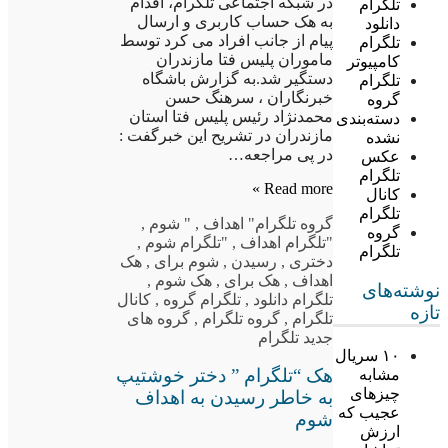
در شبکه اجتماعی تلگرام، اقدام
تلگرام
به هک حساب کاربری و ارسال
دانلود
پیام از جانب افراد می کرد توسط
تلگرام
ماموران پلیس فتا مازندران
کامپیوتر
دستگیر شد.به گزارش باشگاه
تلگرام
خبرنگاران ، سرهنگ حسن
گروه
محمدنژاد رئیس پلیس فتا استان
دسته‌بندی
مازندران در تشریح این خبرگفت :
نشده
در پی مراجعه…
عکس
تلگرام
Read more »
کانال
تلگرام
گروه تلگرام
" اهداف
,
" شوم
,
گروه
"تلگرام اهداف
,
"تلگرام شوم
,
تلگرام
دختری
,
رسیدن
,
شوم برای
,
هک
اهداف
,
هک برای
,
هک شوم
,
نوشته‌های
تلگرام دانلود
,
تلگرام گروه
,
کانال
تازه
تلگرام
,
گروه تلگرام
,
گروه های
جدید تلگرام
۱۰ سریال
هک “تلگرام ” دختر خوشتیپ
مشابه
چیزهای
به خاطر رسیدن به اهداف
عجیب که
شوم
ارزش