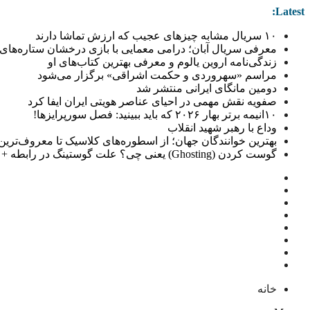
Latest:
۱۰ سریال مشابه چیزهای عجیب که ارزش تماشا دارند
معرفی سریال آبان؛ درامی معمایی با بازی درخشان ستاره‌های 
زندگی‌نامه اروین یالوم و معرفی بهترین کتاب‌های او
مراسم «سهروردی و حکمت اشراقی» برگزار می‌شود
دومین مانگای ایرانی منتشر شد
صفویه نقش مهمی در احیای عناصر هویتی ایران ایفا کرد
۱۰انیمه برتر بهار ۲۰۲۶ که باید ببینید: فصل سورپرایزها!
وداع با رهبر شهید انقلاب
بهترین خوانندگان جهان؛ از اسطوره‌های کلاسیک تا معروف‌ترین خو
گوست کردن (Ghosting) یعنی چی؟ علت گوستینگ در رابطه + راهکار
خانه