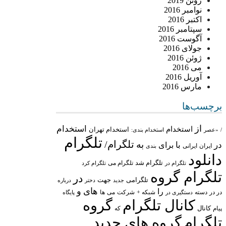
ژوئن 2019
نوامبر 2016
اکتبر 2016
سپتامبر 2016
آگوست 2016
جولای 2016
ژوئن 2016
می 2016
آوریل 2016
مارس 2016
برچسب‌ها
از
استخدام
استخدام
استخدام تهران
/
«عصر
استخدام بندی:
تلگرام
تلگرام/
به
در
با
برای
ایران
ایرانی
بندی
دانلود
تلگرام شد
تلگرام می
تلگرام در
تلگرام کرد
تلگرام گروه
در
تلگرامی
جهت
جدید
درباره
دختر
های
و
را
در در
شبکه +
شرکت
می
دسته
دستگیری در
ها
پایگاه
کانال تلگرام
گروه
پیام
کانال
که
تلگرام
گروه های جدید