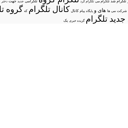
د
تلگرام شد
تلگرامی
تلگرام می
جهت
تلگرام کرد
جدید
دختر
کانال تلگرام
گروه تل
های
و
شرکت
می
پیام
کانال
ها
پایگاه
که
جدید تلگرام
یک
گزیده خبری