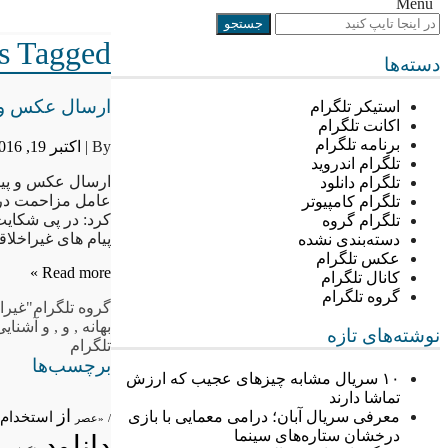
Menu
Posts Tagged ““غیر
دسته‌ها
ارسال عکس و پی
استیکر تلگرام
اکانت تلگرام
برنامه تلگرام
By |
اکتبر 19, 2016
تلگرام اندروید
ارسال عکس و پیام
تلگرام دانلود
عامل مزاحمت در 
تلگرام کامپیوتر
کرد: در پی شکایت
تلگرام گروه
پیام های غیراخل
دسته‌بندی نشده
عکس تلگرام
Read more »
کانال تلگرام
گروه تلگرام
گروه تلگرام
"غیرا
بهانه
,
و
,
و آشنایی
نوشته‌های تازه
تلگرام
برچسب‌ها
۱۰ سریال مشابه چیزهای عجیب که ارزش
تماشا دارند
از
معرفی سریال آبان؛ درامی معمایی با بازی
استخدام
/
«عصر
درخشان ستاره‌های سینما
دانلود