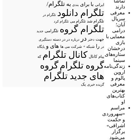
تماشا
تلگرام/
به
با
برای
ایرانی
بندی
دارند
تلگرام دانلود
معرفی
تلگرام در
سریال
تلگرام شد
تلگرام می
تلگرام کرد
آبان؛
تلگرام گروه
درامی
تلگرامی
جدید
معمایی با
در
جهت
در در
درباره
دسته
دستگیری
دختر
بازی
های
و
را
شبکه +
شرکت
می
در
ها
پایگاه
درخشان
کانال تلگرام
ستاره‌های
پیام
کانال
که
سینما
گروه تلگرام
گروه
زندگی‌نامه
اروین
های جدید تلگرام
یالوم و
معرفی
یک
گزیده خبری
بهترین
کتاب‌های
او
مراسم
«سهروردی
و حکمت
اشراقی»
برگزار
می‌شود