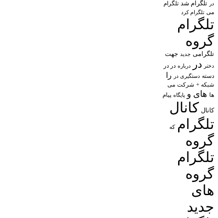
تلگرام شد
تلگرام
در
می
تلگرام کرد
تلگرام
گروه
تلگرامی
جهت
جدید
در
در در
درباره
دختر
را
دسته
دستگیری در
شبکه +
شرکت
می
های
و
پیام
ها
پایگاه
کانال
کانال
تلگرام
که
گروه
تلگرام
گروه
های
جدید