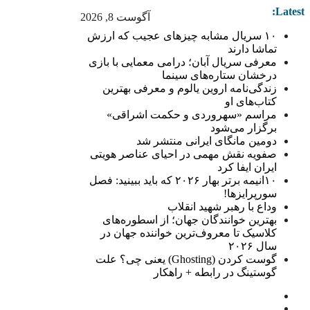
Latest:
آگوست 8, 2026
۱۰ سریال مشابه چیزهای عجیب که ارزش
تماشا دارند
معرفی سریال آبان؛ درامی معمایی با بازی
درخشان ستاره‌های سینما
زندگی‌نامه اروین یالوم و معرفی بهترین
کتاب‌های او
مراسم «سهروردی و حکمت اشراقی»
برگزار می‌شود
دومین مانگای ایرانی منتشر شد
صفویه نقش مهمی در احیای عناصر هویتی
ایران ایفا کرد
۱۰انیمه برتر بهار ۲۰۲۶ که باید ببینید: فصل
سورپرایزها!
وداع با رهبر شهید انقلاب
بهترین خوانندگان جهان؛ از اسطوره‌های
کلاسیک تا معروف‌ترین خواننده جهان در
سال ۲۰۲۶
گوست کردن (Ghosting) یعنی چی؟ علت
گوستینگ در رابطه + راهکار