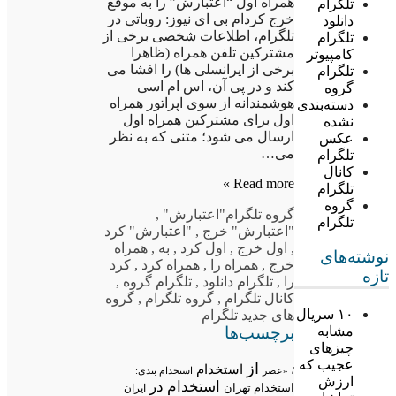
همراه اول “اعتبارش” را به موقع
تلگرام
خرج کردام بی ای نیوز: روباتی در
دانلود
تلگرام، اطلاعات شخصی برخی از
تلگرام
مشترکین تلفن همراه (ظاهرا
کامپیوتر
برخی از ایرانسلی ها) را افشا می
تلگرام
کند و در پی آن، اس ام اسی
گروه
هوشمندانه از سوی اپراتور همراه
دسته‌بندی
اول برای مشترکین همراه اول
نشده
ارسال می شود؛ متنی که به نظر
عکس
می…
تلگرام
کانال
Read more »
تلگرام
گروه
گروه تلگرام
"اعتبارش"
,
تلگرام
"اعتبارش" خرج
,
"اعتبارش" کرد
,
اول خرج
,
اول کرد
,
به
,
همراه
نوشته‌های
خرج
,
همراه را
,
همراه کرد
,
کرد
تازه
را
,
تلگرام دانلود
,
تلگرام گروه
,
کانال تلگرام
,
گروه تلگرام
,
گروه
۱۰ سریال
های جدید تلگرام
برچسب‌ها
مشابه
چیزهای
عجیب که
از
استخدام
/
«عصر
استخدام بندی:
ارزش
استخدام در
استخدام تهران
ایران